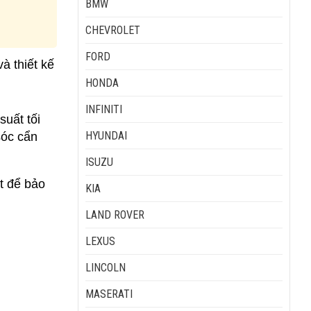
BMW
CHEVROLET
FORD
 thiết kế 
HONDA
INFINITI
uất tối 
HYUNDAI
óc cẩn 
ISUZU
 để bảo 
KIA
LAND ROVER
LEXUS
LINCOLN
MASERATI