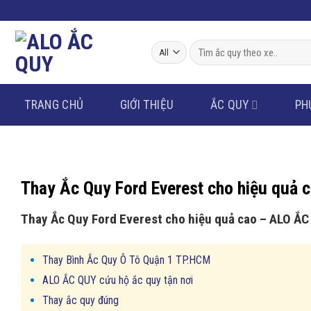
Skip
to
content
Tìm
kiếm:
TRANG CHỦ
GIỚI THIỆU
ẮC QUY
PH
Thay Ắc Quy Ford Everest cho hiệu quả 
Thay Ắc Quy Ford Everest cho hiệu quả cao – ALO Ắ
Thay Bình Ắc Quy Ô Tô Quận 1 TP.HCM
ALO ẮC QUY cứu hộ ắc quy tận nơi
Thay ắc quy đúng