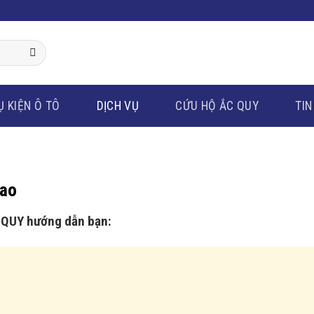
Ụ KIỆN Ô TÔ
DỊCH VỤ
CỨU HỘ ẮC QUY
TIN
cao
C QUY hướng dẫn bạn: