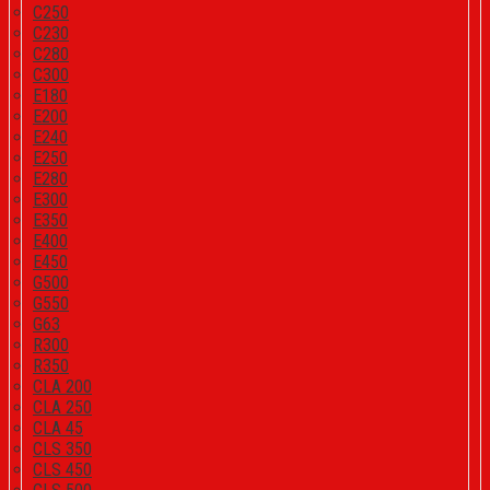
C250
C230
C280
C300
E180
E200
E240
E250
E280
E300
E350
E400
E450
G500
G550
G63
R300
R350
CLA 200
CLA 250
CLA 45
CLS 350
CLS 450