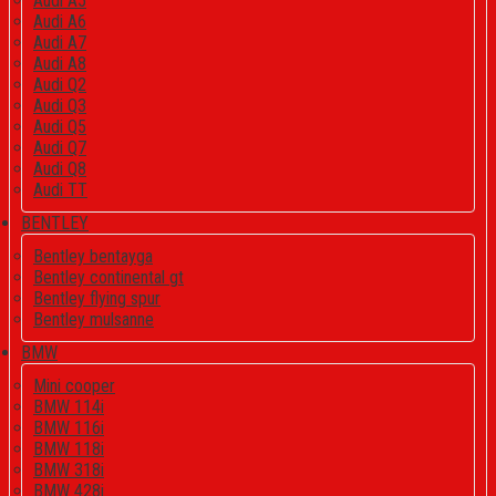
Audi A5
Audi A6
Audi A7
Audi A8
Audi Q2
Audi Q3
Audi Q5
Audi Q7
Audi Q8
Audi TT
BENTLEY
Bentley bentayga
Bentley continental gt
Bentley flying spur
Bentley mulsanne
BMW
Mini cooper
BMW 114i
BMW 116i
BMW 118i
BMW 318i
BMW 428i