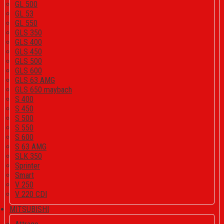
GL 500
GL 53
GL 550
GLS 350
GLS 400
GLS 450
GLS 500
GLS 600
GLS 63 AMG
GLS 650 maybach
S 400
S 450
S 500
S 550
S 600
S 63 AMG
SLK 350
Sprinter
Smart
V 250
V 220 CDI
MITSUBISHI