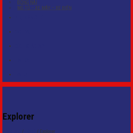
ĐỒNG NAI
MÔ TÔ – XE MÁY – XE ĐIỆN
PHỤ KIỆN Ô TÔ
DỊCH VỤ
CỨU HỘ ẮC QUY
TIN TỨC
Liên hệ
Explorer
Trang chủ
/
FORD
/
Explorer