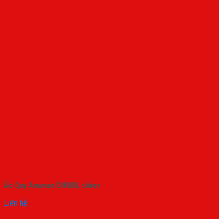
Ắc Quy Amaron DIN80L silver
Liên hệ