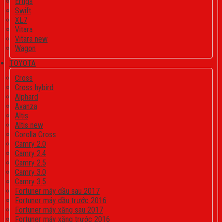
Ertiga
Swift
XL7
Vitara
Vitara new
Wagon
TOYOTA
Cross
Cross hybird
Alphard
Avanza
Altis
Altis new
Corolla Cross
Camry 2.0
Camry 2.4
Camry 2.5
Camry 3.0
Camry 3.5
Fortuner máy dầu sau 2017
Fortuner máy dầu trước 2016
Fortuner máy xăng sau 2017
Fortuner máy xăng trước 2016