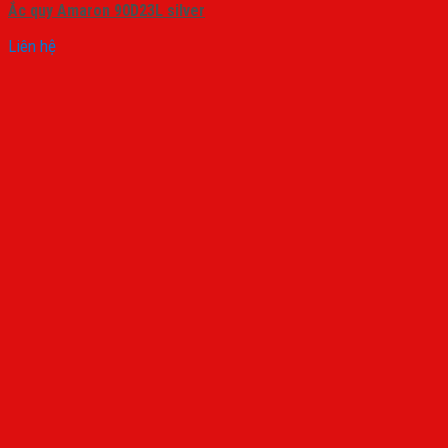
Ắc quy Amaron 90D23L silver
Liên hệ