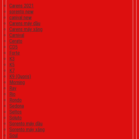
Carens 2021
sorento new
canival new
Carens máy dầu
Carens máy xăng
Carnival
Cerato
CD5
Forte
K3
K5
K7
K9 (Quoris)
Morning
Ray
Rio
Rondo
Sedona
Seltos
Soluto
Sorento máy dầu
Sorento máy xăng
Soul