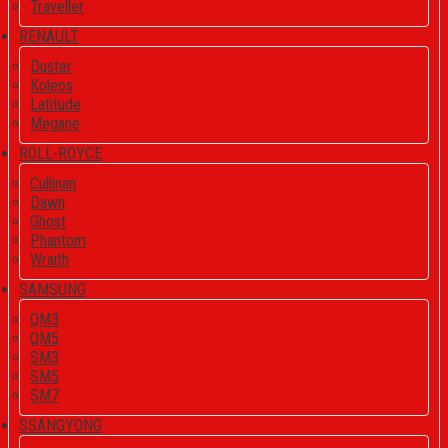
Traveller
RENAULT
Duster
Koleos
Latitude
Megane
ROLL-ROYCE
Cullinan
Dawn
Ghost
Phantom
Wraith
SAMSUNG
QM3
QM5
SM3
SM5
SM7
SSANGYONG