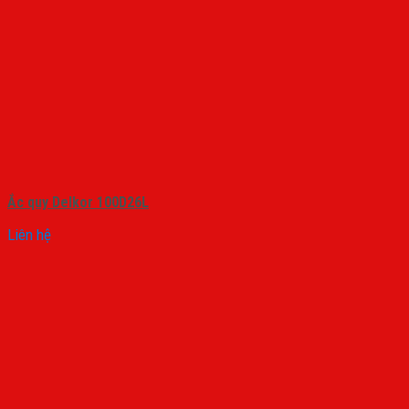
Ắc quy Delkor 100D26L
Liên hệ