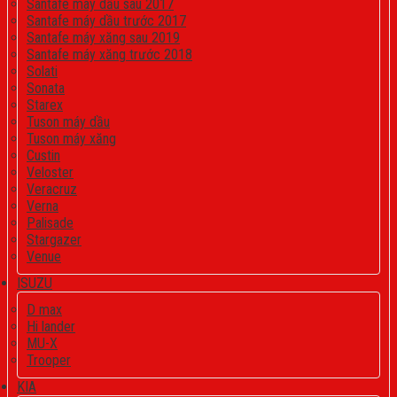
Santafe máy dầu sau 2017
Santafe máy dầu trước 2017
Santafe máy xăng sau 2019
Santafe máy xăng trước 2018
Solati
Sonata
Starex
Tuson máy dầu
Tuson máy xăng
Custin
Veloster
Veracruz
Verna
Palisade
Stargazer
Venue
ISUZU
D max
Hi lander
MU-X
Trooper
KIA