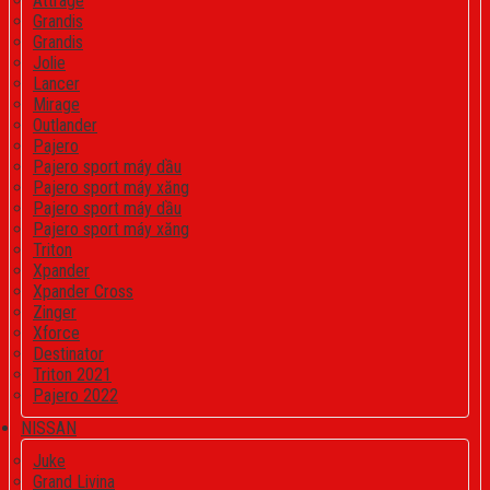
Attrage
Grandis
Grandis
Jolie
Lancer
Mirage
Outlander
Pajero
Pajero sport máy dầu
Pajero sport máy xăng
Pajero sport máy dầu
Pajero sport máy xăng
Triton
Xpander
Xpander Cross
Zinger
Xforce
Destinator
Triton 2021
Pajero 2022
NISSAN
Juke
Grand Livina