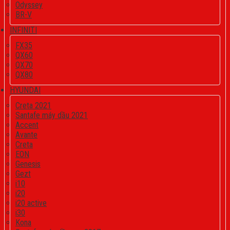
Odyssey
BR-V
INFINITI
FX35
QX60
QX70
QX80
HYUNDAI
Creta 2021
Santafe máy dầu 2021
Accent
Avante
Creta
EON
Genesis
Gezt
i10
i20
i20 active
i30
Kona