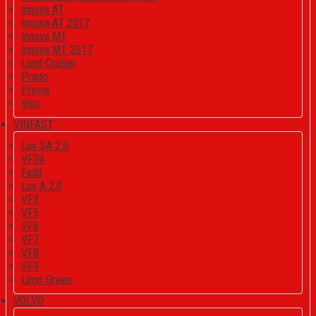
Innova AT
Innova AT 2017
Innova MT
Innova MT 2017
Land Cruiser
Prado
Previa
Vios
VINFAST
Lux SA 2.0
VF34
Fadil
Lux A 2.0
VF3
VF5
VF6
VF7
VF8
VF9
Limo Green
VOLVO