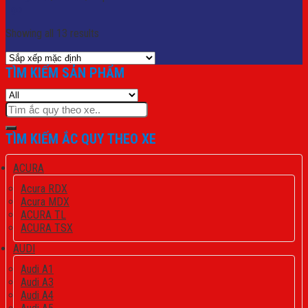
Lọc
Showing all 13 results
TÌM KIẾM SẢN PHẨM
Tìm
kiếm:
TÌM KIẾM ẮC QUY THEO XE
ACURA
Acura RDX
Acura MDX
ACURA TL
ACURA TSX
AUDI
Audi A1
Audi A3
Audi A4