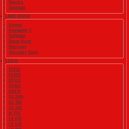
Spectra
Sportage
LAND ROVER
Evoque
Freelander 2
Defender
Range Rover
Discovery
Discovery Sport
LEXUS
ES250
ES300
ES350
GX460
GX470
GS 200t
GS 300
GS 350
IS 250
LX 470
LX 570