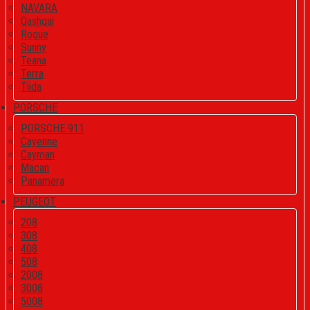
NAVARA
Qashqai
Rogue
Sunny
Teana
Terra
Tiida
PORSCHE
PORSCHE 911
Cayenne
Cayman
Macan
Panamera
PEUGEOT
208
308
408
508
2008
3008
5008