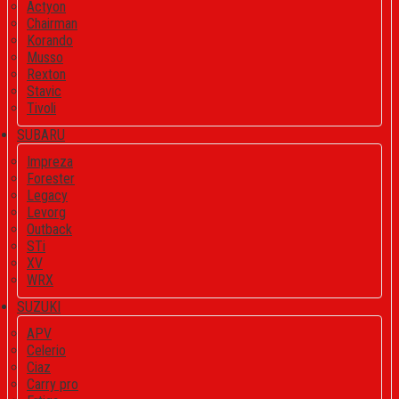
Actyon
Chairman
Korando
Musso
Rexton
Stavic
Tivoli
SUBARU
Impreza
Forester
Legacy
Levorg
Outback
STi
XV
WRX
SUZUKI
APV
Celerio
Ciaz
Carry pro