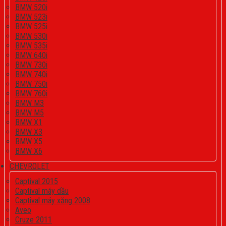
BMW 520i
BMW 523i
BMW 525i
BMW 530i
BMW 535i
BMW 640i
BMW 730i
BMW 740i
BMW 750i
BMW 760i
BMW M3
BMW M5
BMW X1
BMW X3
BMW X5
BMW X6
CHEVROLET
Captival 2015
Captival máy dầu
Captival máy xăng 2008
Aveo
Cruze 2011