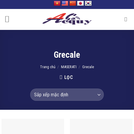
Skip
to
content
Grecale
Trang chủ
/
MASERATI
/
Grecale
LỌC