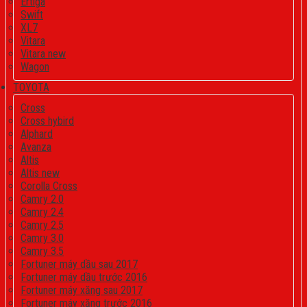
Ertiga
Swift
XL7
Vitara
Vitara new
Wagon
TOYOTA
Cross
Cross hybird
Alphard
Avanza
Altis
Altis new
Corolla Cross
Camry 2.0
Camry 2.4
Camry 2.5
Camry 3.0
Camry 3.5
Fortuner máy dầu sau 2017
Fortuner máy dầu trước 2016
Fortuner máy xăng sau 2017
Fortuner máy xăng trước 2016