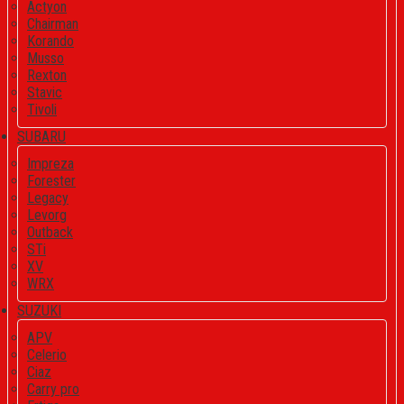
Actyon
Chairman
Korando
Musso
Rexton
Stavic
Tivoli
SUBARU
Impreza
Forester
Legacy
Levorg
Outback
STi
XV
WRX
SUZUKI
APV
Celerio
Ciaz
Carry pro