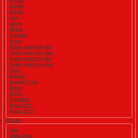
Attrage
Grandis
Grandis
Jolie
Lancer
Mirage
Outlander
Pajero
Pajero sport máy dầu
Pajero sport máy xăng
Pajero sport máy dầu
Pajero sport máy xăng
Triton
Xpander
Xpander Cross
Zinger
Xforce
Destinator
Triton 2021
Pajero 2022
NISSAN
Juke
Grand Livina