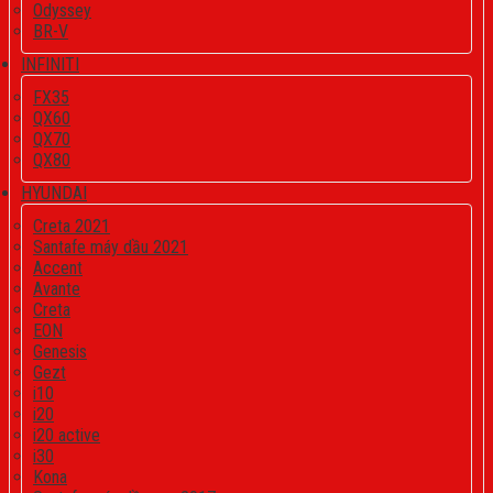
Odyssey
BR-V
INFINITI
FX35
QX60
QX70
QX80
HYUNDAI
Creta 2021
Santafe máy dầu 2021
Accent
Avante
Creta
EON
Genesis
Gezt
i10
i20
i20 active
i30
Kona