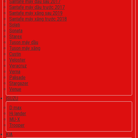
Santafe máy dầu sau 2017
Santafe máy dầu trước 2017
Santafe máy xăng sau 2019
Santafe máy xăng trước 2018
Solati
Sonata
Starex
Tuson máy dầu
Tuson máy xăng
Custin
Veloster
Veracruz
Verna
Palisade
Stargazer
Venue
ISUZU
D max
Hi lander
MU-X
Trooper
KIA