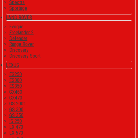
Spectra
Sportage
LAND ROVER
Evoque
Freelander 2
Defender
Range Rover
Discovery
Discovery Sport
LEXUS
ES250
ES300
ES350
GX460
GX470
GS 200t
GS 300
GS 350
IS 250
LX 470
LX 570