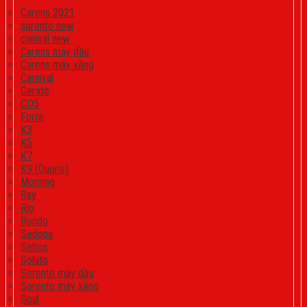
Carens 2021
sorento new
canival new
Carens máy dầu
Carens máy xăng
Carnival
Cerato
CD5
Forte
K3
K5
K7
K9 (Quoris)
Morning
Ray
Rio
Rondo
Sedona
Seltos
Soluto
Sorento máy dầu
Sorento máy xăng
Soul