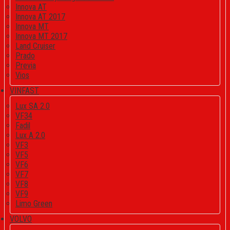
Innova AT
Innova AT 2017
Innova MT
Innova MT 2017
Land Cruiser
Prado
Previa
Vios
VINFAST
Lux SA 2.0
VF34
Fadil
Lux A 2.0
VF3
VF5
VF6
VF7
VF8
VF9
Limo Green
VOLVO