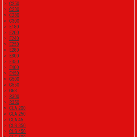
C250
C230
C280
C300
E180
E200
E240
E250
E280
E300
E350
E400
E450
G500
G550
G63
R300
R350
CLA 200
CLA 250
CLA 45
CLS 350
CLS 450