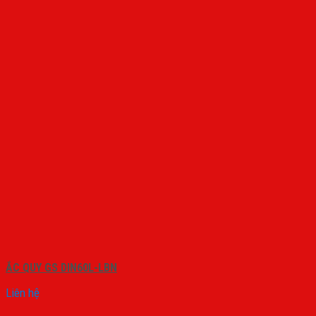
ẮC QUY GS DIN60L-LBN
Liên hệ