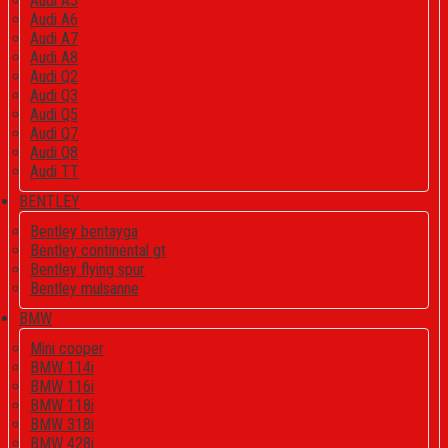
Audi A5
Audi A6
Audi A7
Audi A8
Audi Q2
Audi Q3
Audi Q5
Audi Q7
Audi Q8
Audi TT
BENTLEY
Bentley bentayga
Bentley continental gt
Bentley flying spur
Bentley mulsanne
BMW
Mini cooper
BMW 114i
BMW 116i
BMW 118i
BMW 318i
BMW 428i