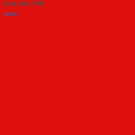
Ắc quy Delkor 57539
Liên hệ