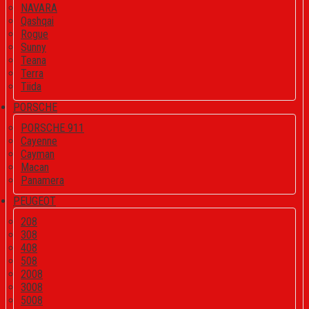
NAVARA
Qashqai
Rogue
Sunny
Teana
Terra
Tiida
PORSCHE
PORSCHE 911
Cayenne
Cayman
Macan
Panamera
PEUGEOT
208
308
408
508
2008
3008
5008