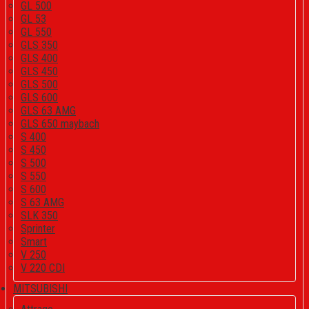
GL 500
GL 53
GL 550
GLS 350
GLS 400
GLS 450
GLS 500
GLS 600
GLS 63 AMG
GLS 650 maybach
S 400
S 450
S 500
S 550
S 600
S 63 AMG
SLK 350
Sprinter
Smart
V 250
V 220 CDI
MITSUBISHI