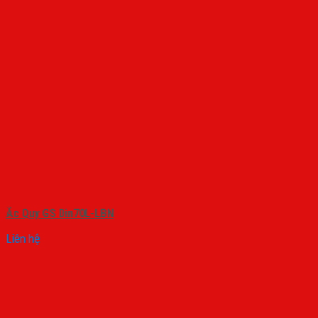
Ắc Quy GS Din70L-LBN
Liên hệ