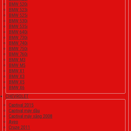
BMW 520i
BMW 523i
BMW 525i
BMW 530i
BMW 535i
BMW 640i
BMW 730i
BMW 740i
BMW 750i
BMW 760i
BMW M3
BMW M5
BMW X1
BMW X3
BMW X5
BMW X6
CHEVROLET
Captival 2015
Captival máy dầu
Captival máy xăng 2008
Aveo
Cruze 2011