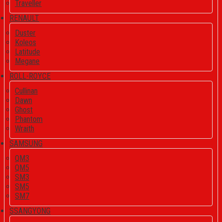
Traveller
RENAULT
Duster
Koleos
Latitude
Megane
ROLL-ROYCE
Cullinan
Dawn
Ghost
Phantom
Wraith
SAMSUNG
QM3
QM5
SM3
SM5
SM7
SSANGYONG