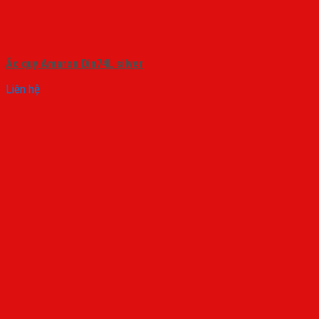
Ắc quy Amaron Din74L silver
Liên hệ