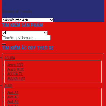
Lọc
Showing all 7 results
TÌM KIẾM SẢN PHẨM
Tìm
kiếm:
TÌM KIẾM ẮC QUY THEO XE
ACURA
Acura RDX
Acura MDX
ACURA TL
ACURA TSX
AUDI
Audi A1
Audi A3
Audi A4