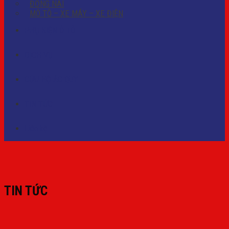
ĐỒNG NAI
MÔ TÔ – XE MÁY – XE ĐIỆN
PHỤ KIỆN Ô TÔ
DỊCH VỤ
CỨU HỘ ẮC QUY
TIN TỨC
Liên hệ
TIN TỨC