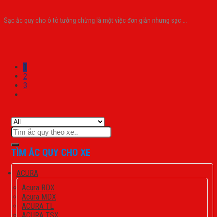
Sạc ắc quy cho ô tô tưởng chừng là một việc đơn giản nhưng sạc ...
1
2
3
Tìm
kiếm:
TÌM ẮC QUY CHO XE
ACURA
Acura RDX
Acura MDX
ACURA TL
ACURA TSX