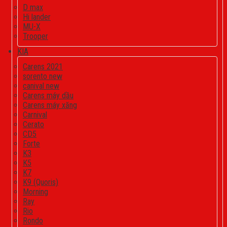
D max
Hi lander
MU-X
Trooper
KIA
Carens 2021
sorento new
canival new
Carens máy dầu
Carens máy xăng
Carnival
Cerato
CD5
Forte
K3
K5
K7
K9 (Quoris)
Morning
Ray
Rio
Rondo