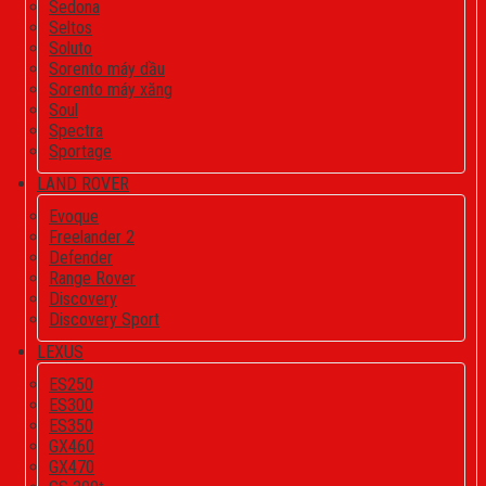
Sedona
Seltos
Soluto
Sorento máy dầu
Sorento máy xăng
Soul
Spectra
Sportage
LAND ROVER
Evoque
Freelander 2
Defender
Range Rover
Discovery
Discovery Sport
LEXUS
ES250
ES300
ES350
GX460
GX470