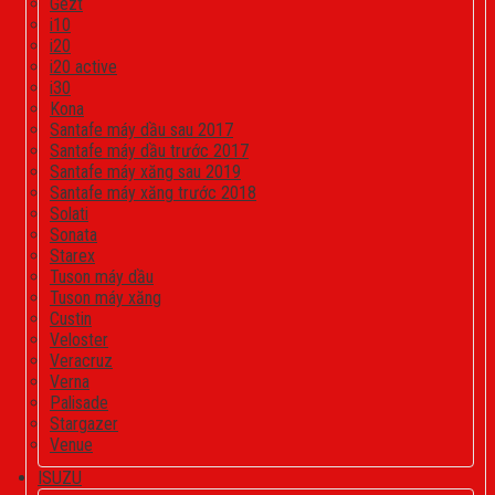
Gezt
i10
i20
i20 active
i30
Kona
Santafe máy dầu sau 2017
Santafe máy dầu trước 2017
Santafe máy xăng sau 2019
Santafe máy xăng trước 2018
Solati
Sonata
Starex
Tuson máy dầu
Tuson máy xăng
Custin
Veloster
Veracruz
Verna
Palisade
Stargazer
Venue
ISUZU