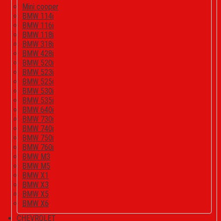
Mini cooper
BMW 114i
BMW 116i
BMW 118i
BMW 318i
BMW 428i
BMW 520i
BMW 523i
BMW 525i
BMW 530i
BMW 535i
BMW 640i
BMW 730i
BMW 740i
BMW 750i
BMW 760i
BMW M3
BMW M5
BMW X1
BMW X3
BMW X5
BMW X6
CHEVROLET