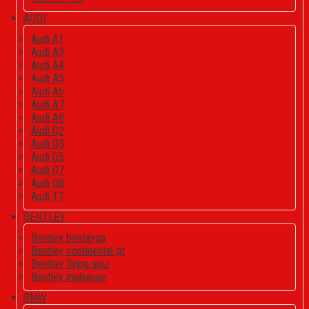
AUDI
Audi A1
Audi A3
Audi A4
Audi A5
Audi A6
Audi A7
Audi A8
Audi Q2
Audi Q3
Audi Q5
Audi Q7
Audi Q8
Audi TT
BENTLEY
Bentley bentayga
Bentley continental gt
Bentley flying spur
Bentley mulsanne
BMW