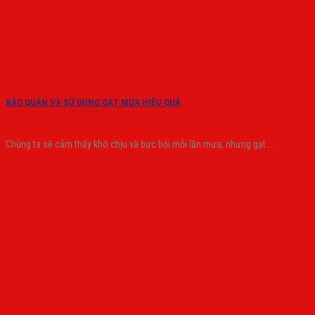
BẢO QUẢN VÀ SỬ DỤNG GẠT MƯA HIỆU QUẢ
Chúng ta sẽ cảm thấy khó chịu và bực bội mỗi lần mưa, nhưng gạt ...