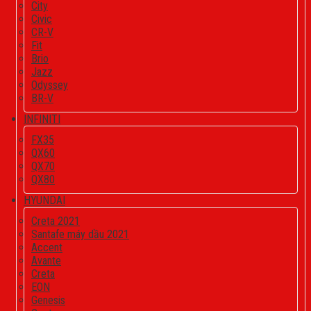
City
Civic
CR-V
Fit
Brio
Jazz
Odyssey
BR-V
INFINITI
FX35
QX60
QX70
QX80
HYUNDAI
Creta 2021
Santafe máy dầu 2021
Accent
Avante
Creta
EON
Genesis