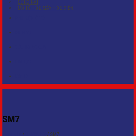
ĐỒNG NAI
MÔ TÔ – XE MÁY – XE ĐIỆN
PHỤ KIỆN Ô TÔ
DỊCH VỤ
CỨU HỘ ẮC QUY
TIN TỨC
Liên hệ
SM7
Trang chủ
/
SAMSUNG
/
SM7