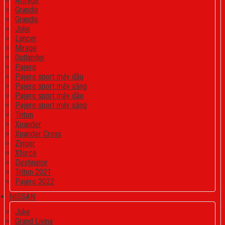
Attrage
Grandis
Grandis
Jolie
Lancer
Mirage
Outlander
Pajero
Pajero sport máy dầu
Pajero sport máy xăng
Pajero sport máy dầu
Pajero sport máy xăng
Triton
Xpander
Xpander Cross
Zinger
Xforce
Destinator
Triton 2021
Pajero 2022
NISSAN
Juke
Grand Livina