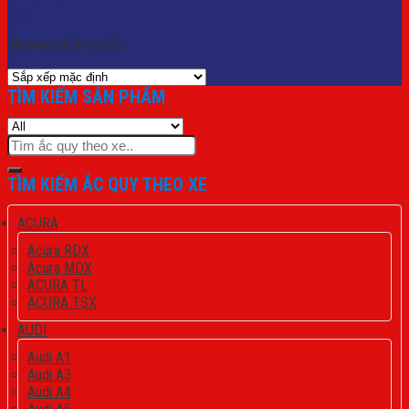
Lọc
Showing all 6 results
TÌM KIẾM SẢN PHẨM
Tìm
kiếm:
TÌM KIẾM ẮC QUY THEO XE
ACURA
Acura RDX
Acura MDX
ACURA TL
ACURA TSX
AUDI
Audi A1
Audi A3
Audi A4