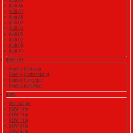
Audi A5
Audi A6
Audi A7
Audi A8
Audi Q2
Audi Q3
Audi Q5
Audi Q7
Audi Q8
Audi TT
BENTLEY
Bentley bentayga
Bentley continental gt
Bentley flying spur
Bentley mulsanne
BMW
Mini cooper
BMW 114i
BMW 116i
BMW 118i
BMW 318i
BMW 428i