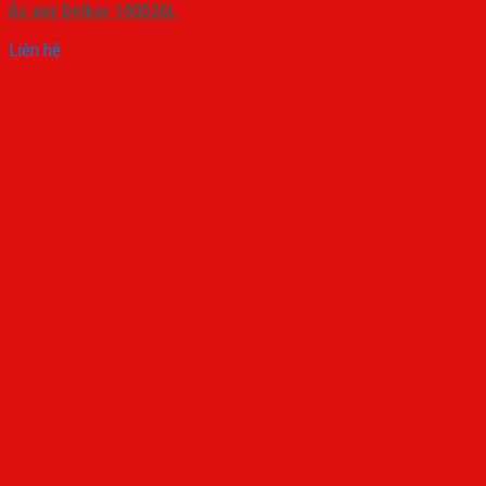
Ắc quy Delkor 100D26L
Liên hệ