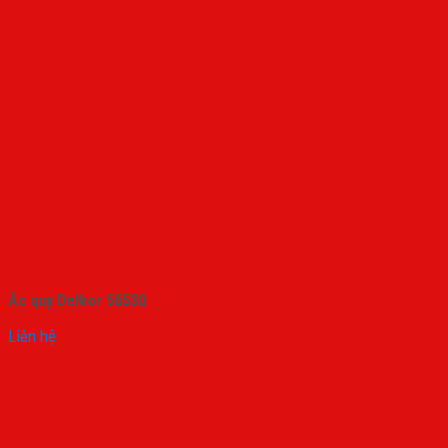
Ắc quy Delkor 56530
Liên hệ