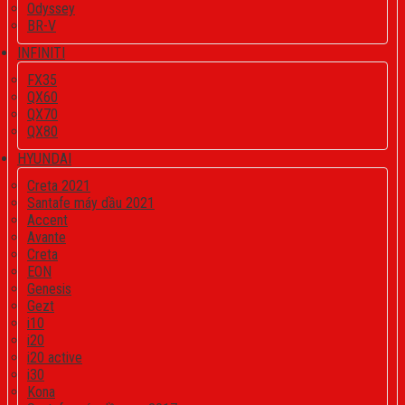
Odyssey
BR-V
INFINITI
FX35
QX60
QX70
QX80
HYUNDAI
Creta 2021
Santafe máy dầu 2021
Accent
Avante
Creta
EON
Genesis
Gezt
i10
i20
i20 active
i30
Kona