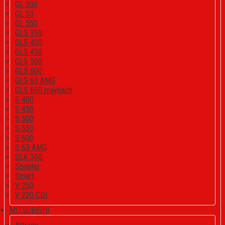
GL 500
GL 53
GL 550
GLS 350
GLS 400
GLS 450
GLS 500
GLS 600
GLS 63 AMG
GLS 650 maybach
S 400
S 450
S 500
S 550
S 600
S 63 AMG
SLK 350
Sprinter
Smart
V 250
V 220 CDI
MITSUBISHI