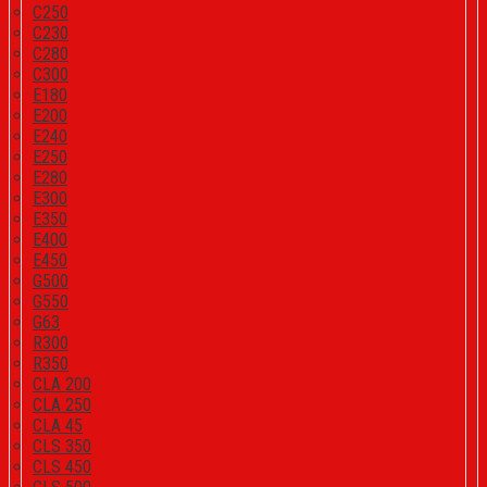
C250
C230
C280
C300
E180
E200
E240
E250
E280
E300
E350
E400
E450
G500
G550
G63
R300
R350
CLA 200
CLA 250
CLA 45
CLS 350
CLS 450