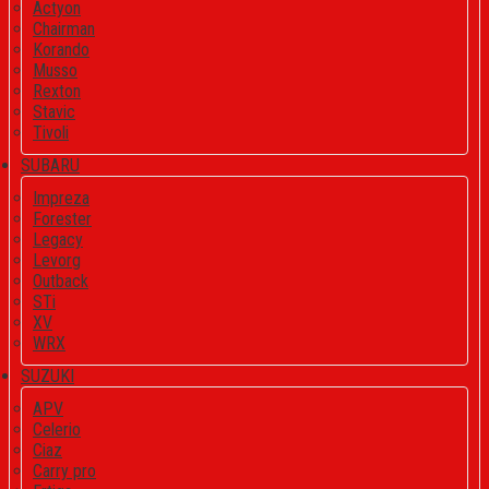
Actyon
Chairman
Korando
Musso
Rexton
Stavic
Tivoli
SUBARU
Impreza
Forester
Legacy
Levorg
Outback
STi
XV
WRX
SUZUKI
APV
Celerio
Ciaz
Carry pro