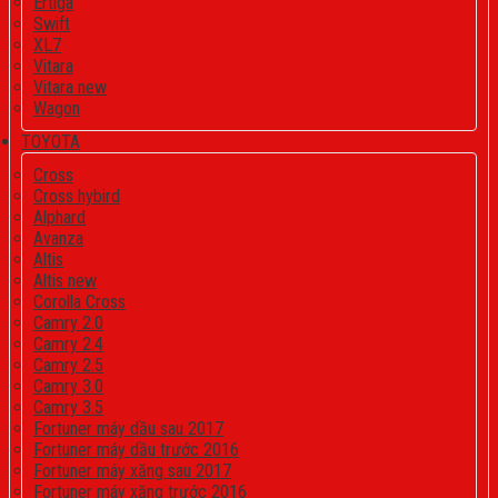
Ertiga
Swift
XL7
Vitara
Vitara new
Wagon
TOYOTA
Cross
Cross hybird
Alphard
Avanza
Altis
Altis new
Corolla Cross
Camry 2.0
Camry 2.4
Camry 2.5
Camry 3.0
Camry 3.5
Fortuner máy dầu sau 2017
Fortuner máy dầu trước 2016
Fortuner máy xăng sau 2017
Fortuner máy xăng trước 2016