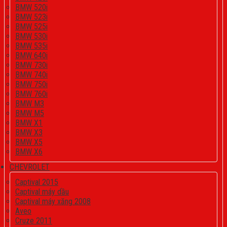
BMW 520i
BMW 523i
BMW 525i
BMW 530i
BMW 535i
BMW 640i
BMW 730i
BMW 740i
BMW 750i
BMW 760i
BMW M3
BMW M5
BMW X1
BMW X3
BMW X5
BMW X6
CHEVROLET
Captival 2015
Captival máy dầu
Captival máy xăng 2008
Aveo
Cruze 2011