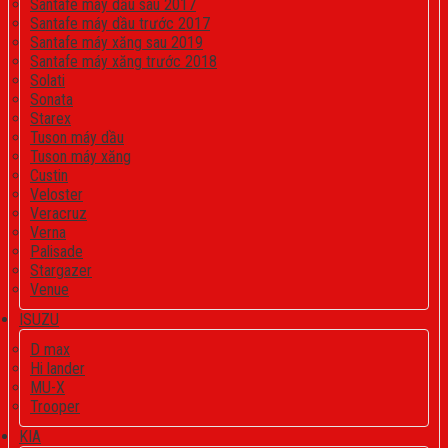
Santafe máy dầu sau 2017
Santafe máy dầu trước 2017
Santafe máy xăng sau 2019
Santafe máy xăng trước 2018
Solati
Sonata
Starex
Tuson máy dầu
Tuson máy xăng
Custin
Veloster
Veracruz
Verna
Palisade
Stargazer
Venue
ISUZU
D max
Hi lander
MU-X
Trooper
KIA