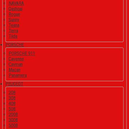
NAVARA
Qashqai
Rogue
Sunny
Teana
Terra
Tiida
PORSCHE
PORSCHE 911
Cayenne
Cayman
Macan
Panamera
PEUGEOT
208
308
408
508
2008
3008
5008