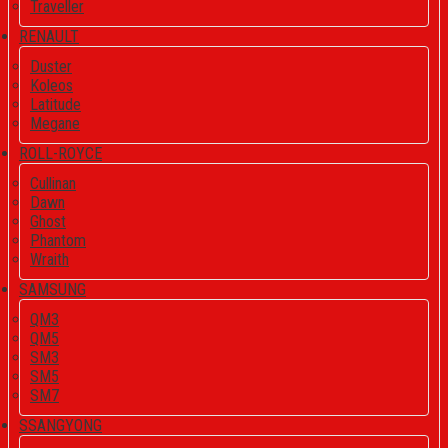
Traveller
RENAULT
Duster
Koleos
Latitude
Megane
ROLL-ROYCE
Cullinan
Dawn
Ghost
Phantom
Wraith
SAMSUNG
QM3
QM5
SM3
SM5
SM7
SSANGYONG