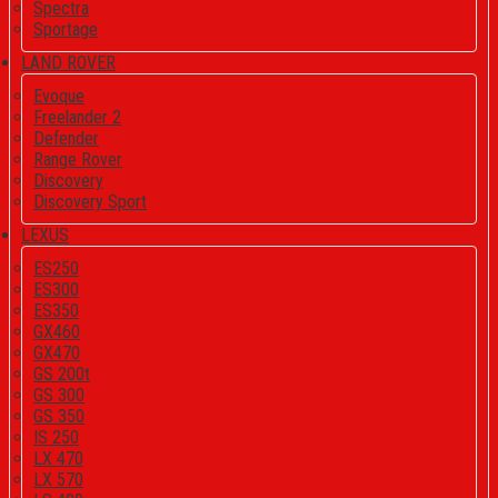
Spectra
Sportage
LAND ROVER
Evoque
Freelander 2
Defender
Range Rover
Discovery
Discovery Sport
LEXUS
ES250
ES300
ES350
GX460
GX470
GS 200t
GS 300
GS 350
IS 250
LX 470
LX 570