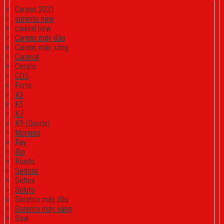
Carens 2021
sorento new
canival new
Carens máy dầu
Carens máy xăng
Carnival
Cerato
CD5
Forte
K3
K5
K7
K9 (Quoris)
Morning
Ray
Rio
Rondo
Sedona
Seltos
Soluto
Sorento máy dầu
Sorento máy xăng
Soul