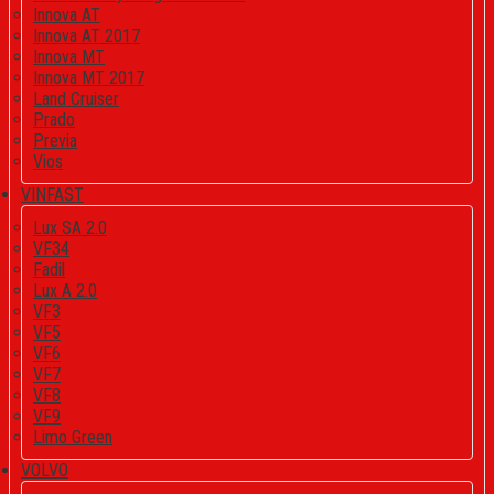
Innova AT
Innova AT 2017
Innova MT
Innova MT 2017
Land Cruiser
Prado
Previa
Vios
VINFAST
Lux SA 2.0
VF34
Fadil
Lux A 2.0
VF3
VF5
VF6
VF7
VF8
VF9
Limo Green
VOLVO