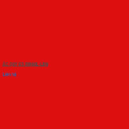
ẮC QUY GS DIN60L-LBN
Liên hệ