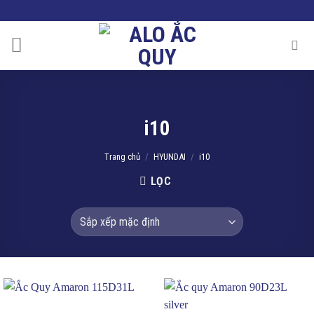
Skip
to
content
i10
Trang chủ
/
HYUNDAI
/
i10
LỌC