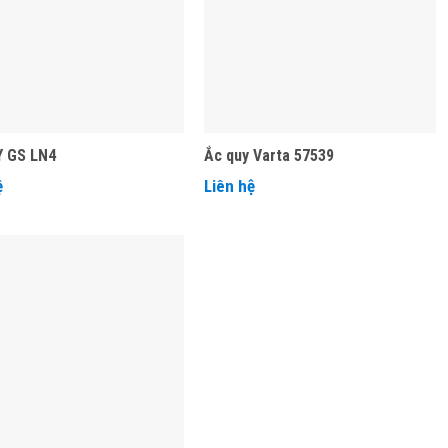
Y GS LN4
Ắc quy Varta 57539
ệ
Liên hệ