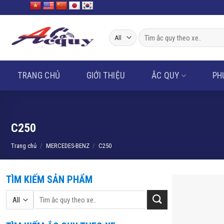
Skip
to
content
Tìm
kiếm:
TRANG CHỦ
GIỚI THIỆU
ẮC QUY
PH
C250
Trang chủ
/
MERCEDES-BENZ
/
C250
TÌM KIẾM SẢN PHẨM
Tìm
kiếm: