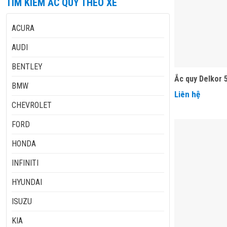
TÌM KIẾM ẮC QUY THEO XE
ACURA
AUDI
BENTLEY
Ắc quy Delkor 
BMW
Liên hệ
CHEVROLET
FORD
HONDA
INFINITI
HYUNDAI
ISUZU
KIA