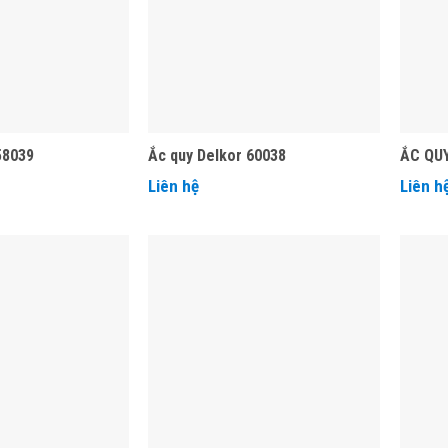
58039
Ắc quy Delkor 60038
ẮC QU
Liên hệ
Liên h