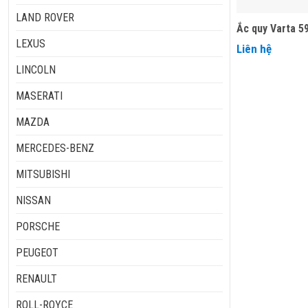
LAND ROVER
Ắc quy Varta 5
LEXUS
Liên hệ
LINCOLN
MASERATI
MAZDA
MERCEDES-BENZ
MITSUBISHI
NISSAN
PORSCHE
PEUGEOT
RENAULT
ROLL-ROYCE