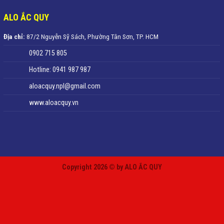
ALO ẮC QUY
Địa chỉ:
87/2 Nguyễn Sỹ Sách, Phường Tân Sơn, TP. HCM
0902 715 805
Hotline: 0941 987 987
aloacquy.npl@gmail.com
www.aloacquy.vn
Copyright 2026 © by ALO ẮC QUY