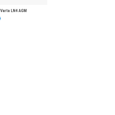
 Varta LN4 AGM
ệ