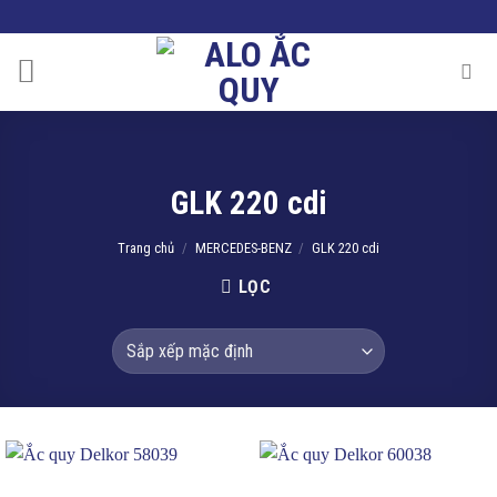
Skip
to
content
GLK 220 cdi
Trang chủ
/
MERCEDES-BENZ
/
GLK 220 cdi
LỌC