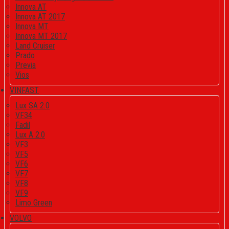
Innova AT
Innova AT 2017
Innova MT
Innova MT 2017
Land Cruiser
Prado
Previa
Vios
VINFAST
Lux SA 2.0
VF34
Fadil
Lux A 2.0
VF3
VF5
VF6
VF7
VF8
VF9
Limo Green
VOLVO