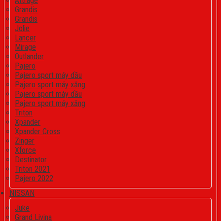
Attrage
Grandis
Grandis
Jolie
Lancer
Mirage
Outlander
Pajero
Pajero sport máy dầu
Pajero sport máy xăng
Pajero sport máy dầu
Pajero sport máy xăng
Triton
Xpander
Xpander Cross
Zinger
Xforce
Destinator
Triton 2021
Pajero 2022
NISSAN
Juke
Grand Livina