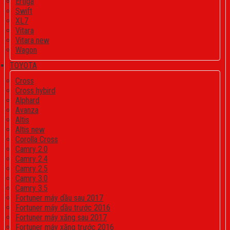
Ertiga
Swift
XL7
Vitara
Vitara new
Wagon
TOYOTA
Cross
Cross hybird
Alphard
Avanza
Altis
Altis new
Corolla Cross
Camry 2.0
Camry 2.4
Camry 2.5
Camry 3.0
Camry 3.5
Fortuner máy dầu sau 2017
Fortuner máy dầu trước 2016
Fortuner máy xăng sau 2017
Fortuner máy xăng trước 2016