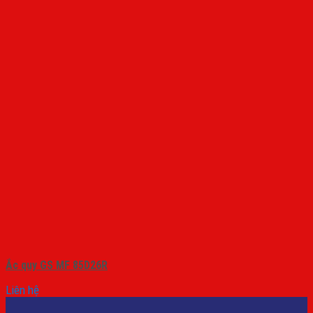
Ắc quy GS MF 85D26R
Liên hệ