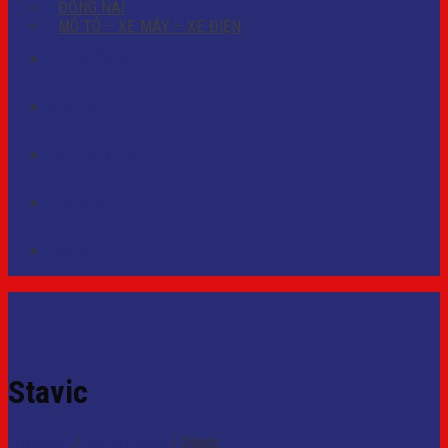
ĐỒNG NAI
MÔ TÔ – XE MÁY – XE ĐIỆN
PHỤ KIỆN Ô TÔ
DỊCH VỤ
CỨU HỘ ẮC QUY
TIN TỨC
Liên hệ
Stavic
Trang chủ
/
SSANGYONG
/
Stavic