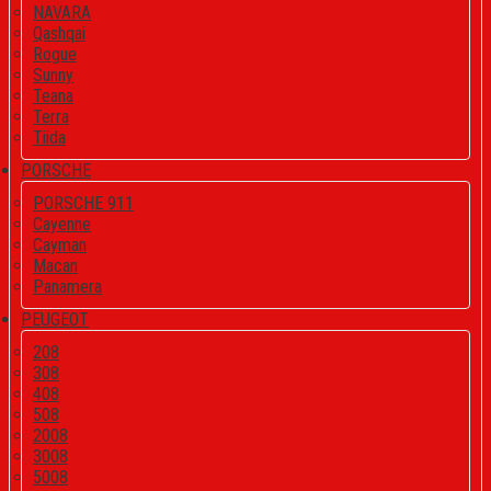
NAVARA
Qashqai
Rogue
Sunny
Teana
Terra
Tiida
PORSCHE
PORSCHE 911
Cayenne
Cayman
Macan
Panamera
PEUGEOT
208
308
408
508
2008
3008
5008