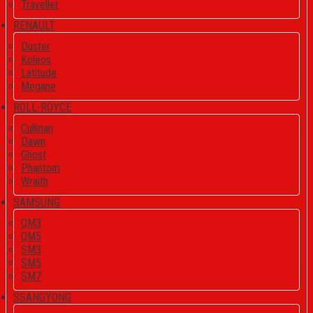
Traveller
RENAULT
Duster
Koleos
Latitude
Megane
ROLL-ROYCE
Cullinan
Dawn
Ghost
Phantom
Wraith
SAMSUNG
QM3
QM5
SM3
SM5
SM7
SSANGYONG