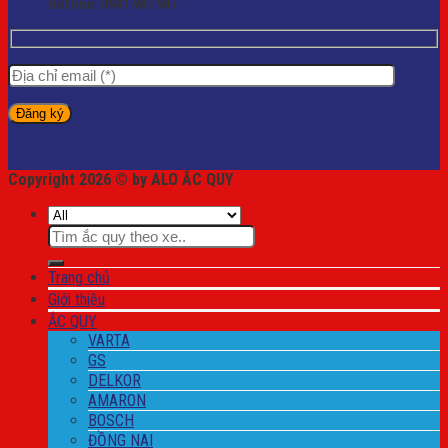
Hotline:
0941 987 987
Copyright 2026 © by ALO ẮC QUY
Tìm
kiếm:
Trang chủ
Giới thiệu
ẮC QUY
VARTA
GS
DELKOR
AMARON
BOSCH
ĐỒNG NAI