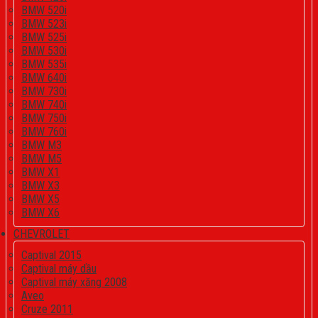
BMW 520i
BMW 523i
BMW 525i
BMW 530i
BMW 535i
BMW 640i
BMW 730i
BMW 740i
BMW 750i
BMW 760i
BMW M3
BMW M5
BMW X1
BMW X3
BMW X5
BMW X6
CHEVROLET
Captival 2015
Captival máy dầu
Captival máy xăng 2008
Aveo
Cruze 2011