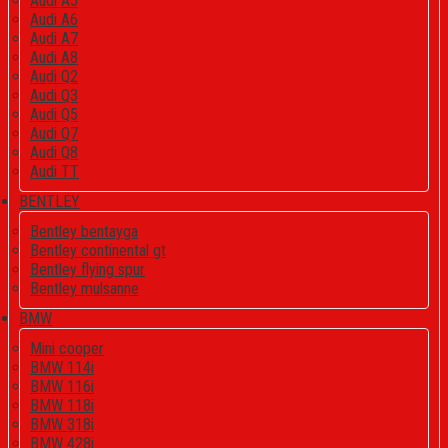
Audi A5
Audi A6
Audi A7
Audi A8
Audi Q2
Audi Q3
Audi Q5
Audi Q7
Audi Q8
Audi TT
BENTLEY
Bentley bentayga
Bentley continental gt
Bentley flying spur
Bentley mulsanne
BMW
Mini cooper
BMW 114i
BMW 116i
BMW 118i
BMW 318i
BMW 428i