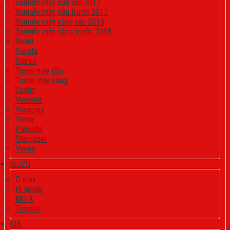
Santafe máy dầu sau 2017
Santafe máy dầu trước 2017
Santafe máy xăng sau 2019
Santafe máy xăng trước 2018
Solati
Sonata
Starex
Tuson máy dầu
Tuson máy xăng
Custin
Veloster
Veracruz
Verna
Palisade
Stargazer
Venue
ISUZU
D max
Hi lander
MU-X
Trooper
KIA