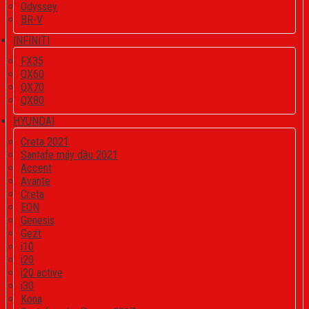
Odyssey
BR-V
INFINITI
FX35
QX60
QX70
QX80
HYUNDAI
Creta 2021
Santafe máy dầu 2021
Accent
Avante
Creta
EON
Genesis
Gezt
i10
i20
i20 active
i30
Kona