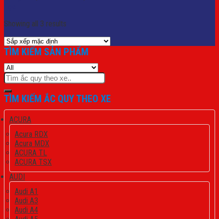
Lọc
Showing all 3 results
TÌM KIẾM SẢN PHẨM
Tìm
kiếm:
TÌM KIẾM ẮC QUY THEO XE
ACURA
Acura RDX
Acura MDX
ACURA TL
ACURA TSX
AUDI
Audi A1
Audi A3
Audi A4