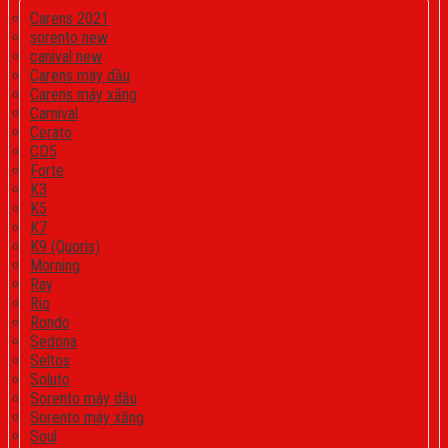
Carens 2021
sorento new
canival new
Carens máy dầu
Carens máy xăng
Carnival
Cerato
CD5
Forte
K3
K5
K7
K9 (Quoris)
Morning
Ray
Rio
Rondo
Sedona
Seltos
Soluto
Sorento máy dầu
Sorento máy xăng
Soul