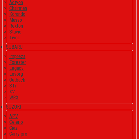
Actyon
Chairman
Korando
Musso
Rexton
Stavic
Tivoli
SUBARU
Impreza
Forester
Legacy
Levorg
Outback
STi
XV
WRX
SUZUKI
APV
Celerio
Ciaz
Carry pro