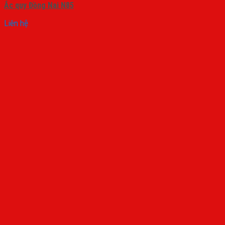
Ắc quy Đồng Nai N85
Liên hệ