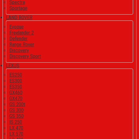
Spectra
Sportage
LAND ROVER
Evoque
Freelander 2
Defender
Range Rover
Discovery
Discovery Sport
LEXUS
ES250
ES300
ES350
GX460
GX470
GS 200t
GS 300
GS 350
IS 250
LX 470
LX 570