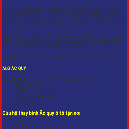
Xe hết điện giữa đường? Đừng lo!
ALO ẮC QUY
cung cấp dịch vụ
thay ắc quy ô tô tận nơi nhanh chóng – chuyên nghiệp – đúng hẹn.
Chỉ cần một cuộc gọi, kỹ thuật viên sẽ có mặt kịp thời để kiểm tra và
thay thế ắc quy phù hợp cho xe của bạn.
Chúng tôi cam kết sản phẩm
chính hãng – chất lượng cao – bảo
hành rõ ràng
, đảm bảo xe khởi động ổn định và vận hành an toàn.
Phục vụ 24/7, hỗ trợ tận tâm, giá cả minh bạch.
📞
Hotline: 0941 987 987
– Gọi ngay khi xe cần cứu hộ điện!
ALO ẮC QUY
Địa chỉ:
87/2 Nguyễn Sỹ Sách, Phường Tân Sơn, TP. HCM
0902 715 805
Hotline: 0941 987 987
aloacquy.npl@gmail.com
www.aloacquy.vn
Cứu hộ thay bình Ắc quy ô tô tận nơi
Gọi ngay ALO ẮC QUY