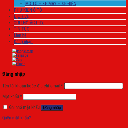
MÔ TÔ – XE MÁY – XE ĐIỆN
PHỤ KIỆN Ô TÔ
DỊCH VỤ
CỨU HỘ ẮC QUY
TIN TỨC
Liên hệ
Đăng nhập
Đăng nhập
Tên tài khoản hoặc địa chỉ email
*
Mật khẩu
*
Ghi nhớ mật khẩu
Đăng nhập
Quên mật khẩu?