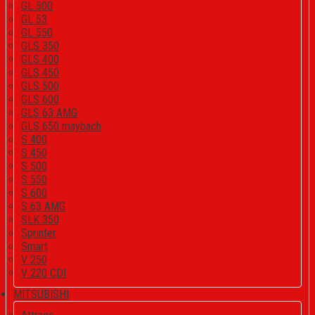
GL 500
GL 53
GL 550
GLS 350
GLS 400
GLS 450
GLS 500
GLS 600
GLS 63 AMG
GLS 650 maybach
S 400
S 450
S 500
S 550
S 600
S 63 AMG
SLK 350
Sprinter
Smart
V 250
V 220 CDI
MITSUBISHI