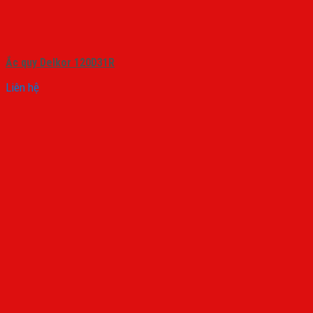
Ắc quy Delkor 120D31R
Liên hệ