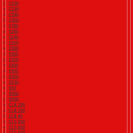
C250
C230
C280
C300
E180
E200
E240
E250
E280
E300
E350
E400
E450
G500
G550
G63
R300
R350
CLA 200
CLA 250
CLA 45
CLS 350
CLS 450