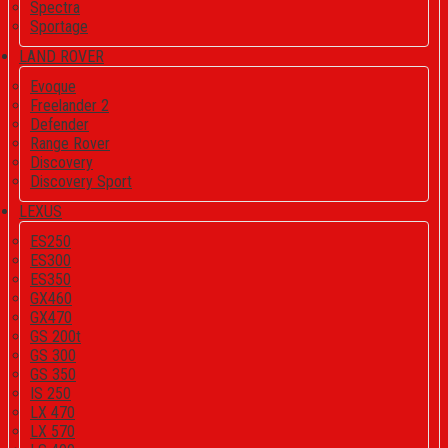
Spectra
Sportage
LAND ROVER
Evoque
Freelander 2
Defender
Range Rover
Discovery
Discovery Sport
LEXUS
ES250
ES300
ES350
GX460
GX470
GS 200t
GS 300
GS 350
IS 250
LX 470
LX 570