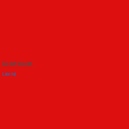
ẮC QUY GS LN4
Liên hệ