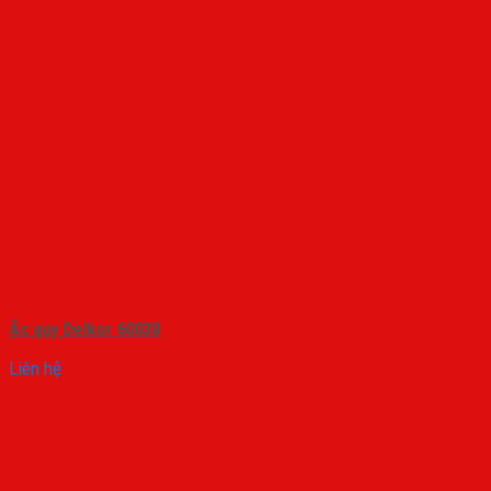
Ắc quy Delkor 60038
Liên hệ