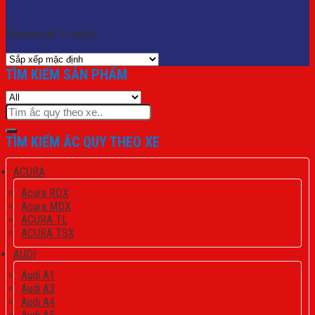
Lọc
Showing all 9 results
TÌM KIẾM SẢN PHẨM
Tìm
kiếm:
TÌM KIẾM ẮC QUY THEO XE
ACURA
Acura RDX
Acura MDX
ACURA TL
ACURA TSX
AUDI
Audi A1
Audi A3
Audi A4