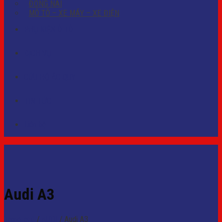
ĐỒNG NAI
MÔ TÔ – XE MÁY – XE ĐIỆN
PHỤ KIỆN Ô TÔ
DỊCH VỤ
CỨU HỘ ẮC QUY
TIN TỨC
Liên hệ
Audi A3
Trang chủ
/
AUDI
/
Audi A3