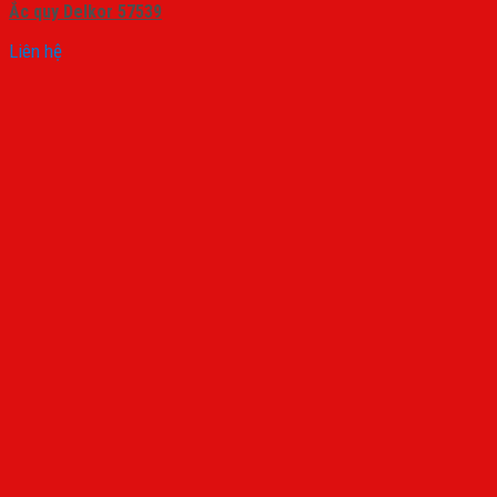
Ắc quy Delkor 57539
Liên hệ