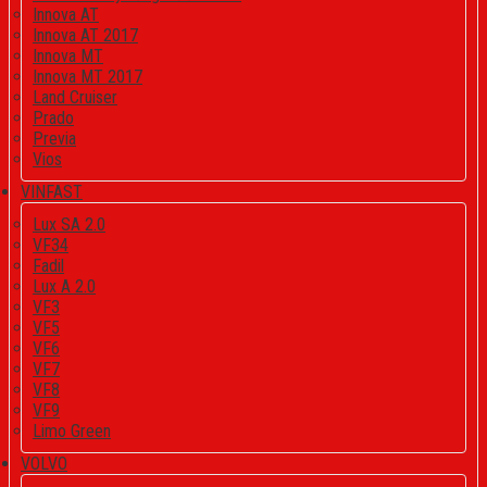
Innova AT
Innova AT 2017
Innova MT
Innova MT 2017
Land Cruiser
Prado
Previa
Vios
VINFAST
Lux SA 2.0
VF34
Fadil
Lux A 2.0
VF3
VF5
VF6
VF7
VF8
VF9
Limo Green
VOLVO