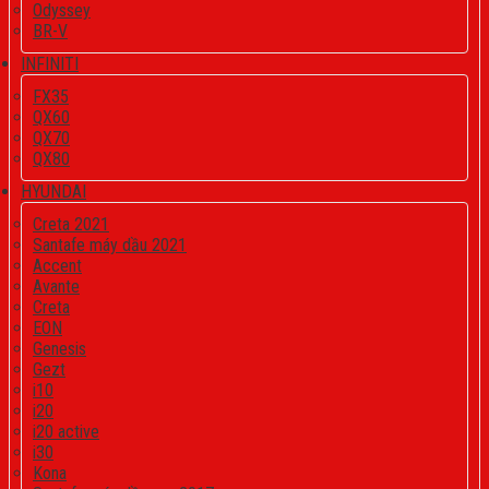
Odyssey
BR-V
INFINITI
FX35
QX60
QX70
QX80
HYUNDAI
Creta 2021
Santafe máy dầu 2021
Accent
Avante
Creta
EON
Genesis
Gezt
i10
i20
i20 active
i30
Kona