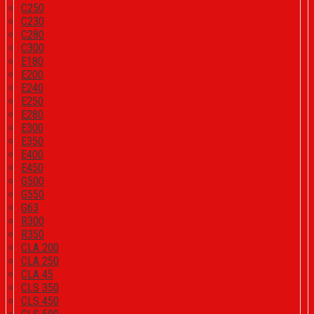
C250
C230
C280
C300
E180
E200
E240
E250
E280
E300
E350
E400
E450
G500
G550
G63
R300
R350
CLA 200
CLA 250
CLA 45
CLS 350
CLS 450