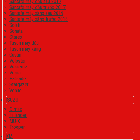
Santafe máy dầu sau 2017
Santafe máy dầu trước 2017
Santafe máy xăng sau 2019
Santafe máy xăng trước 2018
Solati
Sonata
Starex
Tuson máy dầu
Tuson máy xăng
Custin
Veloster
Veracruz
Verna
Palisade
Stargazer
Venue
ISUZU
D max
Hi lander
MU-X
Trooper
KIA