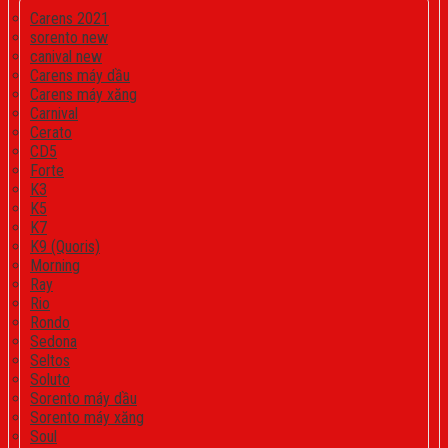
Carens 2021
sorento new
canival new
Carens máy dầu
Carens máy xăng
Carnival
Cerato
CD5
Forte
K3
K5
K7
K9 (Quoris)
Morning
Ray
Rio
Rondo
Sedona
Seltos
Soluto
Sorento máy dầu
Sorento máy xăng
Soul