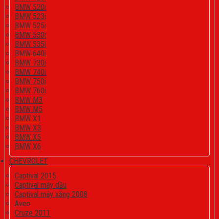
BMW 520i
BMW 523i
BMW 525i
BMW 530i
BMW 535i
BMW 640i
BMW 730i
BMW 740i
BMW 750i
BMW 760i
BMW M3
BMW M5
BMW X1
BMW X3
BMW X5
BMW X6
CHEVROLET
Captival 2015
Captival máy dầu
Captival máy xăng 2008
Aveo
Cruze 2011