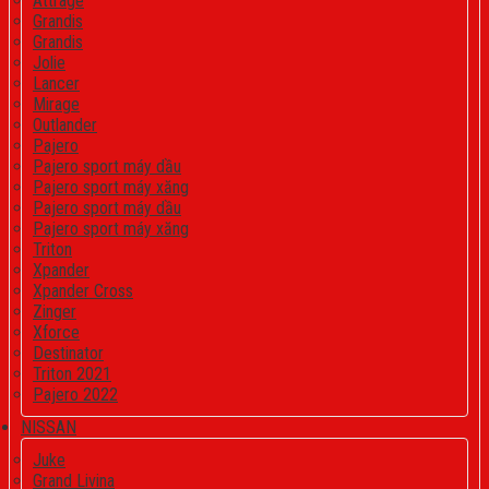
Attrage
Grandis
Grandis
Jolie
Lancer
Mirage
Outlander
Pajero
Pajero sport máy dầu
Pajero sport máy xăng
Pajero sport máy dầu
Pajero sport máy xăng
Triton
Xpander
Xpander Cross
Zinger
Xforce
Destinator
Triton 2021
Pajero 2022
NISSAN
Juke
Grand Livina