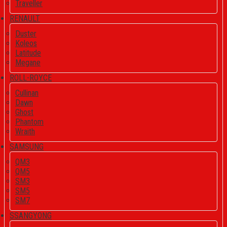
Traveller
RENAULT
Duster
Koleos
Latitude
Megane
ROLL-ROYCE
Cullinan
Dawn
Ghost
Phantom
Wraith
SAMSUNG
QM3
QM5
SM3
SM5
SM7
SSANGYONG