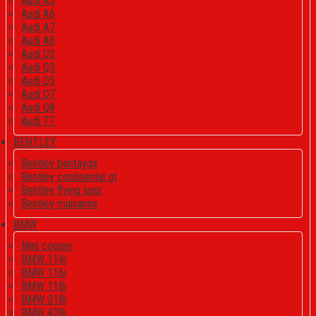
Audi A5
Audi A6
Audi A7
Audi A8
Audi Q2
Audi Q3
Audi Q5
Audi Q7
Audi Q8
Audi TT
BENTLEY
Bentley bentayga
Bentley continental gt
Bentley flying spur
Bentley mulsanne
BMW
Mini cooper
BMW 114i
BMW 116i
BMW 118i
BMW 318i
BMW 428i