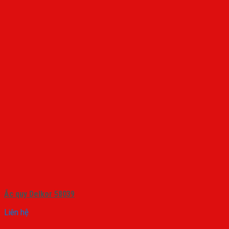
Ắc quy Delkor 58039
Liên hệ