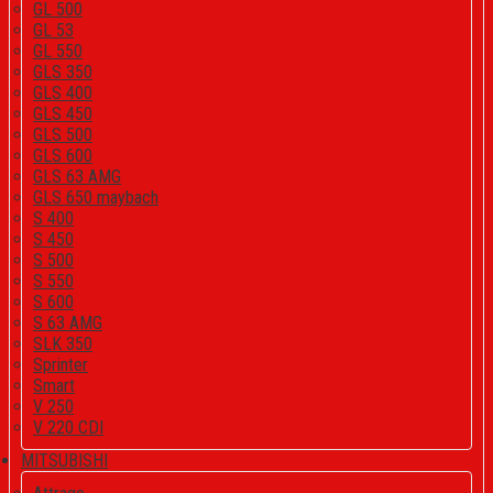
GL 500
GL 53
GL 550
GLS 350
GLS 400
GLS 450
GLS 500
GLS 600
GLS 63 AMG
GLS 650 maybach
S 400
S 450
S 500
S 550
S 600
S 63 AMG
SLK 350
Sprinter
Smart
V 250
V 220 CDI
MITSUBISHI