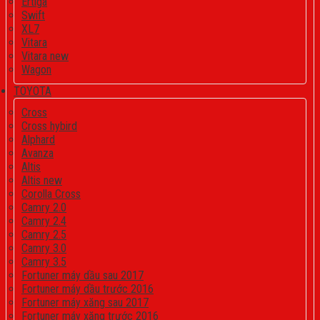
Ertiga
Swift
XL7
Vitara
Vitara new
Wagon
TOYOTA
Cross
Cross hybird
Alphard
Avanza
Altis
Altis new
Corolla Cross
Camry 2.0
Camry 2.4
Camry 2.5
Camry 3.0
Camry 3.5
Fortuner máy dầu sau 2017
Fortuner máy dầu trước 2016
Fortuner máy xăng sau 2017
Fortuner máy xăng trước 2016