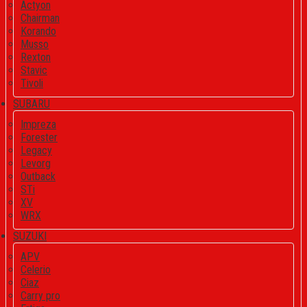
Actyon
Chairman
Korando
Musso
Rexton
Stavic
Tivoli
SUBARU
Impreza
Forester
Legacy
Levorg
Outback
STi
XV
WRX
SUZUKI
APV
Celerio
Ciaz
Carry pro