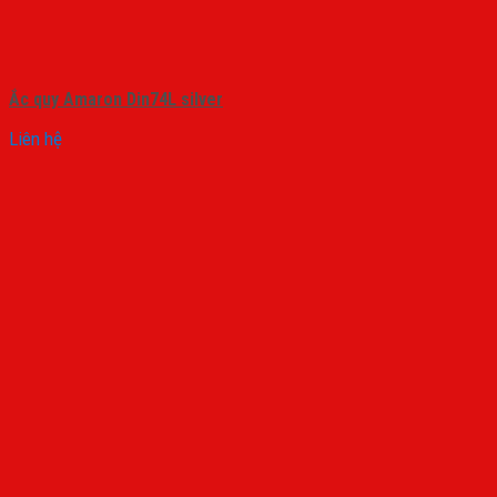
Ắc quy Amaron Din74L silver
Liên hệ