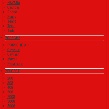
NAVARA
Qashqai
Rogue
Sunny
Teana
Terra
Tiida
PORSCHE
PORSCHE 911
Cayenne
Cayman
Macan
Panamera
PEUGEOT
208
308
408
508
2008
3008
5008