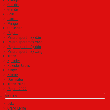
Attrage
Grandis
Grandis
Jolie
Lancer
Mirage
Outlander
Pajero
Pajero sport máy dầu
Pajero sport máy xăng
Pajero sport máy dầu
Pajero sport máy xăng
Triton
Xpander
Xpander Cross
Zinger
Xforce
Destinator
Triton 2021
Pajero 2022
NISSAN
Juke
Grand Livina