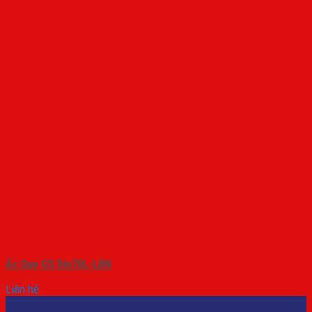
Ắc Quy GS Din70L-LBN
Liên hệ