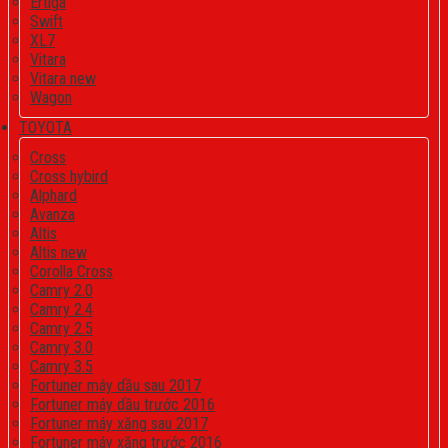
Ertiga
Swift
XL7
Vitara
Vitara new
Wagon
TOYOTA
Cross
Cross hybird
Alphard
Avanza
Altis
Altis new
Corolla Cross
Camry 2.0
Camry 2.4
Camry 2.5
Camry 3.0
Camry 3.5
Fortuner máy dầu sau 2017
Fortuner máy dầu trước 2016
Fortuner máy xăng sau 2017
Fortuner máy xăng trước 2016