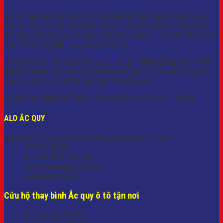
Xe hết điện giữa đường? Đừng lo!
ALO ẮC QUY
cung cấp dịch vụ
thay ắc quy ô tô tận nơi nhanh chóng – chuyên nghiệp – đúng hẹn.
Chỉ cần một cuộc gọi, kỹ thuật viên sẽ có mặt kịp thời để kiểm tra và
thay thế ắc quy phù hợp cho xe của bạn.
Chúng tôi cam kết sản phẩm
chính hãng – chất lượng cao – bảo
hành rõ ràng
, đảm bảo xe khởi động ổn định và vận hành an toàn.
Phục vụ 24/7, hỗ trợ tận tâm, giá cả minh bạch.
📞
Hotline: 0941 987 987
– Gọi ngay khi xe cần cứu hộ điện!
ALO ẮC QUY
Địa chỉ:
87/2 Nguyễn Sỹ Sách, Phường Tân Sơn, TP. HCM
0902 715 805
Hotline: 0941 987 987
aloacquy.npl@gmail.com
www.aloacquy.vn
Cứu hộ thay bình Ắc quy ô tô tận nơi
Gọi ngay ALO ẮC QUY