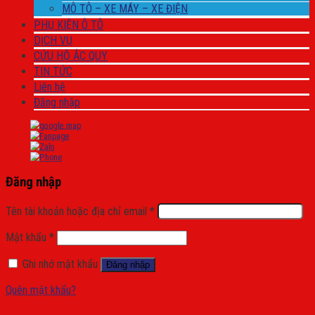
MÔ TÔ – XE MÁY – XE ĐIỆN
PHỤ KIỆN Ô TÔ
DỊCH VỤ
CỨU HỘ ẮC QUY
TIN TỨC
Liên hệ
Đăng nhập
Đăng nhập
Tên tài khoản hoặc địa chỉ email
*
Mật khẩu
*
Ghi nhớ mật khẩu
Đăng nhập
Quên mật khẩu?