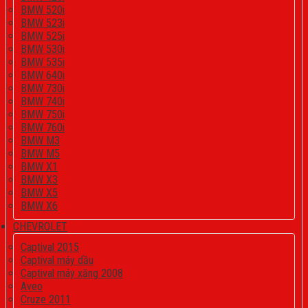
BMW 520i
BMW 523i
BMW 525i
BMW 530i
BMW 535i
BMW 640i
BMW 730i
BMW 740i
BMW 750i
BMW 760i
BMW M3
BMW M5
BMW X1
BMW X3
BMW X5
BMW X6
CHEVROLET
Captival 2015
Captival máy dầu
Captival máy xăng 2008
Aveo
Cruze 2011