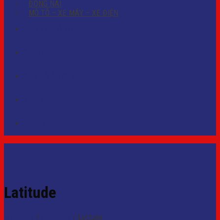
ĐỒNG NAI
MÔ TÔ – XE MÁY – XE ĐIỆN
PHỤ KIỆN Ô TÔ
DỊCH VỤ
CỨU HỘ ẮC QUY
TIN TỨC
Liên hệ
Latitude
Trang chủ
/
RENAULT
/
Latitude