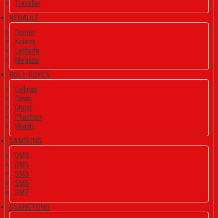
Traveller
RENAULT
Duster
Koleos
Latitude
Megane
ROLL-ROYCE
Cullinan
Dawn
Ghost
Phantom
Wraith
SAMSUNG
QM3
QM5
SM3
SM5
SM7
SSANGYONG