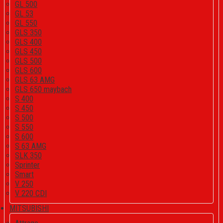
GL 500
GL 53
GL 550
GLS 350
GLS 400
GLS 450
GLS 500
GLS 600
GLS 63 AMG
GLS 650 maybach
S 400
S 450
S 500
S 550
S 600
S 63 AMG
SLK 350
Sprinter
Smart
V 250
V 220 CDI
MITSUBISHI