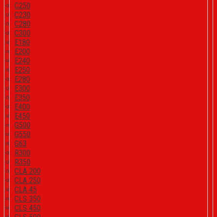
C250
C230
C280
C300
E180
E200
E240
E250
E280
E300
E350
E400
E450
G500
G550
G63
R300
R350
CLA 200
CLA 250
CLA 45
CLS 350
CLS 450