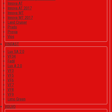
Innova AT
Innova AT 2017
Innova MT
Innova MT 2017
Land Cruiser
Prado
Previa
Vios
VINFAST
Lux SA 2.0
VF34
Fadil
Lux A 2.0
VF3
VF5
VF6
VF7
VF8
VF9
Limo Green
VOLVO