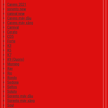
Carens 2021
sorento new
canival new
Carens máy dầu
Carens máy xăng
Carnival
Cerato
CD5
Forte
K3
K5
K7
K9 (Quoris)
Morning
Ray
Rio
Rondo
Sedona
Seltos
Soluto
Sorento máy dầu
Sorento máy xăng
Soul