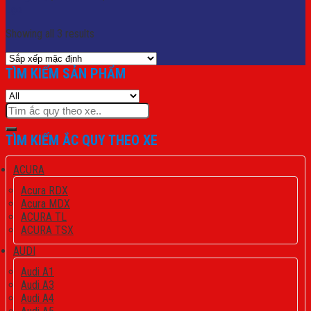
Lọc
Showing all 3 results
TÌM KIẾM SẢN PHẨM
Tìm
kiếm:
TÌM KIẾM ẮC QUY THEO XE
ACURA
Acura RDX
Acura MDX
ACURA TL
ACURA TSX
AUDI
Audi A1
Audi A3
Audi A4