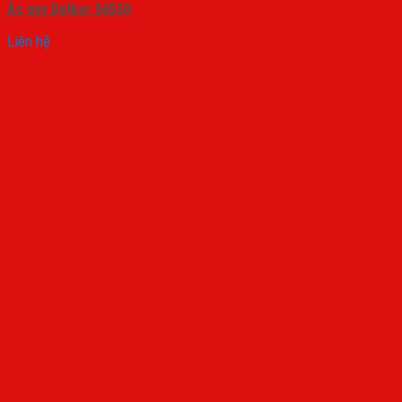
Ắc quy Delkor 56530
Liên hệ