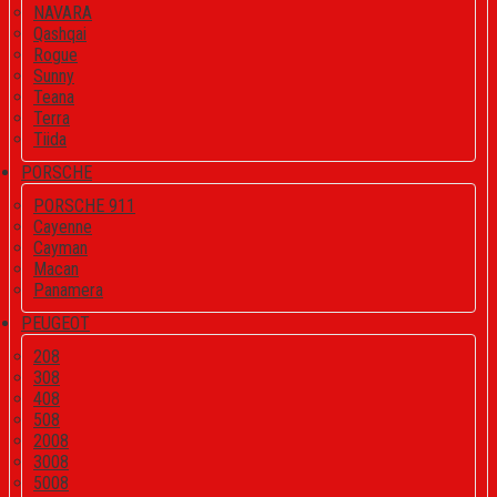
NAVARA
Qashqai
Rogue
Sunny
Teana
Terra
Tiida
PORSCHE
PORSCHE 911
Cayenne
Cayman
Macan
Panamera
PEUGEOT
208
308
408
508
2008
3008
5008