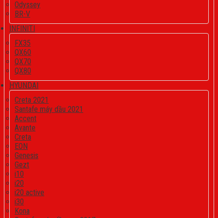
Odyssey
BR-V
INFINITI
FX35
QX60
QX70
QX80
HYUNDAI
Creta 2021
Santafe máy dầu 2021
Accent
Avante
Creta
EON
Genesis
Gezt
i10
i20
i20 active
i30
Kona