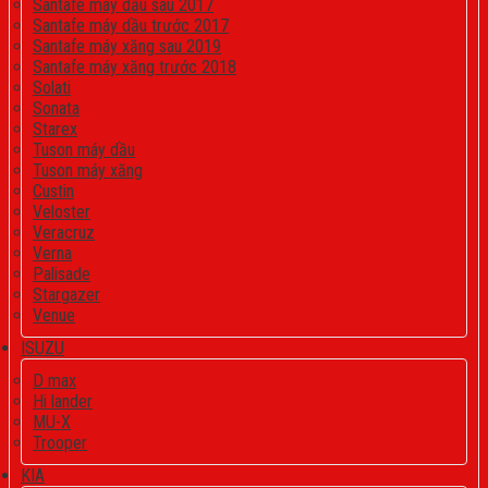
Santafe máy dầu sau 2017
Santafe máy dầu trước 2017
Santafe máy xăng sau 2019
Santafe máy xăng trước 2018
Solati
Sonata
Starex
Tuson máy dầu
Tuson máy xăng
Custin
Veloster
Veracruz
Verna
Palisade
Stargazer
Venue
ISUZU
D max
Hi lander
MU-X
Trooper
KIA