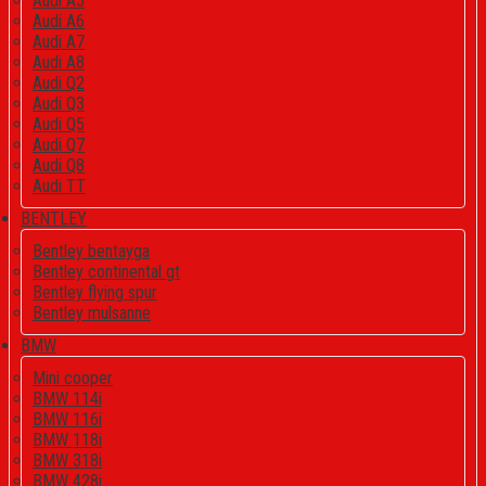
Audi A5
Audi A6
Audi A7
Audi A8
Audi Q2
Audi Q3
Audi Q5
Audi Q7
Audi Q8
Audi TT
BENTLEY
Bentley bentayga
Bentley continental gt
Bentley flying spur
Bentley mulsanne
BMW
Mini cooper
BMW 114i
BMW 116i
BMW 118i
BMW 318i
BMW 428i