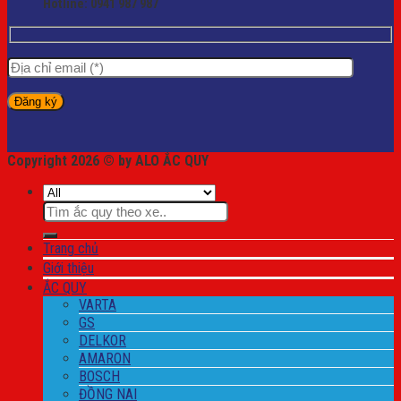
Hotline:
0941 987 987
Copyright 2026 © by ALO ẮC QUY
Tìm
kiếm:
Trang chủ
Giới thiệu
ẮC QUY
VARTA
GS
DELKOR
AMARON
BOSCH
ĐỒNG NAI