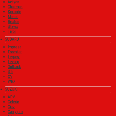
Actyon
Chairman
Korando
Musso
Rexton
Stavic
Tivoli
SUBARU
Impreza
Forester
Legacy
Levorg
Outback
STi
XV
WRX
SUZUKI
APV
Celerio
Ciaz
Carry pro