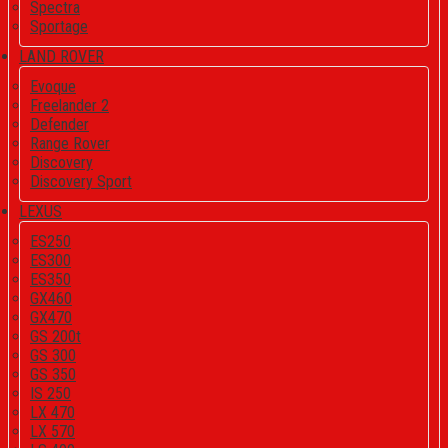
Spectra
Sportage
LAND ROVER
Evoque
Freelander 2
Defender
Range Rover
Discovery
Discovery Sport
LEXUS
ES250
ES300
ES350
GX460
GX470
GS 200t
GS 300
GS 350
IS 250
LX 470
LX 570