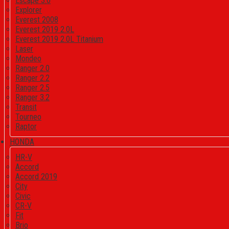
Escape 3.0
Explorer
Everest 2008
Everest 2019 2.0L
Everest 2019 2.0L Titanium
Laser
Mondeo
Ranger 2.0
Ranger 2.2
Ranger 2.5
Ranger 3.2
Transit
Tourneo
Raptor
HONDA
HR-V
Accord
Accord 2019
City
Civic
CR-V
Fit
Brio