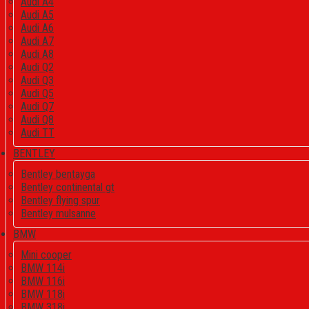
Audi A4
Audi A5
Audi A6
Audi A7
Audi A8
Audi Q2
Audi Q3
Audi Q5
Audi Q7
Audi Q8
Audi TT
BENTLEY
Bentley bentayga
Bentley continental gt
Bentley flying spur
Bentley mulsanne
BMW
Mini cooper
BMW 114i
BMW 116i
BMW 118i
BMW 318i