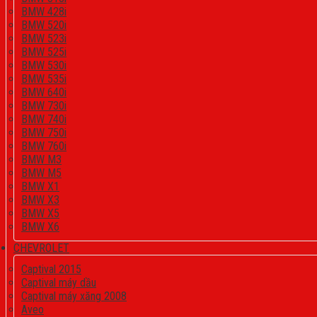
BMW 428i
BMW 520i
BMW 523i
BMW 525i
BMW 530i
BMW 535i
BMW 640i
BMW 730i
BMW 740i
BMW 750i
BMW 760i
BMW M3
BMW M5
BMW X1
BMW X3
BMW X5
BMW X6
CHEVROLET
Captival 2015
Captival máy dầu
Captival máy xăng 2008
Aveo