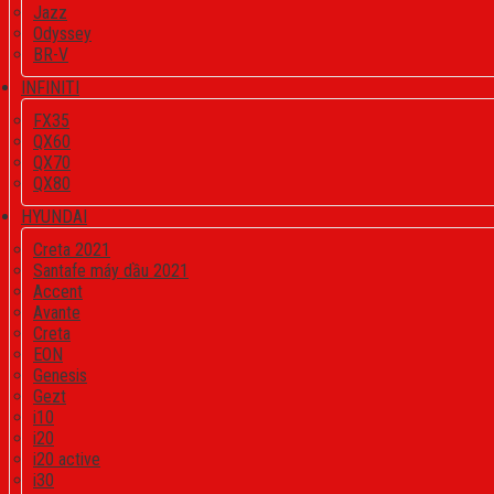
Jazz
Odyssey
BR-V
INFINITI
FX35
QX60
QX70
QX80
HYUNDAI
Creta 2021
Santafe máy dầu 2021
Accent
Avante
Creta
EON
Genesis
Gezt
i10
i20
i20 active
i30