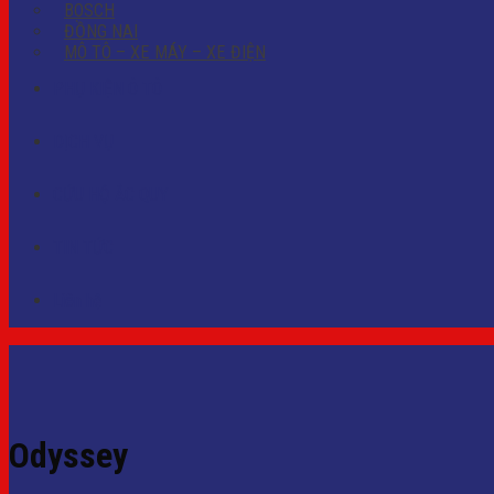
BOSCH
ĐỒNG NAI
MÔ TÔ – XE MÁY – XE ĐIỆN
PHỤ KIỆN Ô TÔ
DỊCH VỤ
CỨU HỘ ẮC QUY
TIN TỨC
Liên hệ
Odyssey