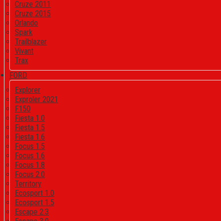
Cruze 2011
Cruze 2015
Orlando
Spark
Trailblazer
Vivant
Trax
FORD
Explorer
Exproler 2021
F150
Fiesta 1.0
Fiesta 1.5
Fiesta 1.6
Focus 1.5
Focus 1.6
Focus 1.8
Focus 2.0
Territory
Ecosport 1.0
Ecosport 1.5
Escape 2.3