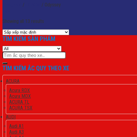
Trang chủ
/
HONDA
/
Odyssey
Lọc
Showing all 13 results
TÌM KIẾM SẢN PHẨM
Tìm
kiếm:
TÌM KIẾM ẮC QUY THEO XE
ACURA
Acura RDX
Acura MDX
ACURA TL
ACURA TSX
AUDI
Audi A1
Audi A3