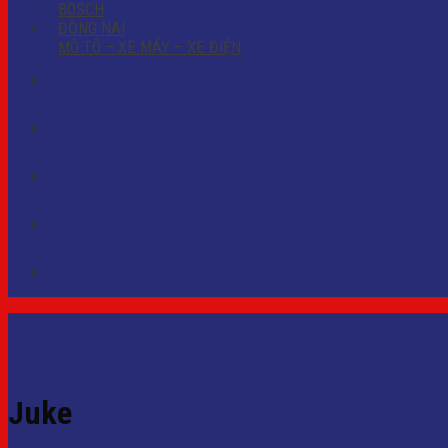
BOSCH
ĐỒNG NAI
MÔ TÔ – XE MÁY – XE ĐIỆN
PHỤ KIỆN Ô TÔ
DỊCH VỤ
CỨU HỘ ẮC QUY
TIN TỨC
Liên hệ
Juke