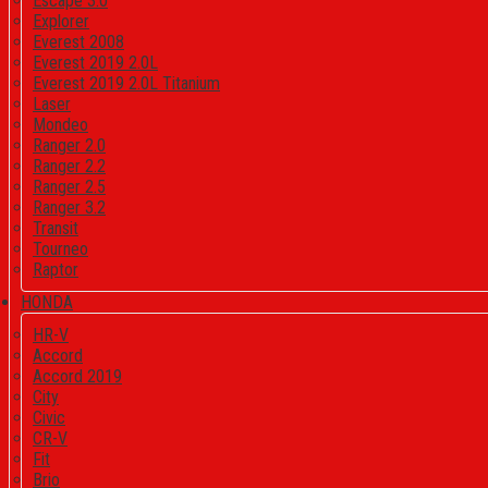
Escape 3.0
Explorer
Everest 2008
Everest 2019 2.0L
Everest 2019 2.0L Titanium
Laser
Mondeo
Ranger 2.0
Ranger 2.2
Ranger 2.5
Ranger 3.2
Transit
Tourneo
Raptor
HONDA
HR-V
Accord
Accord 2019
City
Civic
CR-V
Fit
Brio