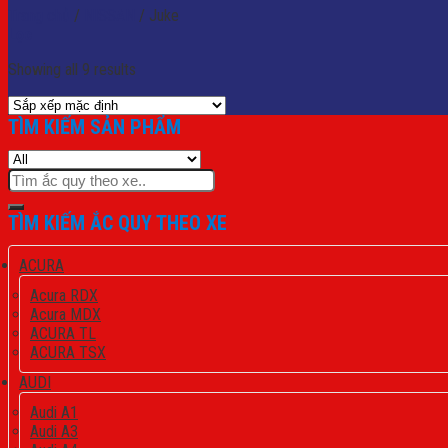
Trang chủ
/
NISSAN
/
Juke
Lọc
Showing all 9 results
TÌM KIẾM SẢN PHẨM
Tìm
kiếm:
TÌM KIẾM ẮC QUY THEO XE
ACURA
Acura RDX
Acura MDX
ACURA TL
ACURA TSX
AUDI
Audi A1
Audi A3