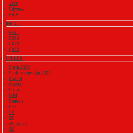
Jazz
Odyssey
BR-V
INFINITI
FX35
QX60
QX70
QX80
HYUNDAI
Creta 2021
Santafe máy dầu 2021
Accent
Avante
Creta
EON
Genesis
Gezt
i10
i20
i20 active
i30