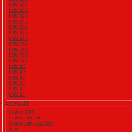
BMW 428i
BMW 520i
BMW 523i
BMW 525i
BMW 530i
BMW 535i
BMW 640i
BMW 730i
BMW 740i
BMW 750i
BMW 760i
BMW M3
BMW M5
BMW X1
BMW X3
BMW X5
BMW X6
CHEVROLET
Captival 2015
Captival máy dầu
Captival máy xăng 2008
Aveo