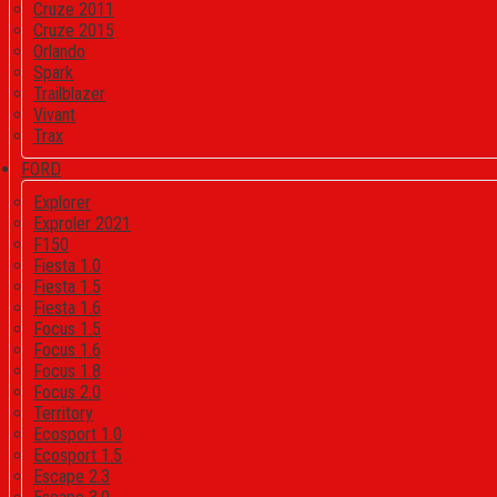
Cruze 2011
Cruze 2015
Orlando
Spark
Trailblazer
Vivant
Trax
FORD
Explorer
Exproler 2021
F150
Fiesta 1.0
Fiesta 1.5
Fiesta 1.6
Focus 1.5
Focus 1.6
Focus 1.8
Focus 2.0
Territory
Ecosport 1.0
Ecosport 1.5
Escape 2.3