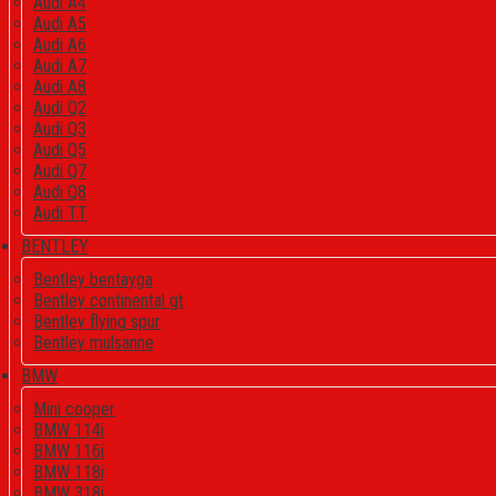
Audi A4
Audi A5
Audi A6
Audi A7
Audi A8
Audi Q2
Audi Q3
Audi Q5
Audi Q7
Audi Q8
Audi TT
BENTLEY
Bentley bentayga
Bentley continental gt
Bentley flying spur
Bentley mulsanne
BMW
Mini cooper
BMW 114i
BMW 116i
BMW 118i
BMW 318i