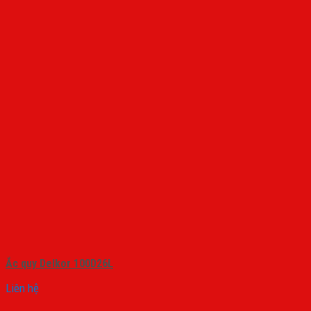
Ắc quy Delkor 100D26L
Liên hệ