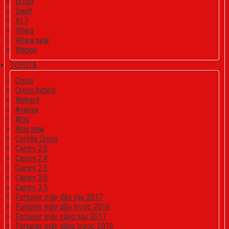
Ertiga
Swift
XL7
Vitara
Vitara new
Wagon
TOYOTA
Cross
Cross hybird
Alphard
Avanza
Altis
Altis new
Corolla Cross
Camry 2.0
Camry 2.4
Camry 2.5
Camry 3.0
Camry 3.5
Fortuner máy dầu sau 2017
Fortuner máy dầu trước 2016
Fortuner máy xăng sau 2017
Fortuner máy xăng trước 2016