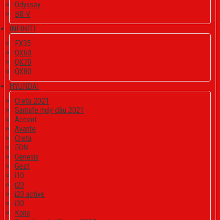
Odyssey
BR-V
INFINITI
FX35
QX60
QX70
QX80
HYUNDAI
Creta 2021
Santafe máy dầu 2021
Accent
Avante
Creta
EON
Genesis
Gezt
i10
i20
i20 active
i30
Kona