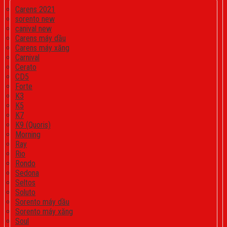
Carens 2021
sorento new
canival new
Carens máy dầu
Carens máy xăng
Carnival
Cerato
CD5
Forte
K3
K5
K7
K9 (Quoris)
Morning
Ray
Rio
Rondo
Sedona
Seltos
Soluto
Sorento máy dầu
Sorento máy xăng
Soul