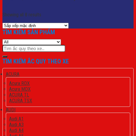
Lọc
Showing all 8 results
TÌM KIẾM SẢN PHẨM
Tìm
kiếm:
TÌM KIẾM ẮC QUY THEO XE
ACURA
Acura RDX
Acura MDX
ACURA TL
ACURA TSX
AUDI
Audi A1
Audi A3
Audi A4