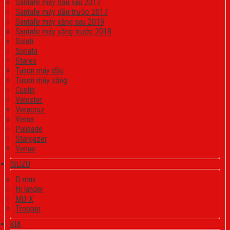
Santafe máy dầu sau 2017
Santafe máy dầu trước 2017
Santafe máy xăng sau 2019
Santafe máy xăng trước 2018
Solati
Sonata
Starex
Tuson máy dầu
Tuson máy xăng
Custin
Veloster
Veracruz
Verna
Palisade
Stargazer
Venue
ISUZU
D max
Hi lander
MU-X
Trooper
KIA