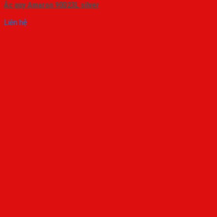
Ắc quy Amaron 90D23L silver
Liên hệ