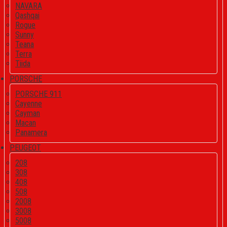
NAVARA
Qashqai
Rogue
Sunny
Teana
Terra
Tiida
PORSCHE
PORSCHE 911
Cayenne
Cayman
Macan
Panamera
PEUGEOT
208
308
408
508
2008
3008
5008