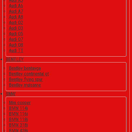
Audi A5
Audi A6
Audi A7
Audi A8
Audi Q2
Audi Q3
Audi Q5
Audi Q7
Audi Q8
Audi TT
BENTLEY
Bentley bentayga
Bentley continental gt
Bentley flying spur
Bentley mulsanne
BMW
Mini cooper
BMW 114i
BMW 116i
BMW 118i
BMW 318i
BMW 428i