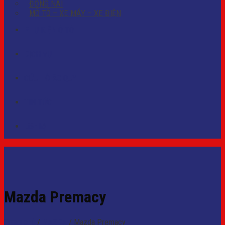
ĐỒNG NAI
MÔ TÔ – XE MÁY – XE ĐIỆN
PHỤ KIỆN Ô TÔ
DỊCH VỤ
CỨU HỘ ẮC QUY
TIN TỨC
Liên hệ
Mazda Premacy
Trang chủ
/
MAZDA
/
Mazda Premacy