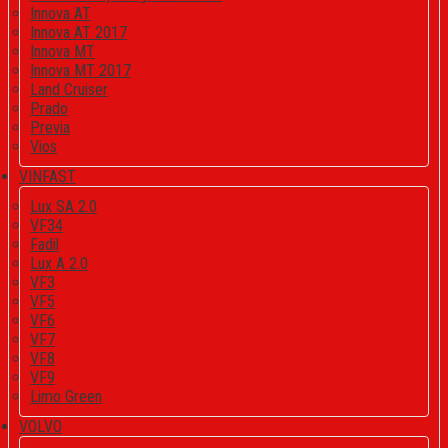
Innova AT
Innova AT 2017
Innova MT
Innova MT 2017
Land Cruiser
Prado
Previa
Vios
VINFAST
Lux SA 2.0
VF34
Fadil
Lux A 2.0
VF3
VF5
VF6
VF7
VF8
VF9
Limo Green
VOLVO