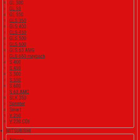
GL 500
GL 53
GL 550
GLS 350
GLS 400
GLS 450
GLS 500
GLS 600
GLS 63 AMG
GLS 650 maybach
S 400
S 450
S 500
S 550
S 600
S 63 AMG
SLK 350
Sprinter
Smart
V 250
V 220 CDI
MITSUBISHI