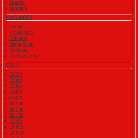
Spectra
Sportage
LAND ROVER
Evoque
Freelander 2
Defender
Range Rover
Discovery
Discovery Sport
LEXUS
ES250
ES300
ES350
GX460
GX470
GS 200t
GS 300
GS 350
IS 250
LX 470
LX 570