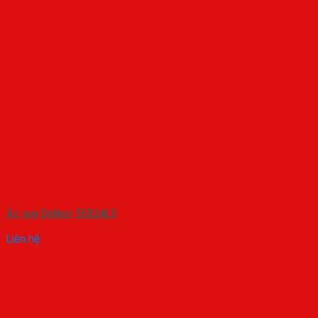
Ắc quy Delkor 55B24LS
Liên hệ