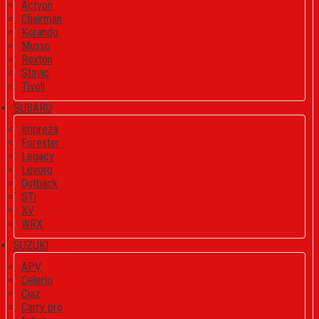
Actyon
Chairman
Korando
Musso
Rexton
Stavic
Tivoli
SUBARU
Impreza
Forester
Legacy
Levorg
Outback
STi
XV
WRX
SUZUKI
APV
Celerio
Ciaz
Carry pro