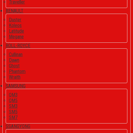
Traveller
RENAULT
Duster
Koleos
Latitude
Megane
ROLL-ROYCE
Cullinan
Dawn
Ghost
Phantom
Wraith
SAMSUNG
QM3
QM5
SM3
SM5
SM7
SSANGYONG