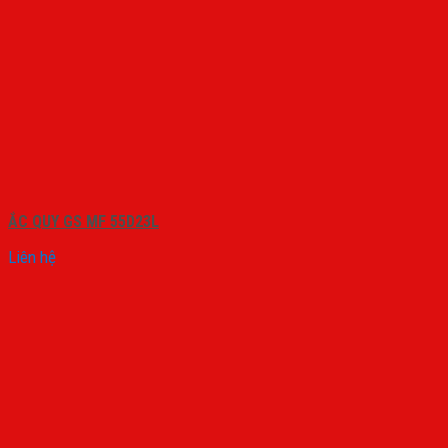
ẮC QUY GS MF 55D23L
Liên hệ