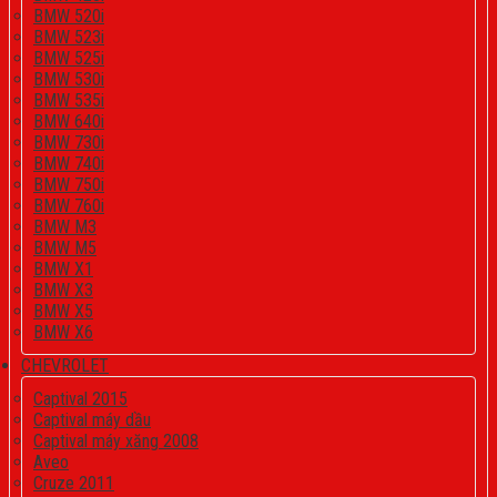
BMW 520i
BMW 523i
BMW 525i
BMW 530i
BMW 535i
BMW 640i
BMW 730i
BMW 740i
BMW 750i
BMW 760i
BMW M3
BMW M5
BMW X1
BMW X3
BMW X5
BMW X6
CHEVROLET
Captival 2015
Captival máy dầu
Captival máy xăng 2008
Aveo
Cruze 2011