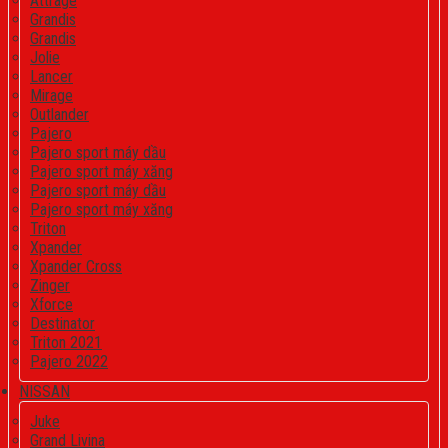
Attrage
Grandis
Grandis
Jolie
Lancer
Mirage
Outlander
Pajero
Pajero sport máy dầu
Pajero sport máy xăng
Pajero sport máy dầu
Pajero sport máy xăng
Triton
Xpander
Xpander Cross
Zinger
Xforce
Destinator
Triton 2021
Pajero 2022
NISSAN
Juke
Grand Livina