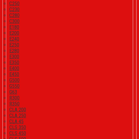
C250
C230
C280
C300
E180
E200
E240
E250
E280
E300
E350
E400
E450
G500
G550
G63
R300
R350
CLA 200
CLA 250
CLA 45
CLS 350
CLS 450