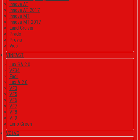
Innova AT
Innova AT 2017
Innova MT
Innova MT 2017
Land Cruiser
Prado
Previa
Vios
VINFAST
Lux SA 2.0
VF34
Fadil
Lux A 2.0
VF3
VF5
VF6
VF7
VF8
VF9
Limo Green
VOLVO