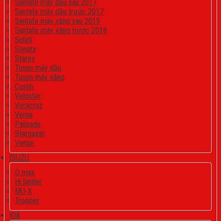
Santafe máy dầu sau 2017
Santafe máy dầu trước 2017
Santafe máy xăng sau 2019
Santafe máy xăng trước 2018
Solati
Sonata
Starex
Tuson máy dầu
Tuson máy xăng
Custin
Veloster
Veracruz
Verna
Palisade
Stargazer
Venue
ISUZU
D max
Hi lander
MU-X
Trooper
KIA