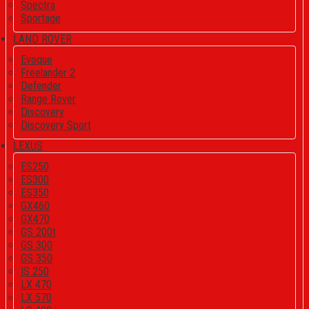
Spectra
Sportage
LAND ROVER
Evoque
Freelander 2
Defender
Range Rover
Discovery
Discovery Sport
LEXUS
ES250
ES300
ES350
GX460
GX470
GS 200t
GS 300
GS 350
IS 250
LX 470
LX 570