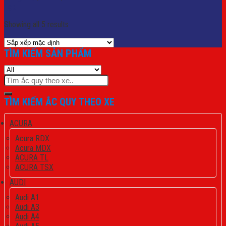
Lọc
Showing all 5 results
TÌM KIẾM SẢN PHẨM
Tìm
kiếm:
TÌM KIẾM ẮC QUY THEO XE
ACURA
Acura RDX
Acura MDX
ACURA TL
ACURA TSX
AUDI
Audi A1
Audi A3
Audi A4