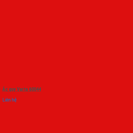
Ắc quy Varta 60044
Liên hệ