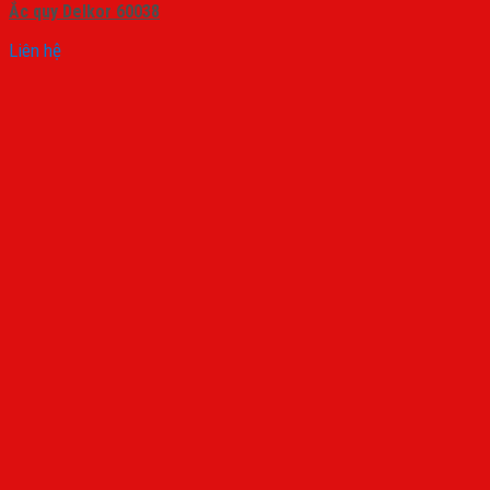
Ắc quy Delkor 60038
Liên hệ