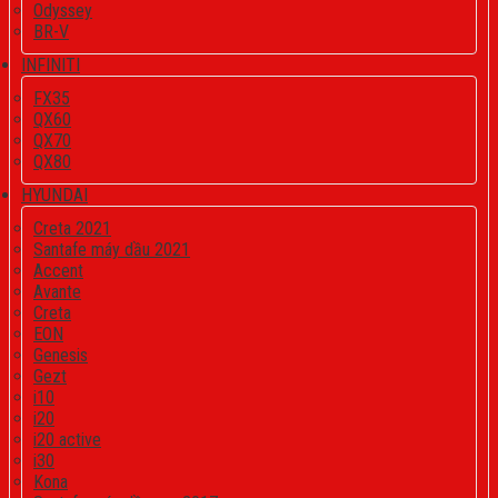
Odyssey
BR-V
INFINITI
FX35
QX60
QX70
QX80
HYUNDAI
Creta 2021
Santafe máy dầu 2021
Accent
Avante
Creta
EON
Genesis
Gezt
i10
i20
i20 active
i30
Kona