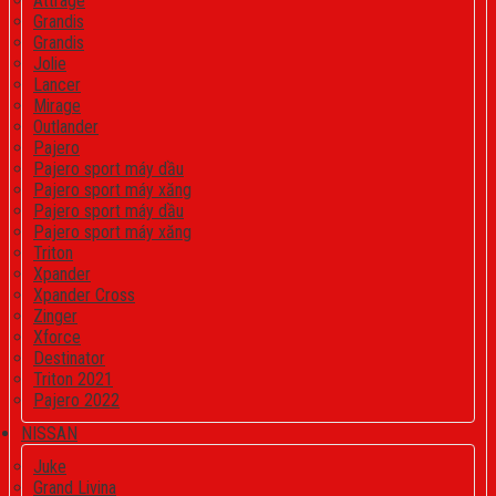
Attrage
Grandis
Grandis
Jolie
Lancer
Mirage
Outlander
Pajero
Pajero sport máy dầu
Pajero sport máy xăng
Pajero sport máy dầu
Pajero sport máy xăng
Triton
Xpander
Xpander Cross
Zinger
Xforce
Destinator
Triton 2021
Pajero 2022
NISSAN
Juke
Grand Livina