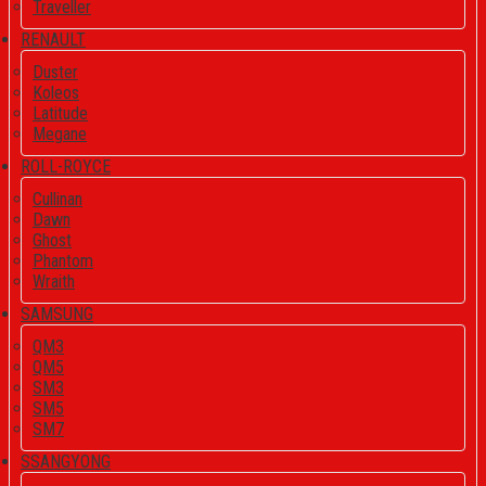
Traveller
RENAULT
Duster
Koleos
Latitude
Megane
ROLL-ROYCE
Cullinan
Dawn
Ghost
Phantom
Wraith
SAMSUNG
QM3
QM5
SM3
SM5
SM7
SSANGYONG