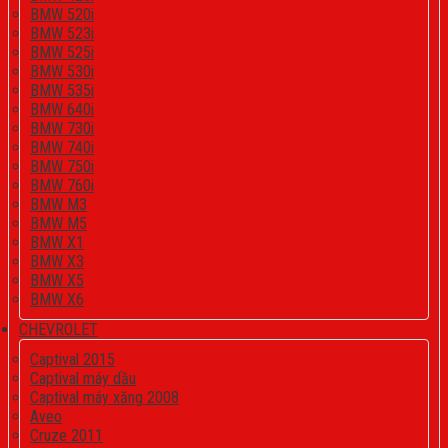
BMW 520i
BMW 523i
BMW 525i
BMW 530i
BMW 535i
BMW 640i
BMW 730i
BMW 740i
BMW 750i
BMW 760i
BMW M3
BMW M5
BMW X1
BMW X3
BMW X5
BMW X6
CHEVROLET
Captival 2015
Captival máy dầu
Captival máy xăng 2008
Aveo
Cruze 2011