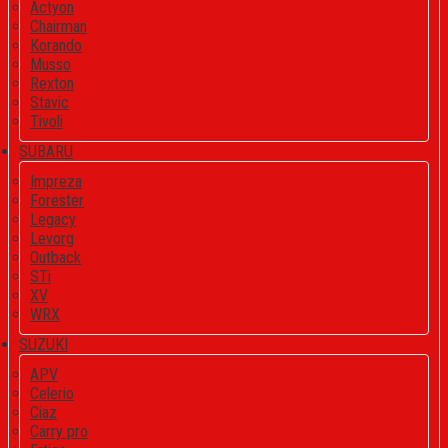
Actyon
Chairman
Korando
Musso
Rexton
Stavic
Tivoli
SUBARU
Impreza
Forester
Legacy
Levorg
Outback
STi
XV
WRX
SUZUKI
APV
Celerio
Ciaz
Carry pro