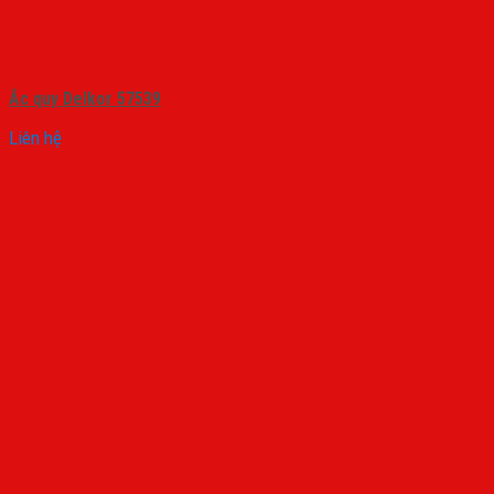
Ắc quy Delkor 57539
Liên hệ