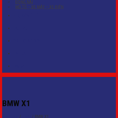
ĐỒNG NAI
MÔ TÔ – XE MÁY – XE ĐIỆN
PHỤ KIỆN Ô TÔ
DỊCH VỤ
CỨU HỘ ẮC QUY
TIN TỨC
Liên hệ
BMW X1
Trang chủ
/
BMW
/
BMW X1