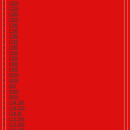
C250
C230
C280
C300
E180
E200
E240
E250
E280
E300
E350
E400
E450
G500
G550
G63
R300
R350
CLA 200
CLA 250
CLA 45
CLS 350
CLS 450