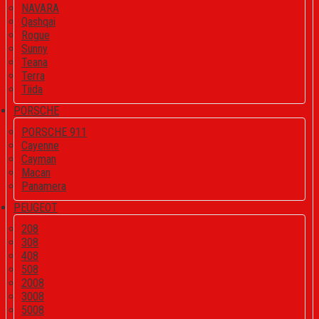
NAVARA
Qashqai
Rogue
Sunny
Teana
Terra
Tiida
PORSCHE
PORSCHE 911
Cayenne
Cayman
Macan
Panamera
PEUGEOT
208
308
408
508
2008
3008
5008