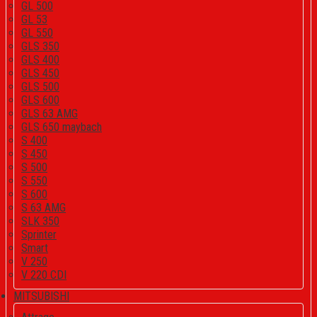
GL 500
GL 53
GL 550
GLS 350
GLS 400
GLS 450
GLS 500
GLS 600
GLS 63 AMG
GLS 650 maybach
S 400
S 450
S 500
S 550
S 600
S 63 AMG
SLK 350
Sprinter
Smart
V 250
V 220 CDI
MITSUBISHI