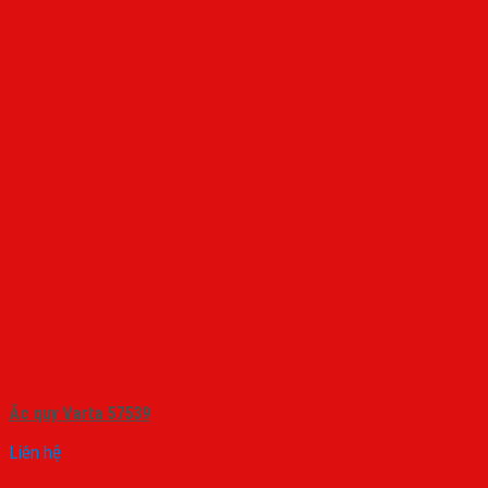
Ắc quy Varta 57539
Liên hệ