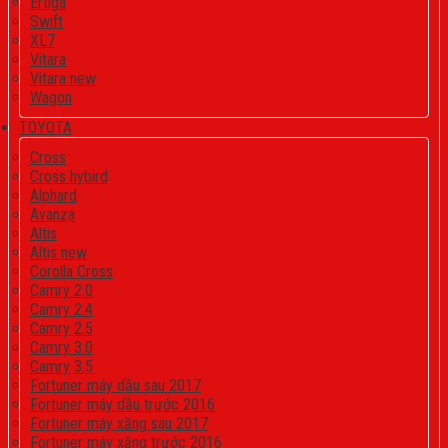
Ertiga
Swift
XL7
Vitara
Vitara new
Wagon
TOYOTA
Cross
Cross hybird
Alphard
Avanza
Altis
Altis new
Corolla Cross
Camry 2.0
Camry 2.4
Camry 2.5
Camry 3.0
Camry 3.5
Fortuner máy dầu sau 2017
Fortuner máy dầu trước 2016
Fortuner máy xăng sau 2017
Fortuner máy xăng trước 2016