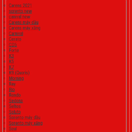
Carens 2021
sorento new
canival new
Carens máy dầu
Carens máy xăng
Carnival
Cerato
CD5
Forte
K3
K5
K7
K9 (Quoris)
Morning
Ray
Rio
Rondo
Sedona
Seltos
Soluto
Sorento máy dầu
Sorento máy xăng
Soul