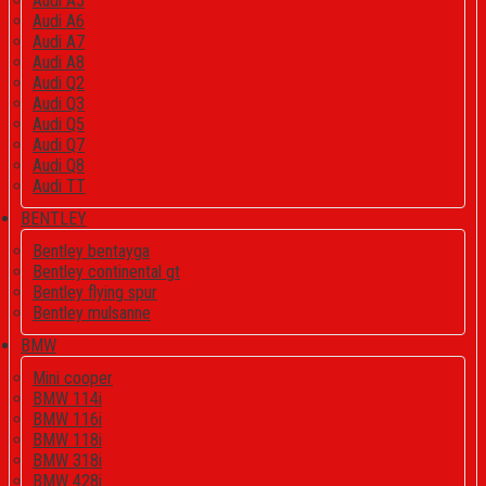
Audi A5
Audi A6
Audi A7
Audi A8
Audi Q2
Audi Q3
Audi Q5
Audi Q7
Audi Q8
Audi TT
BENTLEY
Bentley bentayga
Bentley continental gt
Bentley flying spur
Bentley mulsanne
BMW
Mini cooper
BMW 114i
BMW 116i
BMW 118i
BMW 318i
BMW 428i