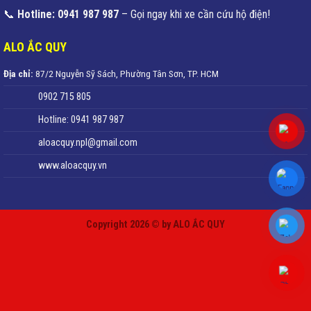
📞
Hotline: 0941 987 987
– Gọi ngay khi xe cần cứu hộ điện!
ALO ẮC QUY
Địa chỉ:
87/2 Nguyễn Sỹ Sách, Phường Tân Sơn, TP. HCM
0902 715 805
Hotline: 0941 987 987
aloacquy.npl@gmail.com
www.aloacquy.vn
Copyright 2026 © by ALO ẮC QUY