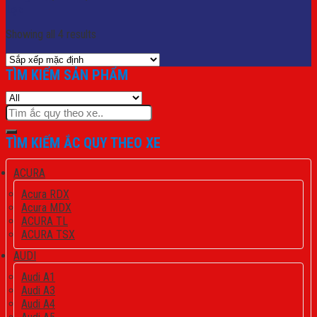
Lọc
Showing all 4 results
TÌM KIẾM SẢN PHẨM
Tìm
kiếm:
TÌM KIẾM ẮC QUY THEO XE
ACURA
Acura RDX
Acura MDX
ACURA TL
ACURA TSX
AUDI
Audi A1
Audi A3
Audi A4