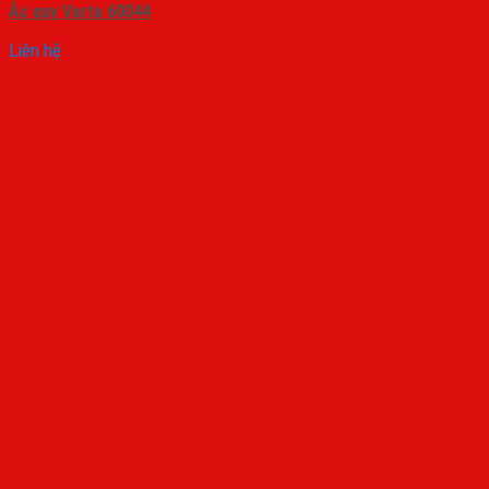
Ắc quy Varta 60044
Liên hệ