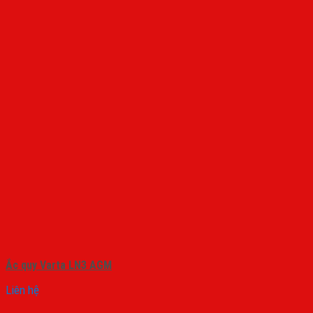
Ắc quy Varta LN3 AGM
Liên hệ