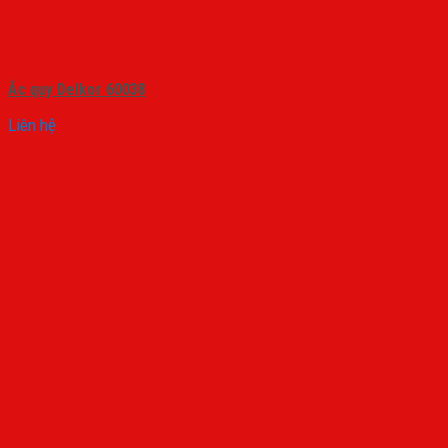
Ắc quy Delkor 60038
Liên hệ