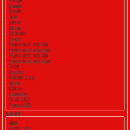
Attrage
Grandis
Grandis
Jolie
Lancer
Mirage
Outlander
Pajero
Pajero sport máy dầu
Pajero sport máy xăng
Pajero sport máy dầu
Pajero sport máy xăng
Triton
Xpander
Xpander Cross
Zinger
Xforce
Destinator
Triton 2021
Pajero 2022
NISSAN
Juke
Grand Livina