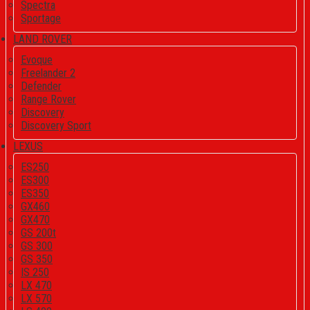
Spectra
Sportage
LAND ROVER
Evoque
Freelander 2
Defender
Range Rover
Discovery
Discovery Sport
LEXUS
ES250
ES300
ES350
GX460
GX470
GS 200t
GS 300
GS 350
IS 250
LX 470
LX 570