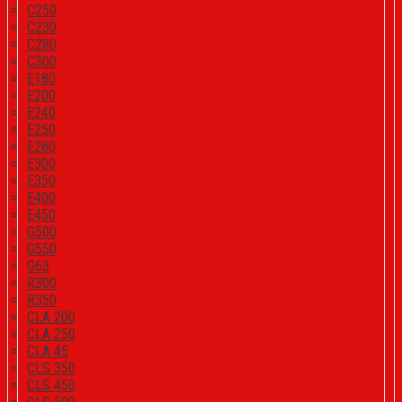
C250
C230
C280
C300
E180
E200
E240
E250
E280
E300
E350
E400
E450
G500
G550
G63
R300
R350
CLA 200
CLA 250
CLA 45
CLS 350
CLS 450