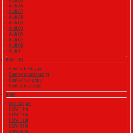
Audi A5
Audi A6
Audi A7
Audi A8
Audi Q2
Audi Q3
Audi Q5
Audi Q7
Audi Q8
Audi TT
BENTLEY
Bentley bentayga
Bentley continental gt
Bentley flying spur
Bentley mulsanne
BMW
Mini cooper
BMW 114i
BMW 116i
BMW 118i
BMW 318i
BMW 428i