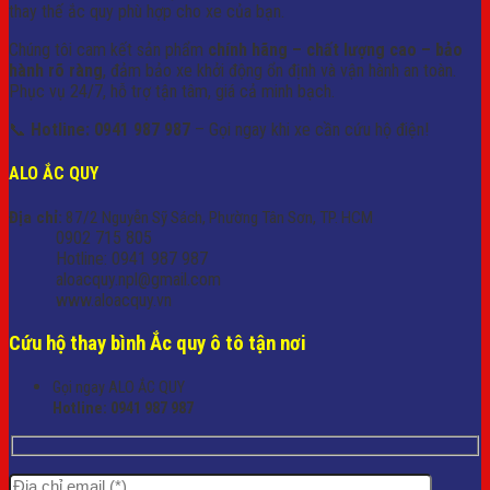
thay thế ắc quy phù hợp cho xe của bạn.
Chúng tôi cam kết sản phẩm
chính hãng – chất lượng cao – bảo
hành rõ ràng
, đảm bảo xe khởi động ổn định và vận hành an toàn.
Phục vụ 24/7, hỗ trợ tận tâm, giá cả minh bạch.
📞
Hotline: 0941 987 987
– Gọi ngay khi xe cần cứu hộ điện!
ALO ẮC QUY
Địa chỉ:
87/2 Nguyễn Sỹ Sách, Phường Tân Sơn, TP. HCM
0902 715 805
Hotline: 0941 987 987
aloacquy.npl@gmail.com
www.aloacquy.vn
Cứu hộ thay bình Ắc quy ô tô tận nơi
Gọi ngay ALO ẮC QUY
Hotline:
0941 987 987