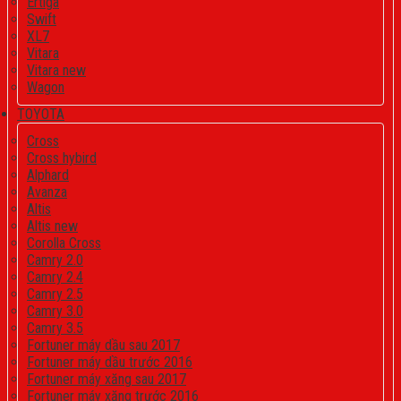
Ertiga
Swift
XL7
Vitara
Vitara new
Wagon
TOYOTA
Cross
Cross hybird
Alphard
Avanza
Altis
Altis new
Corolla Cross
Camry 2.0
Camry 2.4
Camry 2.5
Camry 3.0
Camry 3.5
Fortuner máy dầu sau 2017
Fortuner máy dầu trước 2016
Fortuner máy xăng sau 2017
Fortuner máy xăng trước 2016