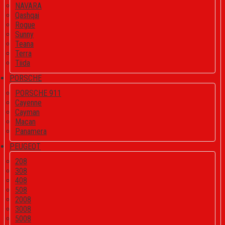
NAVARA
Qashqai
Rogue
Sunny
Teana
Terra
Tiida
PORSCHE
PORSCHE 911
Cayenne
Cayman
Macan
Panamera
PEUGEOT
208
308
408
508
2008
3008
5008