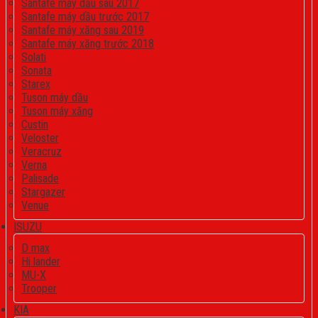
Santafe máy dầu sau 2017
Santafe máy dầu trước 2017
Santafe máy xăng sau 2019
Santafe máy xăng trước 2018
Solati
Sonata
Starex
Tuson máy dầu
Tuson máy xăng
Custin
Veloster
Veracruz
Verna
Palisade
Stargazer
Venue
ISUZU
D max
Hi lander
MU-X
Trooper
KIA