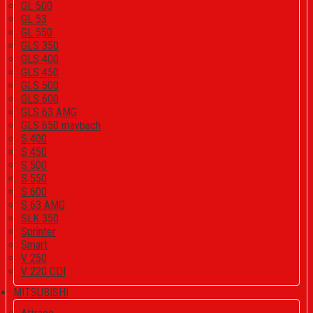
GL 500
GL 53
GL 550
GLS 350
GLS 400
GLS 450
GLS 500
GLS 600
GLS 63 AMG
GLS 650 maybach
S 400
S 450
S 500
S 550
S 600
S 63 AMG
SLK 350
Sprinter
Smart
V 250
V 220 CDI
MITSUBISHI