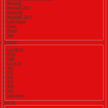
Innova AT
Innova AT 2017
Innova MT
Innova MT 2017
Land Cruiser
Prado
Previa
Vios
VINFAST
Lux SA 2.0
VF34
Fadil
Lux A 2.0
VF3
VF5
VF6
VF7
VF8
VF9
Limo Green
VOLVO