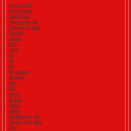
Carens 2021
sorento new
canival new
Carens máy dầu
Carens máy xăng
Carnival
Cerato
CD5
Forte
K3
K5
K7
K9 (Quoris)
Morning
Ray
Rio
Rondo
Sedona
Seltos
Soluto
Sorento máy dầu
Sorento máy xăng
Soul