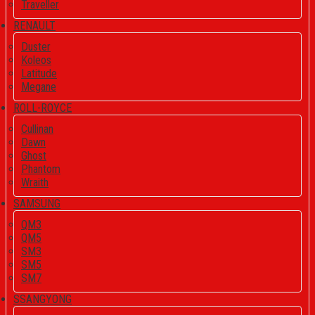
Traveller
RENAULT
Duster
Koleos
Latitude
Megane
ROLL-ROYCE
Cullinan
Dawn
Ghost
Phantom
Wraith
SAMSUNG
QM3
QM5
SM3
SM5
SM7
SSANGYONG