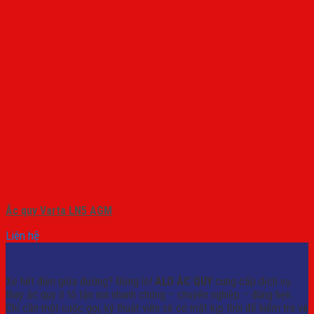
Ắc quy Varta LN5 AGM
Liên hệ
Xe hết điện giữa đường? Đừng lo!
ALO ẮC QUY
cung cấp dịch vụ
thay ắc quy ô tô tận nơi nhanh chóng – chuyên nghiệp – đúng hẹn.
Chỉ cần một cuộc gọi, kỹ thuật viên sẽ có mặt kịp thời để kiểm tra và