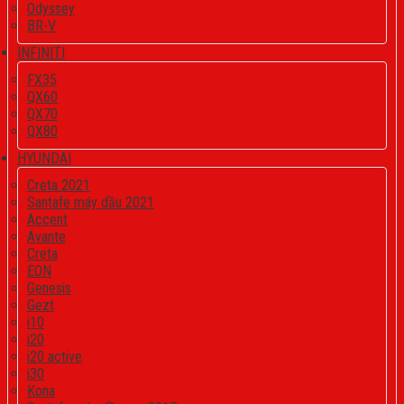
Odyssey
BR-V
INFINITI
FX35
QX60
QX70
QX80
HYUNDAI
Creta 2021
Santafe máy dầu 2021
Accent
Avante
Creta
EON
Genesis
Gezt
i10
i20
i20 active
i30
Kona