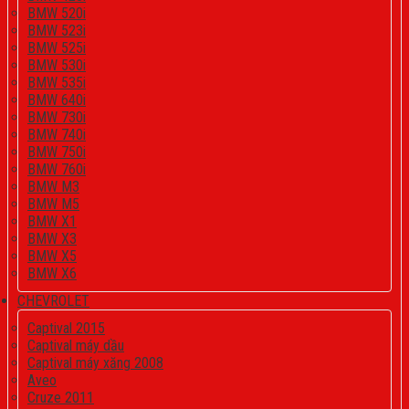
BMW 520i
BMW 523i
BMW 525i
BMW 530i
BMW 535i
BMW 640i
BMW 730i
BMW 740i
BMW 750i
BMW 760i
BMW M3
BMW M5
BMW X1
BMW X3
BMW X5
BMW X6
CHEVROLET
Captival 2015
Captival máy dầu
Captival máy xăng 2008
Aveo
Cruze 2011