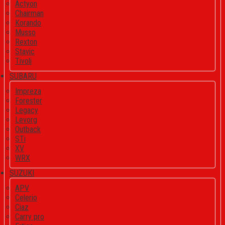
Actyon
Chairman
Korando
Musso
Rexton
Stavic
Tivoli
SUBARU
Impreza
Forester
Legacy
Levorg
Outback
STi
XV
WRX
SUZUKI
APV
Celerio
Ciaz
Carry pro