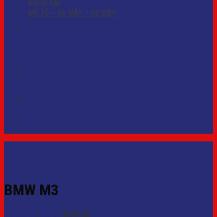
ĐỒNG NAI
MÔ TÔ – XE MÁY – XE ĐIỆN
PHỤ KIỆN Ô TÔ
DỊCH VỤ
CỨU HỘ ẮC QUY
TIN TỨC
Liên hệ
BMW M3
Trang chủ
/
BMW
/
BMW M3