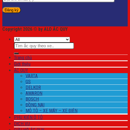
Copyright 2026 © by ALO ẮC QUY
Tìm
kiếm:
Trang chủ
Giới thiệu
ẮC QUY
VARTA
GS
DELKOR
AMARON
BOSCH
ĐỒNG NAI
MÔ TÔ – XE MÁY – XE ĐIỆN
PHỤ KIỆN Ô TÔ
DỊCH VỤ