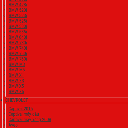
BMW 428i
BMW 520i
BMW 523i
BMW 525i
BMW 530i
BMW 535i
BMW 640i
BMW 730i
BMW 740i
BMW 750i
BMW 760i
BMW M3
BMW M5
BMW X1
BMW X3
BMW X5
BMW X6
CHEVROLET
Captival 2015
Captival máy dầu
Captival máy xăng 2008
Aveo