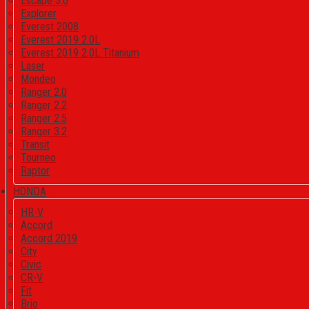
Escape 3.0
Explorer
Everest 2008
Everest 2019 2.0L
Everest 2019 2.0L Titanium
Laser
Mondeo
Ranger 2.0
Ranger 2.2
Ranger 2.5
Ranger 3.2
Transit
Tourneo
Raptor
HONDA
HR-V
Accord
Accord 2019
City
Civic
CR-V
Fit
Brio