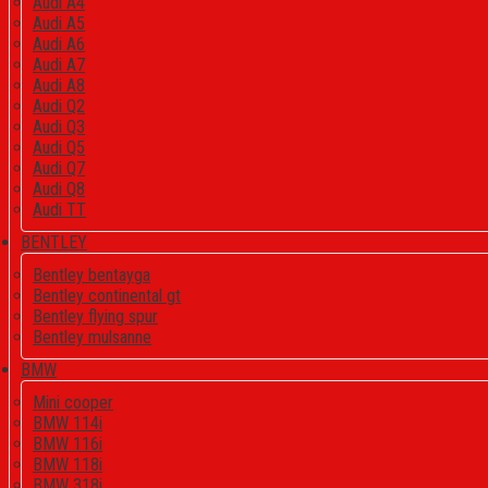
Audi A4
Audi A5
Audi A6
Audi A7
Audi A8
Audi Q2
Audi Q3
Audi Q5
Audi Q7
Audi Q8
Audi TT
BENTLEY
Bentley bentayga
Bentley continental gt
Bentley flying spur
Bentley mulsanne
BMW
Mini cooper
BMW 114i
BMW 116i
BMW 118i
BMW 318i