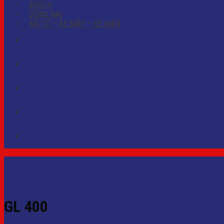
BOSCH
ĐỒNG NAI
MÔ TÔ – XE MÁY – XE ĐIỆN
PHỤ KIỆN Ô TÔ
DỊCH VỤ
CỨU HỘ ẮC QUY
TIN TỨC
Liên hệ
GL 400