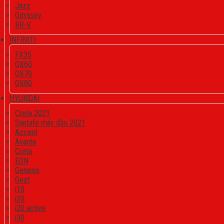
Jazz
Odyssey
BR-V
INFINITI
FX35
QX60
QX70
QX80
HYUNDAI
Creta 2021
Santafe máy dầu 2021
Accent
Avante
Creta
EON
Genesis
Gezt
i10
i20
i20 active
i30