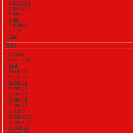
Cruze 2011
Cruze 2015
Orlando
Spark
Trailblazer
Vivant
Trax
FORD
Explorer
Exproler 2021
F150
Fiesta 1.0
Fiesta 1.5
Fiesta 1.6
Focus 1.5
Focus 1.6
Focus 1.8
Focus 2.0
Territory
Ecosport 1.0
Ecosport 1.5
Escape 2.3