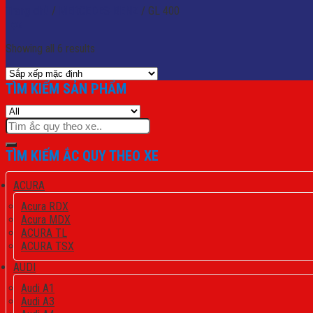
Trang chủ
/
MERCEDES-BENZ
/
GL 400
Lọc
Showing all 6 results
TÌM KIẾM SẢN PHẨM
Tìm
kiếm:
TÌM KIẾM ẮC QUY THEO XE
ACURA
Acura RDX
Acura MDX
ACURA TL
ACURA TSX
AUDI
Audi A1
Audi A3