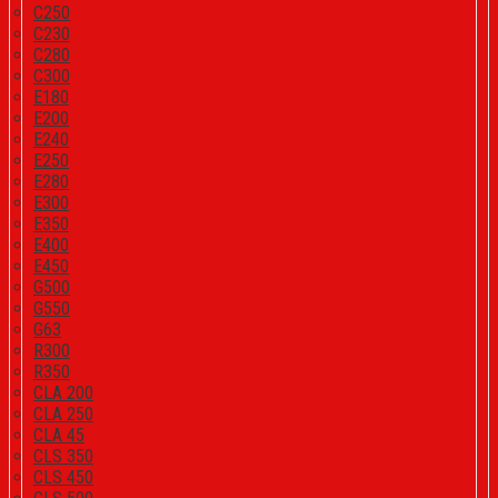
C250
C230
C280
C300
E180
E200
E240
E250
E280
E300
E350
E400
E450
G500
G550
G63
R300
R350
CLA 200
CLA 250
CLA 45
CLS 350
CLS 450