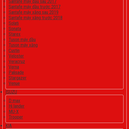
Santafe máy dầu sau 2017
Santafe máy dầu trước 2017
Santafe máy xăng sau 2019
Santafe máy xăng trước 2018
Solati
Sonata
Starex
Tuson máy dầu
Tuson máy xăng
Custin
Veloster
Veracruz
Verna
Palisade
Stargazer
Venue
ISUZU
D max
Hi lander
MU-X
Trooper
KIA