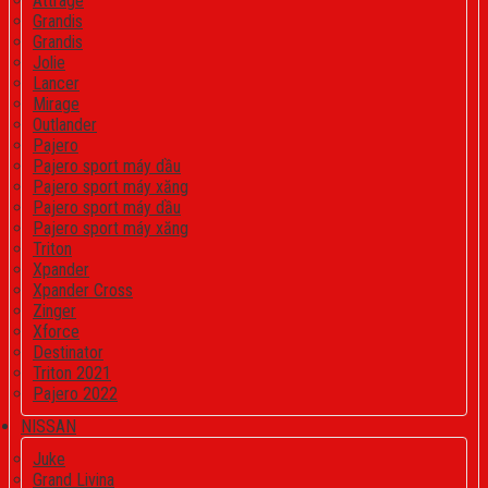
Attrage
Grandis
Grandis
Jolie
Lancer
Mirage
Outlander
Pajero
Pajero sport máy dầu
Pajero sport máy xăng
Pajero sport máy dầu
Pajero sport máy xăng
Triton
Xpander
Xpander Cross
Zinger
Xforce
Destinator
Triton 2021
Pajero 2022
NISSAN
Juke
Grand Livina