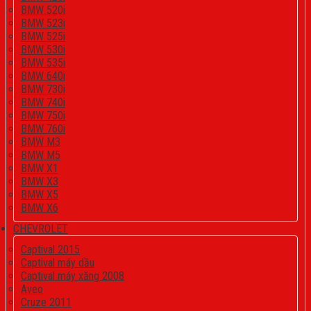
BMW 520i
BMW 523i
BMW 525i
BMW 530i
BMW 535i
BMW 640i
BMW 730i
BMW 740i
BMW 750i
BMW 760i
BMW M3
BMW M5
BMW X1
BMW X3
BMW X5
BMW X6
CHEVROLET
Captival 2015
Captival máy dầu
Captival máy xăng 2008
Aveo
Cruze 2011