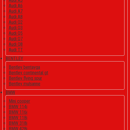
Audi A5
Audi A6
Audi A7
Audi A8
Audi Q2
Audi Q3
Audi Q5
Audi Q7
Audi Q8
Audi TT
BENTLEY
Bentley bentayga
Bentley continental gt
Bentley flying spur
Bentley mulsanne
BMW
Mini cooper
BMW 114i
BMW 116i
BMW 118i
BMW 318i
BMW 428i