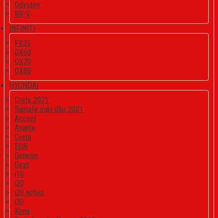
Odyssey
BR-V
INFINITI
FX35
QX60
QX70
QX80
HYUNDAI
Creta 2021
Santafe máy dầu 2021
Accent
Avante
Creta
EON
Genesis
Gezt
i10
i20
i20 active
i30
Kona