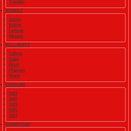
Traveller
RENAULT
Duster
Koleos
Latitude
Megane
ROLL-ROYCE
Cullinan
Dawn
Ghost
Phantom
Wraith
SAMSUNG
QM3
QM5
SM3
SM5
SM7
SSANGYONG