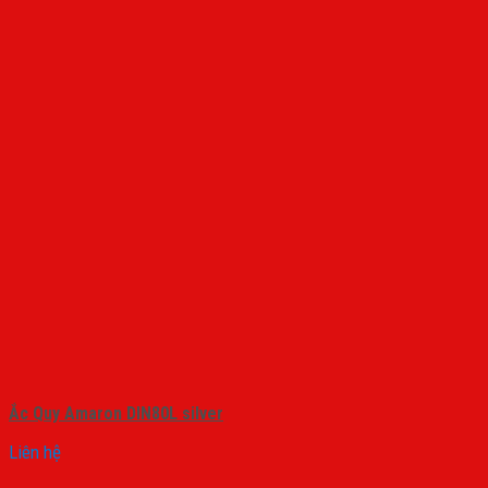
Ắc Quy Amaron DIN80L silver
Liên hệ