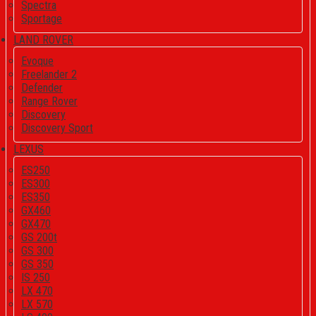
Spectra
Sportage
LAND ROVER
Evoque
Freelander 2
Defender
Range Rover
Discovery
Discovery Sport
LEXUS
ES250
ES300
ES350
GX460
GX470
GS 200t
GS 300
GS 350
IS 250
LX 470
LX 570