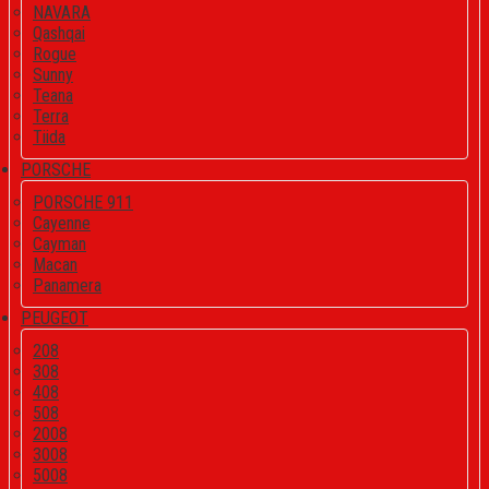
NAVARA
Qashqai
Rogue
Sunny
Teana
Terra
Tiida
PORSCHE
PORSCHE 911
Cayenne
Cayman
Macan
Panamera
PEUGEOT
208
308
408
508
2008
3008
5008