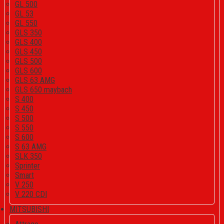
GL 500
GL 53
GL 550
GLS 350
GLS 400
GLS 450
GLS 500
GLS 600
GLS 63 AMG
GLS 650 maybach
S 400
S 450
S 500
S 550
S 600
S 63 AMG
SLK 350
Sprinter
Smart
V 250
V 220 CDI
MITSUBISHI