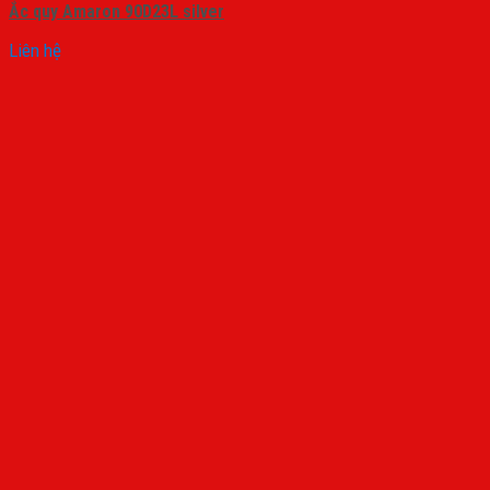
Ắc quy Amaron 90D23L silver
Liên hệ