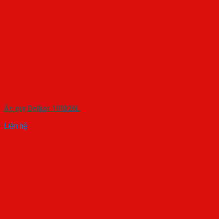
Ắc quy Delkor 100D26L
Liên hệ