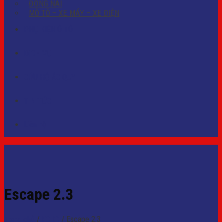
ĐỒNG NAI
MÔ TÔ – XE MÁY – XE ĐIỆN
PHỤ KIỆN Ô TÔ
DỊCH VỤ
CỨU HỘ ẮC QUY
TIN TỨC
Liên hệ
Escape 2.3
Trang chủ
/
FORD
/
Escape 2.3