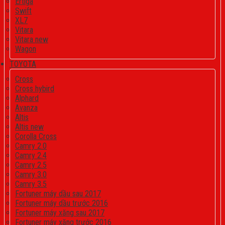
Ertiga
Swift
XL7
Vitara
Vitara new
Wagon
TOYOTA
Cross
Cross hybird
Alphard
Avanza
Altis
Altis new
Corolla Cross
Camry 2.0
Camry 2.4
Camry 2.5
Camry 3.0
Camry 3.5
Fortuner máy dầu sau 2017
Fortuner máy dầu trước 2016
Fortuner máy xăng sau 2017
Fortuner máy xăng trước 2016