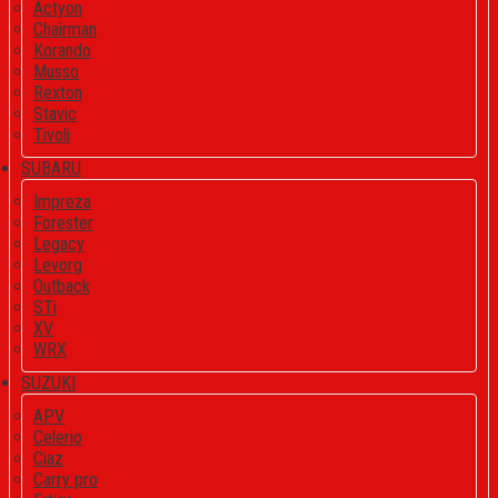
Actyon
Chairman
Korando
Musso
Rexton
Stavic
Tivoli
SUBARU
Impreza
Forester
Legacy
Levorg
Outback
STi
XV
WRX
SUZUKI
APV
Celerio
Ciaz
Carry pro