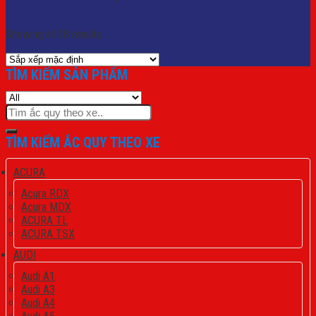
Lọc
Showing all 18 results
TÌM KIẾM SẢN PHẨM
Tìm
kiếm:
TÌM KIẾM ẮC QUY THEO XE
ACURA
Acura RDX
Acura MDX
ACURA TL
ACURA TSX
AUDI
Audi A1
Audi A3
Audi A4