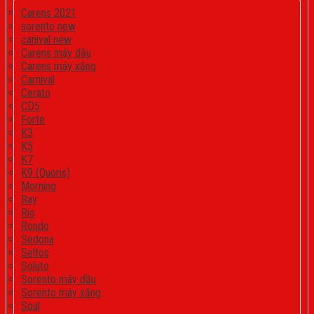
Carens 2021
sorento new
canival new
Carens máy dầu
Carens máy xăng
Carnival
Cerato
CD5
Forte
K3
K5
K7
K9 (Quoris)
Morning
Ray
Rio
Rondo
Sedona
Seltos
Soluto
Sorento máy dầu
Sorento máy xăng
Soul