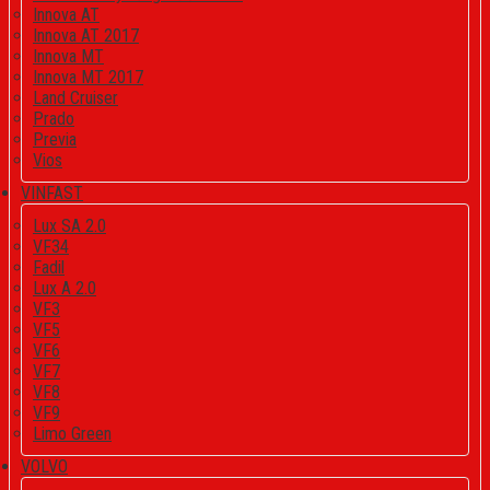
Innova AT
Innova AT 2017
Innova MT
Innova MT 2017
Land Cruiser
Prado
Previa
Vios
VINFAST
Lux SA 2.0
VF34
Fadil
Lux A 2.0
VF3
VF5
VF6
VF7
VF8
VF9
Limo Green
VOLVO