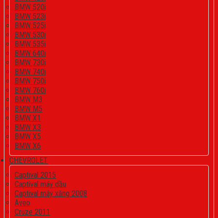
BMW 520i
BMW 523i
BMW 525i
BMW 530i
BMW 535i
BMW 640i
BMW 730i
BMW 740i
BMW 750i
BMW 760i
BMW M3
BMW M5
BMW X1
BMW X3
BMW X5
BMW X6
CHEVROLET
Captival 2015
Captival máy dầu
Captival máy xăng 2008
Aveo
Cruze 2011