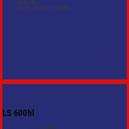
ĐỒNG NAI
MÔ TÔ – XE MÁY – XE ĐIỆN
PHỤ KIỆN Ô TÔ
DỊCH VỤ
CỨU HỘ ẮC QUY
TIN TỨC
Liên hệ
LS 600hl
Trang chủ
/
LEXUS
/
LS 600hl