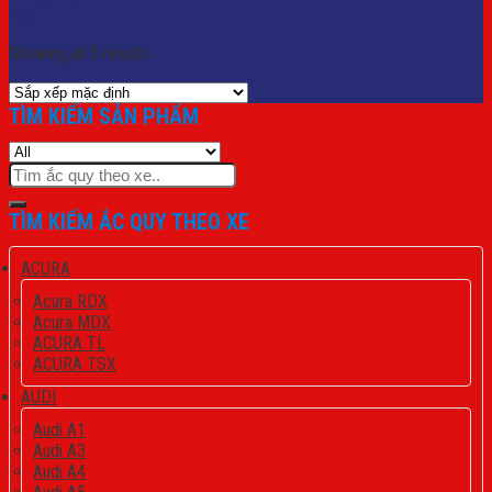
Lọc
Showing all 5 results
TÌM KIẾM SẢN PHẨM
Tìm
kiếm:
TÌM KIẾM ẮC QUY THEO XE
ACURA
Acura RDX
Acura MDX
ACURA TL
ACURA TSX
AUDI
Audi A1
Audi A3
Audi A4