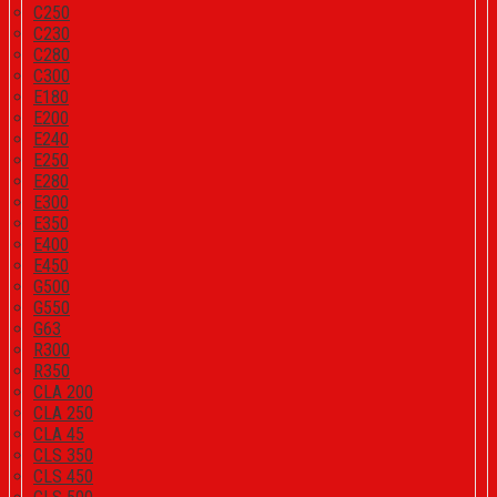
C250
C230
C280
C300
E180
E200
E240
E250
E280
E300
E350
E400
E450
G500
G550
G63
R300
R350
CLA 200
CLA 250
CLA 45
CLS 350
CLS 450