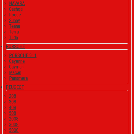
NAVARA
Qashqai
Rogue
Sunny
Teana
Terra
Tiida
PORSCHE
PORSCHE 911
Cayenne
Cayman
Macan
Panamera
PEUGEOT
208
308
408
508
2008
3008
5008