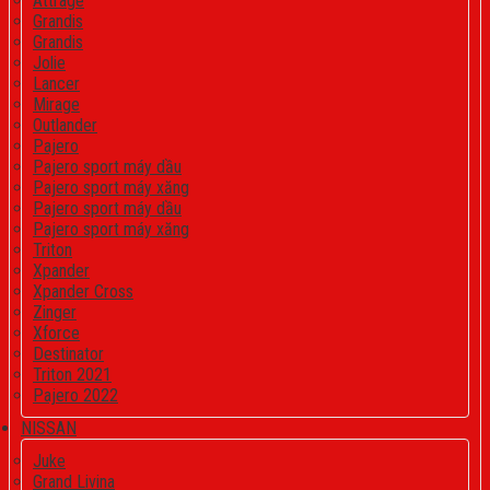
Attrage
Grandis
Grandis
Jolie
Lancer
Mirage
Outlander
Pajero
Pajero sport máy dầu
Pajero sport máy xăng
Pajero sport máy dầu
Pajero sport máy xăng
Triton
Xpander
Xpander Cross
Zinger
Xforce
Destinator
Triton 2021
Pajero 2022
NISSAN
Juke
Grand Livina