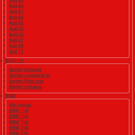
Audi A5
Audi A6
Audi A7
Audi A8
Audi Q2
Audi Q3
Audi Q5
Audi Q7
Audi Q8
Audi TT
BENTLEY
Bentley bentayga
Bentley continental gt
Bentley flying spur
Bentley mulsanne
BMW
Mini cooper
BMW 114i
BMW 116i
BMW 118i
BMW 318i
BMW 428i