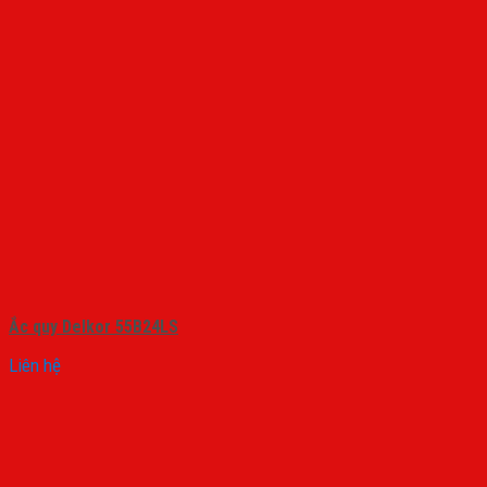
Ắc quy Delkor 55B24LS
Liên hệ