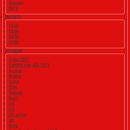
Odyssey
BR-V
INFINITI
FX35
QX60
QX70
QX80
HYUNDAI
Creta 2021
Santafe máy dầu 2021
Accent
Avante
Creta
EON
Genesis
Gezt
i10
i20
i20 active
i30
Kona