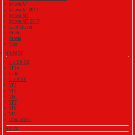
Innova AT
Innova AT 2017
Innova MT
Innova MT 2017
Land Cruiser
Prado
Previa
Vios
VINFAST
Lux SA 2.0
VF34
Fadil
Lux A 2.0
VF3
VF5
VF6
VF7
VF8
VF9
Limo Green
VOLVO