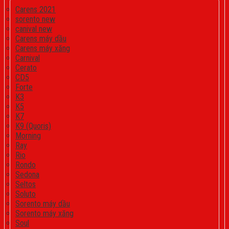
Carens 2021
sorento new
canival new
Carens máy dầu
Carens máy xăng
Carnival
Cerato
CD5
Forte
K3
K5
K7
K9 (Quoris)
Morning
Ray
Rio
Rondo
Sedona
Seltos
Soluto
Sorento máy dầu
Sorento máy xăng
Soul