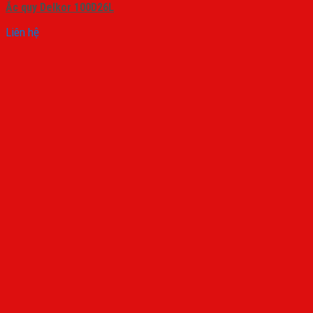
Ắc quy Delkor 100D26L
Liên hệ