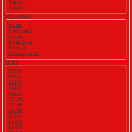
Spectra
Sportage
LAND ROVER
Evoque
Freelander 2
Defender
Range Rover
Discovery
Discovery Sport
LEXUS
ES250
ES300
ES350
GX460
GX470
GS 200t
GS 300
GS 350
IS 250
LX 470
LX 570