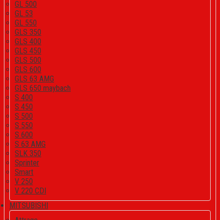
GL 500
GL 53
GL 550
GLS 350
GLS 400
GLS 450
GLS 500
GLS 600
GLS 63 AMG
GLS 650 maybach
S 400
S 450
S 500
S 550
S 600
S 63 AMG
SLK 350
Sprinter
Smart
V 250
V 220 CDI
MITSUBISHI