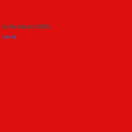
Ắc Quy Amaron 115D31L
Liên hệ