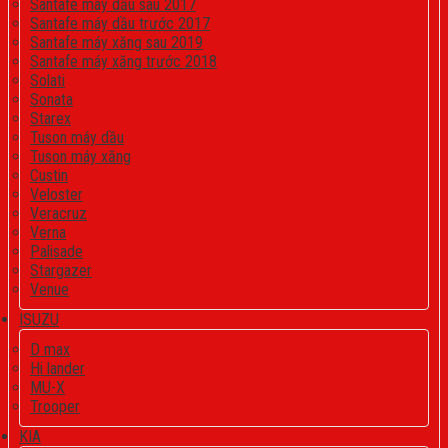
Santafe máy dầu sau 2017
Santafe máy dầu trước 2017
Santafe máy xăng sau 2019
Santafe máy xăng trước 2018
Solati
Sonata
Starex
Tuson máy dầu
Tuson máy xăng
Custin
Veloster
Veracruz
Verna
Palisade
Stargazer
Venue
ISUZU
D max
Hi lander
MU-X
Trooper
KIA