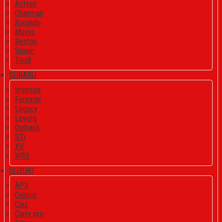
Actyon
Chairman
Korando
Musso
Rexton
Stavic
Tivoli
SUBARU
Impreza
Forester
Legacy
Levorg
Outback
STi
XV
WRX
SUZUKI
APV
Celerio
Ciaz
Carry pro