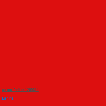
Ắc quy Delkor 120D31L
Liên hệ