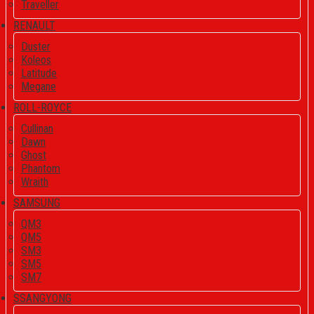
Traveller
RENAULT
Duster
Koleos
Latitude
Megane
ROLL-ROYCE
Cullinan
Dawn
Ghost
Phantom
Wraith
SAMSUNG
QM3
QM5
SM3
SM5
SM7
SSANGYONG