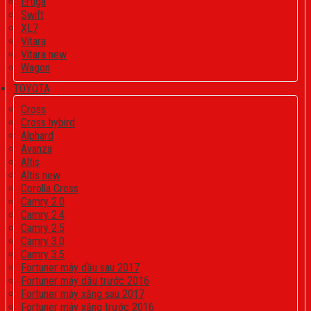
Ertiga
Swift
XL7
Vitara
Vitara new
Wagon
TOYOTA
Cross
Cross hybird
Alphard
Avanza
Altis
Altis new
Corolla Cross
Camry 2.0
Camry 2.4
Camry 2.5
Camry 3.0
Camry 3.5
Fortuner máy dầu sau 2017
Fortuner máy dầu trước 2016
Fortuner máy xăng sau 2017
Fortuner máy xăng trước 2016