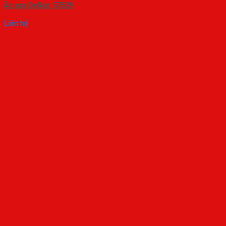
Ắc quy Delkor 57539
Liên hệ