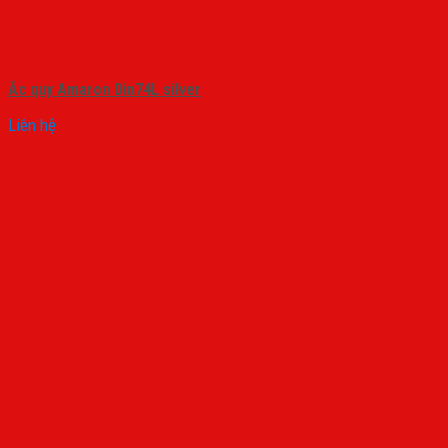
Ắc quy Amaron Din74L silver
Liên hệ