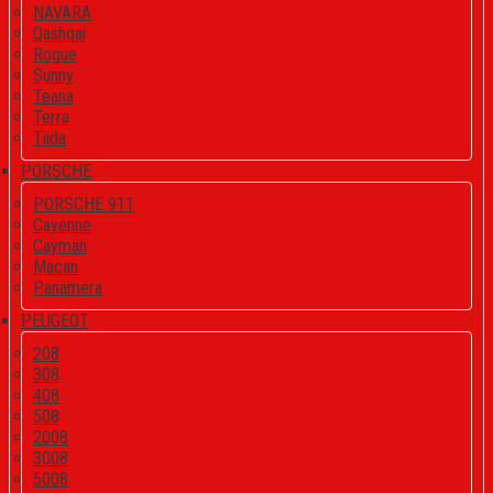
NAVARA
Qashqai
Rogue
Sunny
Teana
Terra
Tiida
PORSCHE
PORSCHE 911
Cayenne
Cayman
Macan
Panamera
PEUGEOT
208
308
408
508
2008
3008
5008