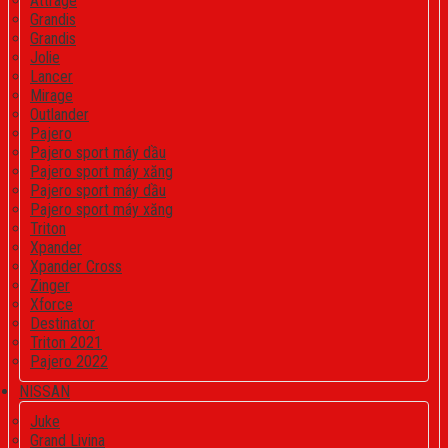
Attrage
Grandis
Grandis
Jolie
Lancer
Mirage
Outlander
Pajero
Pajero sport máy dầu
Pajero sport máy xăng
Pajero sport máy dầu
Pajero sport máy xăng
Triton
Xpander
Xpander Cross
Zinger
Xforce
Destinator
Triton 2021
Pajero 2022
NISSAN
Juke
Grand Livina