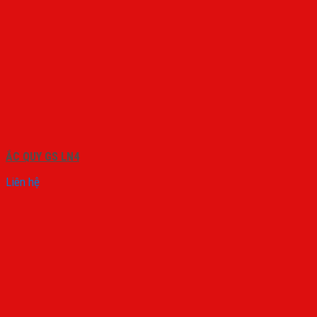
ẮC QUY GS LN4
Liên hệ