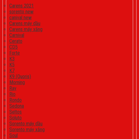
Carens 2021
sorento new
canival new
Carens máy dầu
Carens máy xăng
Carnival
Cerato
CD5
Forte
K3
K5
K7
K9 (Quoris)
Morning
Ray
Rio
Rondo
Sedona
Seltos
Soluto
Sorento máy dầu
Sorento máy xăng
Soul