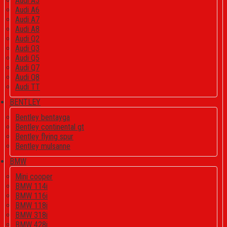
Audi A5
Audi A6
Audi A7
Audi A8
Audi Q2
Audi Q3
Audi Q5
Audi Q7
Audi Q8
Audi TT
BENTLEY
Bentley bentayga
Bentley continental gt
Bentley flying spur
Bentley mulsanne
BMW
Mini cooper
BMW 114i
BMW 116i
BMW 118i
BMW 318i
BMW 428i