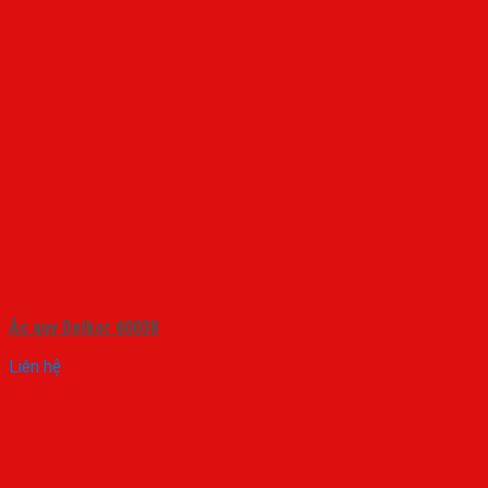
Ắc quy Delkor 60038
Liên hệ