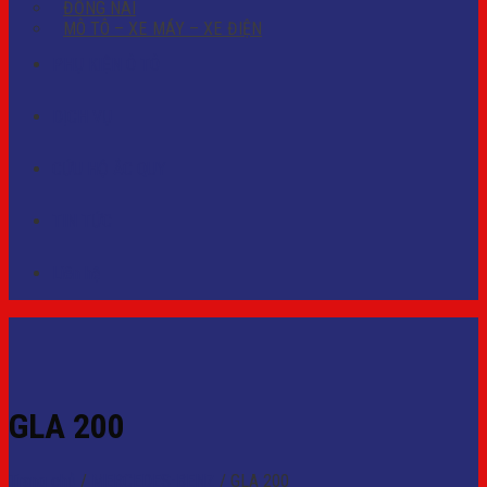
ĐỒNG NAI
MÔ TÔ – XE MÁY – XE ĐIỆN
PHỤ KIỆN Ô TÔ
DỊCH VỤ
CỨU HỘ ẮC QUY
TIN TỨC
Liên hệ
GLA 200
Trang chủ
/
MERCEDES-BENZ
/
GLA 200