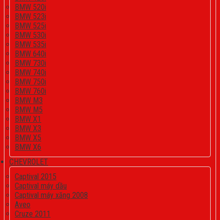
BMW 520i
BMW 523i
BMW 525i
BMW 530i
BMW 535i
BMW 640i
BMW 730i
BMW 740i
BMW 750i
BMW 760i
BMW M3
BMW M5
BMW X1
BMW X3
BMW X5
BMW X6
CHEVROLET
Captival 2015
Captival máy dầu
Captival máy xăng 2008
Aveo
Cruze 2011