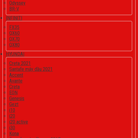
Odyssey
BR-V
INFINITI
FX35
QX60
QX70
QX80
HYUNDAI
Creta 2021
Santafe máy dầu 2021
Accent
Avante
Creta
EON
Genesis
Gezt
i10
i20
i20 active
i30
Kona