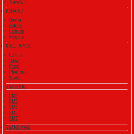
Traveller
RENAULT
Duster
Koleos
Latitude
Megane
ROLL-ROYCE
Cullinan
Dawn
Ghost
Phantom
Wraith
SAMSUNG
QM3
QM5
SM3
SM5
SM7
SSANGYONG