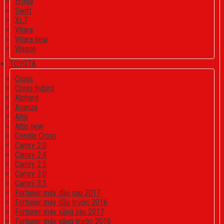
Ertiga
Swift
XL7
Vitara
Vitara new
Wagon
TOYOTA
Cross
Cross hybird
Alphard
Avanza
Altis
Altis new
Corolla Cross
Camry 2.0
Camry 2.4
Camry 2.5
Camry 3.0
Camry 3.5
Fortuner máy dầu sau 2017
Fortuner máy dầu trước 2016
Fortuner máy xăng sau 2017
Fortuner máy xăng trước 2016