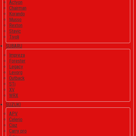
Actyon
Chairman
Korando
Musso
Rexton
Stavic
Tivoli
SUBARU
Impreza
Forester
Legacy
Levorg
Outback
STi
XV
WRX
SUZUKI
APV
Celerio
Ciaz
Carry pro