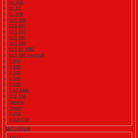
GL 500
GL 53
GL 550
GLS 350
GLS 400
GLS 450
GLS 500
GLS 600
GLS 63 AMG
GLS 650 maybach
S 400
S 450
S 500
S 550
S 600
S 63 AMG
SLK 350
Sprinter
Smart
V 250
V 220 CDI
MITSUBISHI