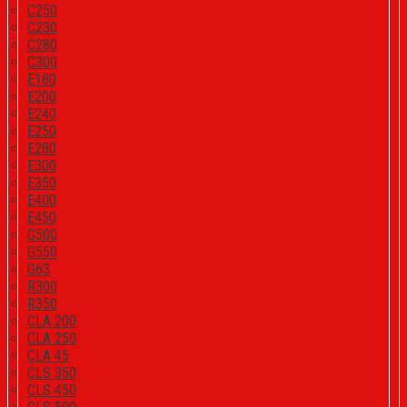
C250
C230
C280
C300
E180
E200
E240
E250
E280
E300
E350
E400
E450
G500
G550
G63
R300
R350
CLA 200
CLA 250
CLA 45
CLS 350
CLS 450