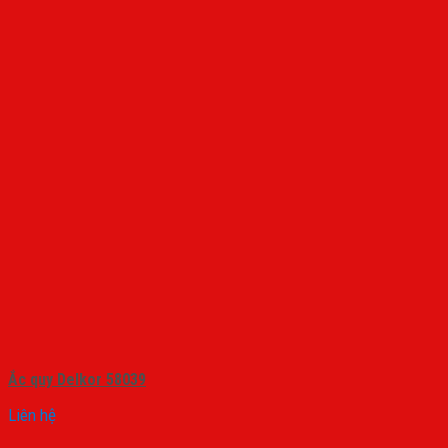
Ắc quy Delkor 58039
Liên hệ