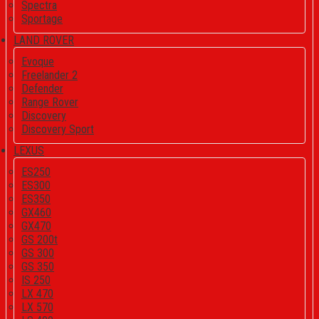
Spectra
Sportage
LAND ROVER
Evoque
Freelander 2
Defender
Range Rover
Discovery
Discovery Sport
LEXUS
ES250
ES300
ES350
GX460
GX470
GS 200t
GS 300
GS 350
IS 250
LX 470
LX 570