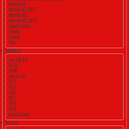
Innova AT
Innova AT 2017
Innova MT
Innova MT 2017
Land Cruiser
Prado
Previa
Vios
VINFAST
Lux SA 2.0
VF34
Fadil
Lux A 2.0
VF3
VF5
VF6
VF7
VF8
VF9
Limo Green
VOLVO