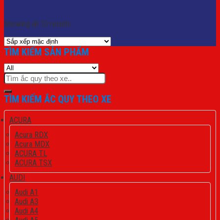
Lọc
Showing all 10 results
TÌM KIẾM SẢN PHẨM
Tìm
kiếm:
TÌM KIẾM ẮC QUY THEO XE
ACURA
Acura RDX
Acura MDX
ACURA TL
ACURA TSX
AUDI
Audi A1
Audi A3
Audi A4