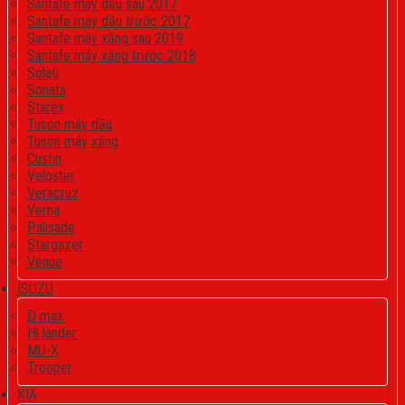
Santafe máy dầu sau 2017
Santafe máy dầu trước 2017
Santafe máy xăng sau 2019
Santafe máy xăng trước 2018
Solati
Sonata
Starex
Tuson máy dầu
Tuson máy xăng
Custin
Veloster
Veracruz
Verna
Palisade
Stargazer
Venue
ISUZU
D max
Hi lander
MU-X
Trooper
KIA