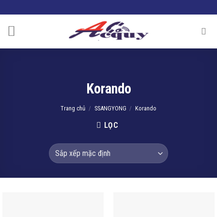
Skip
to
content
Korando
Trang chủ
/
SSANGYONG
/
Korando
LỌC