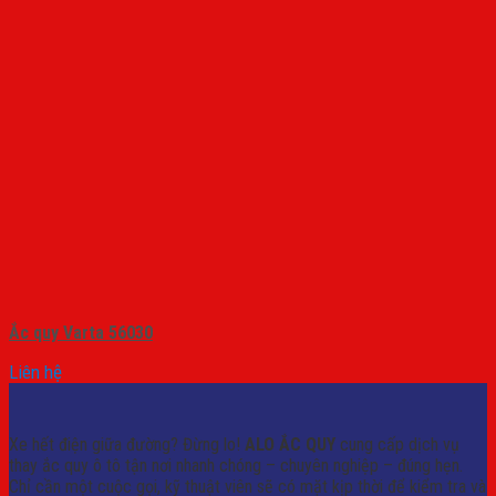
Ắc quy Varta 56030
Liên hệ
Xe hết điện giữa đường? Đừng lo!
ALO ẮC QUY
cung cấp dịch vụ
thay ắc quy ô tô tận nơi nhanh chóng – chuyên nghiệp – đúng hẹn.
Chỉ cần một cuộc gọi, kỹ thuật viên sẽ có mặt kịp thời để kiểm tra và