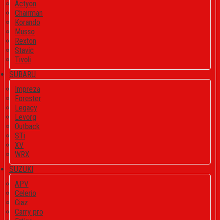
Actyon
Chairman
Korando
Musso
Rexton
Stavic
Tivoli
SUBARU
Impreza
Forester
Legacy
Levorg
Outback
STi
XV
WRX
SUZUKI
APV
Celerio
Ciaz
Carry pro