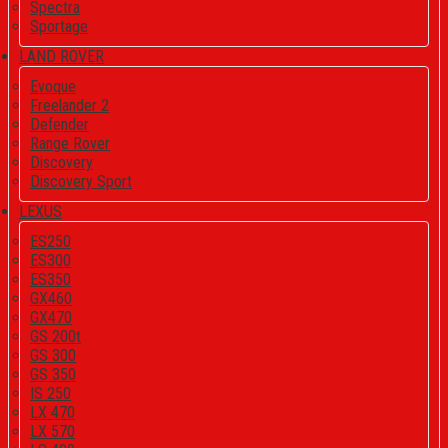
Spectra
Sportage
LAND ROVER
Evoque
Freelander 2
Defender
Range Rover
Discovery
Discovery Sport
LEXUS
ES250
ES300
ES350
GX460
GX470
GS 200t
GS 300
GS 350
IS 250
LX 470
LX 570