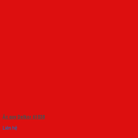
Ắc quy Delkor 61038
Liên hệ