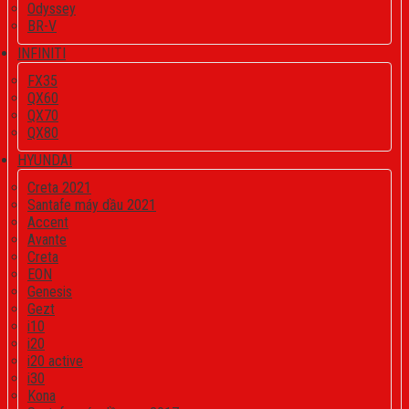
Odyssey
BR-V
INFINITI
FX35
QX60
QX70
QX80
HYUNDAI
Creta 2021
Santafe máy dầu 2021
Accent
Avante
Creta
EON
Genesis
Gezt
i10
i20
i20 active
i30
Kona