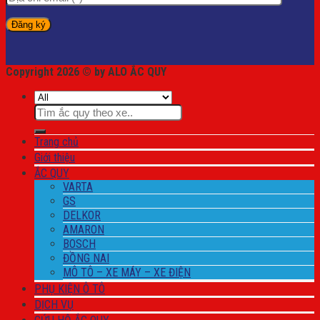
Copyright 2026 © by ALO ẮC QUY
Tìm
kiếm:
Trang chủ
Giới thiệu
ẮC QUY
VARTA
GS
DELKOR
AMARON
BOSCH
ĐỒNG NAI
MÔ TÔ – XE MÁY – XE ĐIỆN
PHỤ KIỆN Ô TÔ
DỊCH VỤ