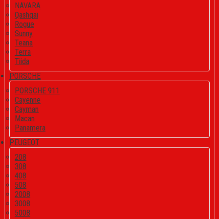
NAVARA
Qashqai
Rogue
Sunny
Teana
Terra
Tiida
PORSCHE
PORSCHE 911
Cayenne
Cayman
Macan
Panamera
PEUGEOT
208
308
408
508
2008
3008
5008