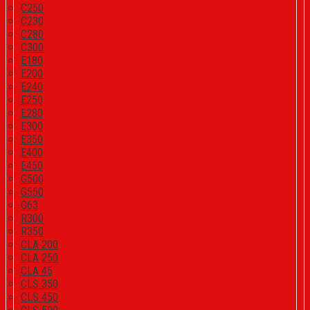
C250
C230
C280
C300
E180
E200
E240
E250
E280
E300
E350
E400
E450
G500
G550
G63
R300
R350
CLA 200
CLA 250
CLA 45
CLS 350
CLS 450