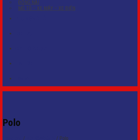
ĐỒNG NAI
MÔ TÔ – XE MÁY – XE ĐIỆN
PHỤ KIỆN Ô TÔ
DỊCH VỤ
CỨU HỘ ẮC QUY
TIN TỨC
Liên hệ
Polo
Trang chủ
/
VOLKSWAGEN
/
Polo