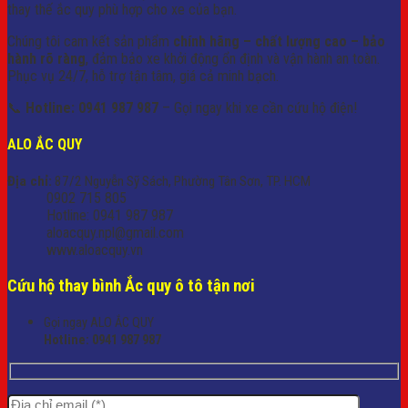
thay thế ắc quy phù hợp cho xe của bạn.
Chúng tôi cam kết sản phẩm
chính hãng – chất lượng cao – bảo
hành rõ ràng
, đảm bảo xe khởi động ổn định và vận hành an toàn.
Phục vụ 24/7, hỗ trợ tận tâm, giá cả minh bạch.
📞
Hotline: 0941 987 987
– Gọi ngay khi xe cần cứu hộ điện!
ALO ẮC QUY
Địa chỉ:
87/2 Nguyễn Sỹ Sách, Phường Tân Sơn, TP. HCM
0902 715 805
Hotline: 0941 987 987
aloacquy.npl@gmail.com
www.aloacquy.vn
Cứu hộ thay bình Ắc quy ô tô tận nơi
Gọi ngay ALO ẮC QUY
Hotline:
0941 987 987