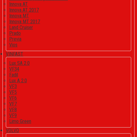
Innova AT
Innova AT 2017
Innova MT
Innova MT 2017
Land Cruiser
Prado
Previa
Vios
VINFAST
Lux SA 2.0
VF34
Fadil
Lux A 2.0
VF3
VF5
VF6
VF7
VF8
VF9
Limo Green
VOLVO