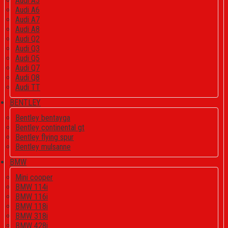
Audi A5
Audi A6
Audi A7
Audi A8
Audi Q2
Audi Q3
Audi Q5
Audi Q7
Audi Q8
Audi TT
BENTLEY
Bentley bentayga
Bentley continental gt
Bentley flying spur
Bentley mulsanne
BMW
Mini cooper
BMW 114i
BMW 116i
BMW 118i
BMW 318i
BMW 428i