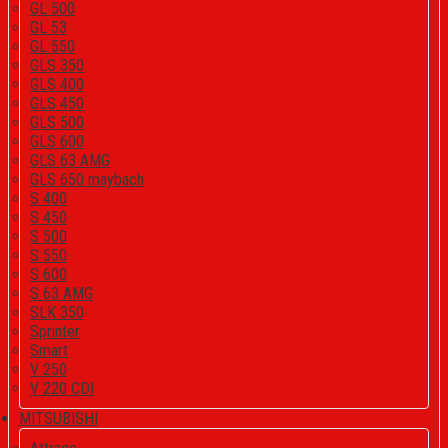
GL 500
GL 53
GL 550
GLS 350
GLS 400
GLS 450
GLS 500
GLS 600
GLS 63 AMG
GLS 650 maybach
S 400
S 450
S 500
S 550
S 600
S 63 AMG
SLK 350
Sprinter
Smart
V 250
V 220 CDI
MITSUBISHI