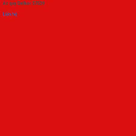
Ắc quy Delkor 57539
Liên hệ