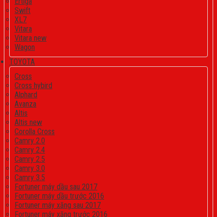
Ertiga
Swift
XL7
Vitara
Vitara new
Wagon
TOYOTA
Cross
Cross hybird
Alphard
Avanza
Altis
Altis new
Corolla Cross
Camry 2.0
Camry 2.4
Camry 2.5
Camry 3.0
Camry 3.5
Fortuner máy dầu sau 2017
Fortuner máy dầu trước 2016
Fortuner máy xăng sau 2017
Fortuner máy xăng trước 2016