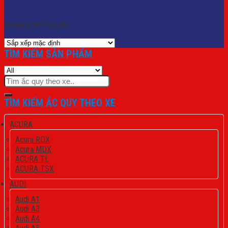
Lọc
Showing all 4 results
TÌM KIẾM SẢN PHẨM
Tìm
kiếm:
TÌM KIẾM ẮC QUY THEO XE
ACURA
Acura RDX
Acura MDX
ACURA TL
ACURA TSX
AUDI
Audi A1
Audi A3
Audi A4