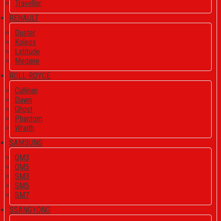
Traveller
RENAULT
Duster
Koleos
Latitude
Megane
ROLL-ROYCE
Cullinan
Dawn
Ghost
Phantom
Wraith
SAMSUNG
QM3
QM5
SM3
SM5
SM7
SSANGYONG