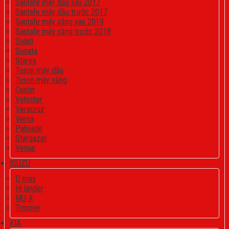
Santafe máy dầu sau 2017
Santafe máy dầu trước 2017
Santafe máy xăng sau 2019
Santafe máy xăng trước 2018
Solati
Sonata
Starex
Tuson máy dầu
Tuson máy xăng
Custin
Veloster
Veracruz
Verna
Palisade
Stargazer
Venue
ISUZU
D max
Hi lander
MU-X
Trooper
KIA