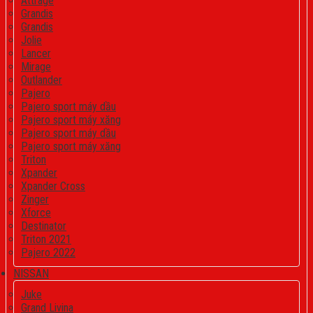
Attrage
Grandis
Grandis
Jolie
Lancer
Mirage
Outlander
Pajero
Pajero sport máy dầu
Pajero sport máy xăng
Pajero sport máy dầu
Pajero sport máy xăng
Triton
Xpander
Xpander Cross
Zinger
Xforce
Destinator
Triton 2021
Pajero 2022
NISSAN
Juke
Grand Livina