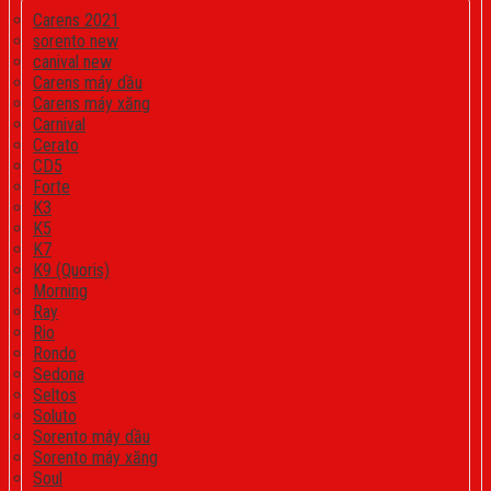
Carens 2021
sorento new
canival new
Carens máy dầu
Carens máy xăng
Carnival
Cerato
CD5
Forte
K3
K5
K7
K9 (Quoris)
Morning
Ray
Rio
Rondo
Sedona
Seltos
Soluto
Sorento máy dầu
Sorento máy xăng
Soul