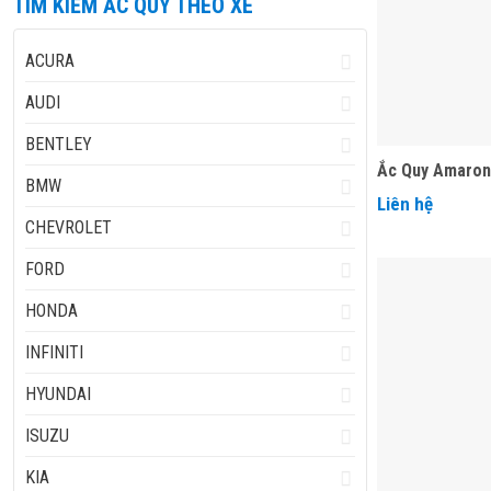
TÌM KIẾM ẮC QUY THEO XE
ACURA
AUDI
BENTLEY
Ắc Quy Amaron
BMW
Liên hệ
CHEVROLET
FORD
HONDA
INFINITI
HYUNDAI
ISUZU
KIA