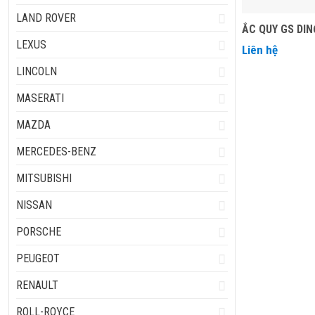
LAND ROVER
ẮC QUY GS DIN
LEXUS
Liên hệ
LINCOLN
MASERATI
MAZDA
MERCEDES-BENZ
MITSUBISHI
NISSAN
PORSCHE
PEUGEOT
RENAULT
ROLL-ROYCE