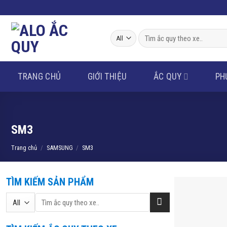
Skip
to
content
Tìm
kiếm:
TRANG CHỦ
GIỚI THIỆU
ẮC QUY
PH
SM3
Trang chủ
/
SAMSUNG
/
SM3
TÌM KIẾM SẢN PHẨM
Tìm
kiếm: