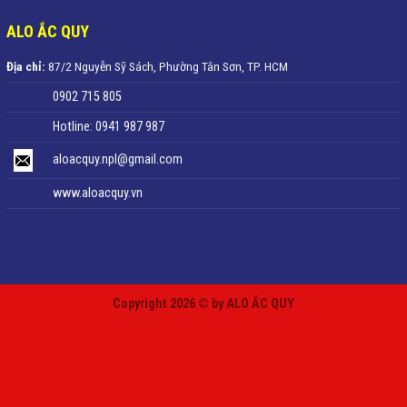
ALO ẮC QUY
Địa chỉ:
87/2 Nguyễn Sỹ Sách, Phường Tân Sơn, TP. HCM
0902 715 805
Hotline: 0941 987 987
aloacquy.npl@gmail.com
www.aloacquy.vn
Copyright 2026 © by ALO ẮC QUY