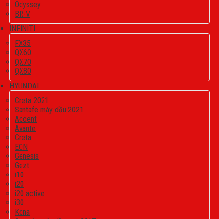
Odyssey
BR-V
INFINITI
FX35
QX60
QX70
QX80
HYUNDAI
Creta 2021
Santafe máy dầu 2021
Accent
Avante
Creta
EON
Genesis
Gezt
i10
i20
i20 active
i30
Kona