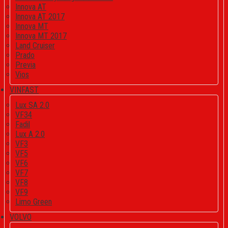
Innova AT
Innova AT 2017
Innova MT
Innova MT 2017
Land Cruiser
Prado
Previa
Vios
VINFAST
Lux SA 2.0
VF34
Fadil
Lux A 2.0
VF3
VF5
VF6
VF7
VF8
VF9
Limo Green
VOLVO