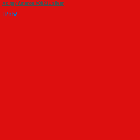
Ắc quy Amaron 90D23L silver
Liên hệ