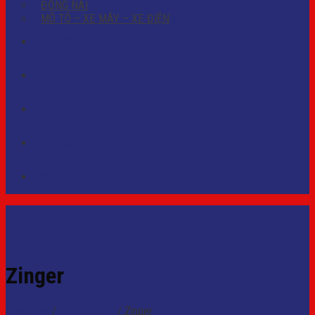
ĐỒNG NAI
MÔ TÔ – XE MÁY – XE ĐIỆN
PHỤ KIỆN Ô TÔ
DỊCH VỤ
CỨU HỘ ẮC QUY
TIN TỨC
Liên hệ
Zinger
Trang chủ
/
MITSUBISHI
/
Zinger