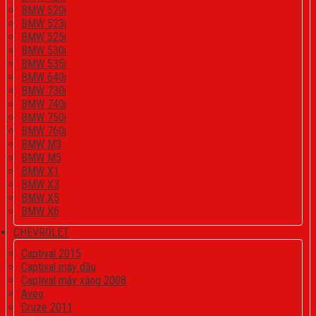
BMW 520i
BMW 523i
BMW 525i
BMW 530i
BMW 535i
BMW 640i
BMW 730i
BMW 740i
BMW 750i
BMW 760i
BMW M3
BMW M5
BMW X1
BMW X3
BMW X5
BMW X6
CHEVROLET
Captival 2015
Captival máy dầu
Captival máy xăng 2008
Aveo
Cruze 2011