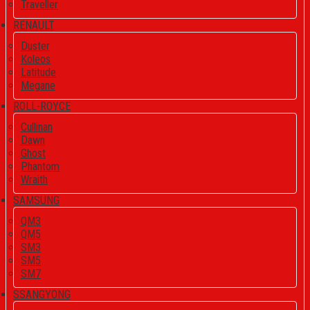
Traveller
RENAULT
Duster
Koleos
Latitude
Megane
ROLL-ROYCE
Cullinan
Dawn
Ghost
Phantom
Wraith
SAMSUNG
QM3
QM5
SM3
SM5
SM7
SSANGYONG