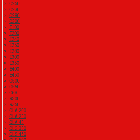
C250
C230
C280
C300
E180
E200
E240
E250
E280
E300
E350
E400
E450
G500
G550
G63
R300
R350
CLA 200
CLA 250
CLA 45
CLS 350
CLS 450