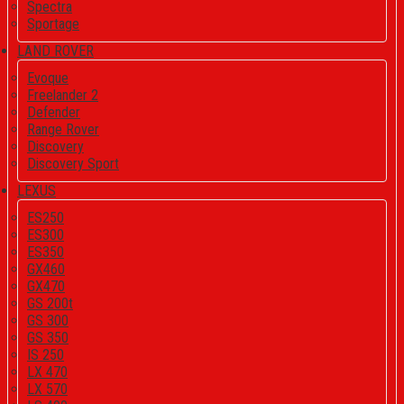
Spectra
Sportage
LAND ROVER
Evoque
Freelander 2
Defender
Range Rover
Discovery
Discovery Sport
LEXUS
ES250
ES300
ES350
GX460
GX470
GS 200t
GS 300
GS 350
IS 250
LX 470
LX 570