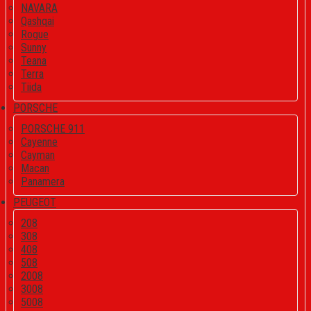
NAVARA
Qashqai
Rogue
Sunny
Teana
Terra
Tiida
PORSCHE
PORSCHE 911
Cayenne
Cayman
Macan
Panamera
PEUGEOT
208
308
408
508
2008
3008
5008