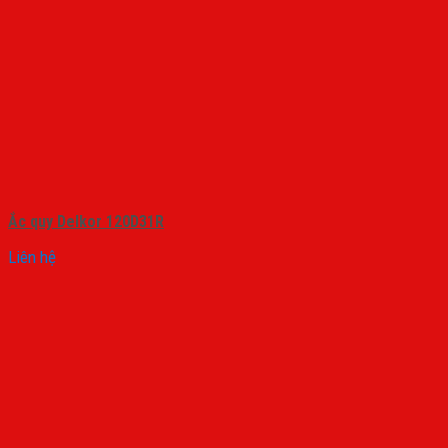
Ắc quy Delkor 120D31R
Liên hệ