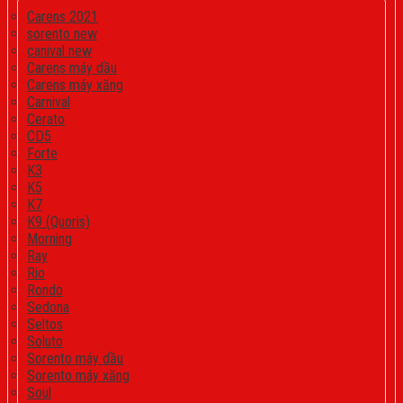
Carens 2021
sorento new
canival new
Carens máy dầu
Carens máy xăng
Carnival
Cerato
CD5
Forte
K3
K5
K7
K9 (Quoris)
Morning
Ray
Rio
Rondo
Sedona
Seltos
Soluto
Sorento máy dầu
Sorento máy xăng
Soul