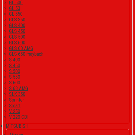
GL 500
GL 53
GL 550
GLS 350
GLS 400
GLS 450
GLS 500
GLS 600
GLS 63 AMG
GLS 650 maybach
S 400
S 450
S 500
S 550
S 600
S 63 AMG
SLK 350
Sprinter
Smart
V 250
V 220 CDI
MITSUBISHI