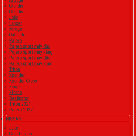
Attrage
Grandis
Grandis
Jolie
Lancer
Mirage
Outlander
Pajero
Pajero sport máy dầu
Pajero sport máy xăng
Pajero sport máy dầu
Pajero sport máy xăng
Triton
Xpander
Xpander Cross
Zinger
Xforce
Destinator
Triton 2021
Pajero 2022
NISSAN
Juke
Grand Livina