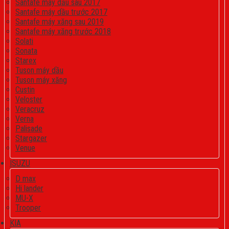
Santafe máy dầu sau 2017
Santafe máy dầu trước 2017
Santafe máy xăng sau 2019
Santafe máy xăng trước 2018
Solati
Sonata
Starex
Tuson máy dầu
Tuson máy xăng
Custin
Veloster
Veracruz
Verna
Palisade
Stargazer
Venue
ISUZU
D max
Hi lander
MU-X
Trooper
KIA