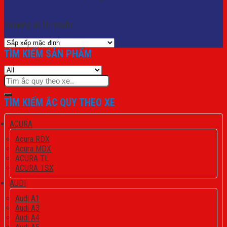
Lọc
Showing all 16 results
TÌM KIẾM SẢN PHẨM
Tìm
kiếm:
TÌM KIẾM ẮC QUY THEO XE
ACURA
Acura RDX
Acura MDX
ACURA TL
ACURA TSX
AUDI
Audi A1
Audi A3
Audi A4