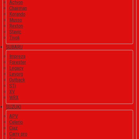
Actyon
Chairman
Korando
Musso
Rexton
Stavic
Tivoli
SUBARU
Impreza
Forester
Legacy
Levorg
Outback
STi
XV
WRX
SUZUKI
APV
Celerio
Ciaz
Carry pro