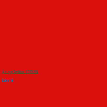
Ắc quy Delkor 100D26L
Liên hệ