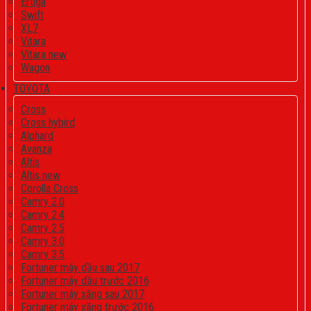
Ertiga
Swift
XL7
Vitara
Vitara new
Wagon
TOYOTA
Cross
Cross hybird
Alphard
Avanza
Altis
Altis new
Corolla Cross
Camry 2.0
Camry 2.4
Camry 2.5
Camry 3.0
Camry 3.5
Fortuner máy dầu sau 2017
Fortuner máy dầu trước 2016
Fortuner máy xăng sau 2017
Fortuner máy xăng trước 2016