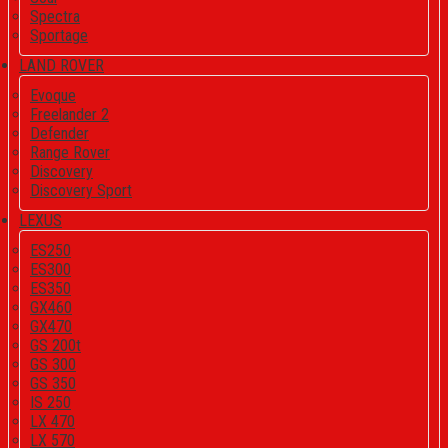
Spectra
Sportage
LAND ROVER
Evoque
Freelander 2
Defender
Range Rover
Discovery
Discovery Sport
LEXUS
ES250
ES300
ES350
GX460
GX470
GS 200t
GS 300
GS 350
IS 250
LX 470
LX 570