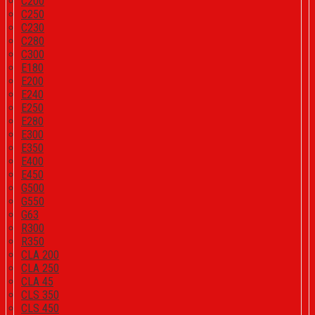
C200
C250
C230
C280
C300
E180
E200
E240
E250
E280
E300
E350
E400
E450
G500
G550
G63
R300
R350
CLA 200
CLA 250
CLA 45
CLS 350
CLS 450