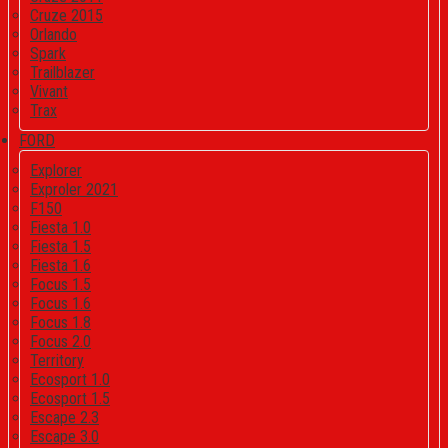
Cruze 2015
Orlando
Spark
Trailblazer
Vivant
Trax
FORD
Explorer
Exproler 2021
F150
Fiesta 1.0
Fiesta 1.5
Fiesta 1.6
Focus 1.5
Focus 1.6
Focus 1.8
Focus 2.0
Territory
Ecosport 1.0
Ecosport 1.5
Escape 2.3
Escape 3.0