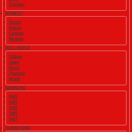
Traveller
RENAULT
Duster
Koleos
Latitude
Megane
ROLL-ROYCE
Cullinan
Dawn
Ghost
Phantom
Wraith
SAMSUNG
QM3
QM5
SM3
SM5
SM7
SSANGYONG