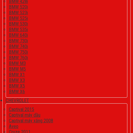
BMW 428i
BMW 520i
BMW 523i
BMW 525i
BMW 530i
BMW 535i
BMW 640i
BMW 730i
BMW 740i
BMW 750i
BMW 760i
BMW M3
BMW M5
BMW X1
BMW X3
BMW X5
BMW X6
CHEVROLET
Captival 2015
Captival máy dầu
Captival máy xăng 2008
Aveo
Cruze 2011