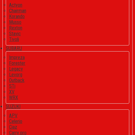
Actyon
Chairman
Korando
Musso
Rexton
Stavic
Tivoli
SUBARU
Impreza
Forester
Legacy
Levorg
Outback
STi
XV
WRX
SUZUKI
APV
Celerio
Ciaz
Carry pro