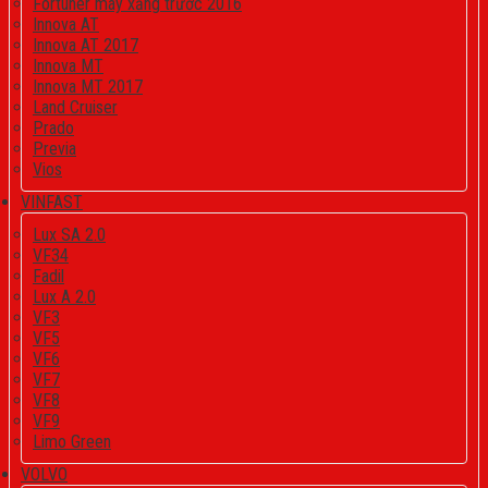
Fortuner máy xăng trước 2016
Innova AT
Innova AT 2017
Innova MT
Innova MT 2017
Land Cruiser
Prado
Previa
Vios
VINFAST
Lux SA 2.0
VF34
Fadil
Lux A 2.0
VF3
VF5
VF6
VF7
VF8
VF9
Limo Green
VOLVO