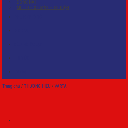
ĐỒNG NAI
MÔ TÔ – XE MÁY – XE ĐIỆN
PHỤ KIỆN Ô TÔ
DỊCH VỤ
CỨU HỘ ẮC QUY
TIN TỨC
Liên hệ
Trang chủ
/
THƯƠNG HIỆU
/
VARTA