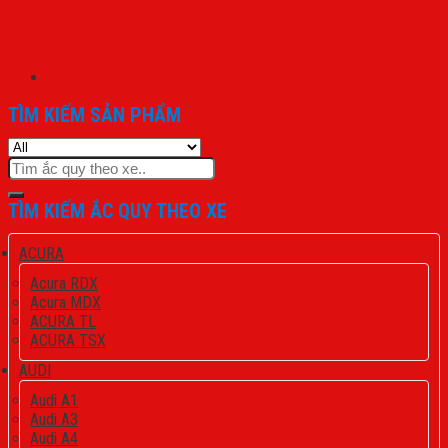
TÌM KIẾM SẢN PHẨM
Tìm
kiếm:
TÌM KIẾM ẮC QUY THEO XE
ACURA
Acura RDX
Acura MDX
ACURA TL
ACURA TSX
AUDI
Audi A1
Audi A3
Audi A4