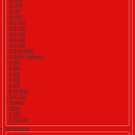
GL 500
GL 53
GL 550
GLS 350
GLS 400
GLS 450
GLS 500
GLS 600
GLS 63 AMG
GLS 650 maybach
S 400
S 450
S 500
S 550
S 600
S 63 AMG
SLK 350
Sprinter
Smart
V 250
V 220 CDI
MITSUBISHI