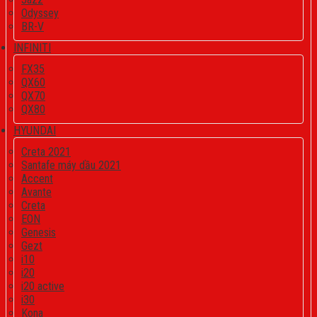
Odyssey
BR-V
INFINITI
FX35
QX60
QX70
QX80
HYUNDAI
Creta 2021
Santafe máy dầu 2021
Accent
Avante
Creta
EON
Genesis
Gezt
i10
i20
i20 active
i30
Kona