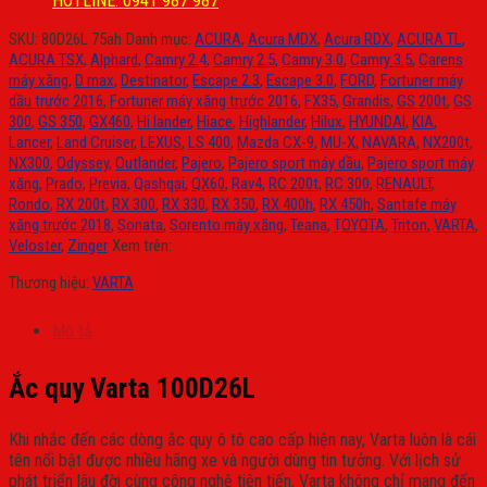
HOTLINE: 0941 987 987
SKU:
80D26L 75ah
Danh mục:
ACURA
,
Acura MDX
,
Acura RDX
,
ACURA TL
,
ACURA TSX
,
Alphard
,
Camry 2.4
,
Camry 2.5
,
Camry 3.0
,
Camry 3.5
,
Carens
máy xăng
,
D max
,
Destinator
,
Escape 2.3
,
Escape 3.0
,
FORD
,
Fortuner máy
dầu trước 2016
,
Fortuner máy xăng trước 2016
,
FX35
,
Grandis
,
GS 200t
,
GS
300
,
GS 350
,
GX460
,
Hi lander
,
Hiace
,
Highlander
,
Hilux
,
HYUNDAI
,
KIA
,
Lancer
,
Land Cruiser
,
LEXUS
,
LS 400
,
Mazda CX-9
,
MU-X
,
NAVARA
,
NX200t
,
NX300
,
Odyssey
,
Outlander
,
Pajero
,
Pajero sport máy dầu
,
Pajero sport máy
xăng
,
Prado
,
Previa
,
Qashqai
,
QX60
,
Rav4
,
RC 200t
,
RC 300
,
RENAULT
,
Rondo
,
RX 200t
,
RX 300
,
RX 330
,
RX 350
,
RX 400h
,
RX 450h
,
Santafe máy
xăng trước 2018
,
Sonata
,
Sorento máy xăng
,
Teana
,
TOYOTA
,
Triton
,
VARTA
,
Veloster
,
Zinger
Xem trên:
Thương hiệu:
VARTA
Mô tả
Ắc quy Varta 100D26L
Khi nhắc đến các dòng ắc quy ô tô cao cấp hiện nay,
Varta
luôn là cái
tên nổi bật được nhiều hãng xe và người dùng tin tưởng. Với lịch sử
phát triển lâu đời cùng công nghệ tiên tiến, Varta không chỉ mang đến