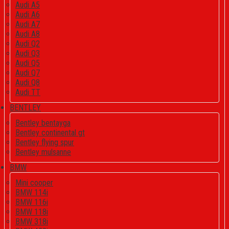
Audi A5
Audi A6
Audi A7
Audi A8
Audi Q2
Audi Q3
Audi Q5
Audi Q7
Audi Q8
Audi TT
BENTLEY
Bentley bentayga
Bentley continental gt
Bentley flying spur
Bentley mulsanne
BMW
Mini cooper
BMW 114i
BMW 116i
BMW 118i
BMW 318i