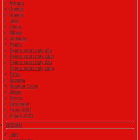
Attrage
Grandis
Grandis
Jolie
Lancer
Mirage
Outlander
Pajero
Pajero sport máy dầu
Pajero sport máy xăng
Pajero sport máy dầu
Pajero sport máy xăng
Triton
Xpander
Xpander Cross
Zinger
Xforce
Destinator
Triton 2021
Pajero 2022
NISSAN
Juke