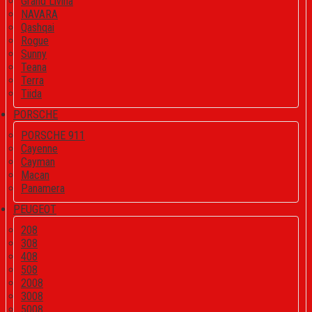
Grand Livina
NAVARA
Qashqai
Rogue
Sunny
Teana
Terra
Tiida
PORSCHE
PORSCHE 911
Cayenne
Cayman
Macan
Panamera
PEUGEOT
208
308
408
508
2008
3008
5008