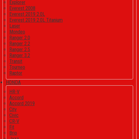
Explorer
Everest 2008
Everest 2019 2.0L
Everest 2019 2.0L Titanium
Laser
Mondeo
Ranger 2.0
Ranger 2.2
Ranger 2.5
Ranger 3.2
Transit
Tourneo
Raptor
HONDA
HR-V
Accord
Accord 2019
City
Civic
CR-V
Fit
Brio
Jazz