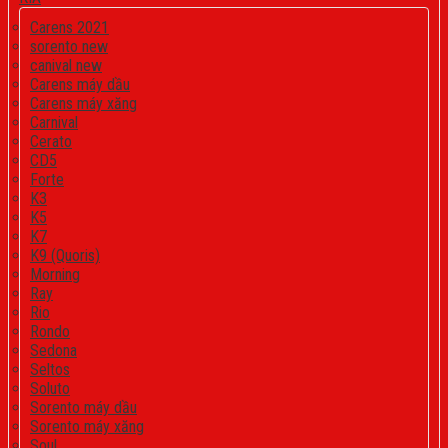
Carens 2021
sorento new
canival new
Carens máy dầu
Carens máy xăng
Carnival
Cerato
CD5
Forte
K3
K5
K7
K9 (Quoris)
Morning
Ray
Rio
Rondo
Sedona
Seltos
Soluto
Sorento máy dầu
Sorento máy xăng
Soul