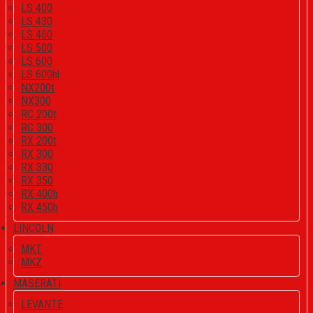
LS 400
LS 430
LS 460
LS 500
LS 600
LS 600hl
NX200t
NX300
RC 200t
RC 300
RX 200t
RX 300
RX 330
RX 350
RX 400h
RX 450h
LINCOLN
MKT
MKZ
MASERATI
LEVANTE