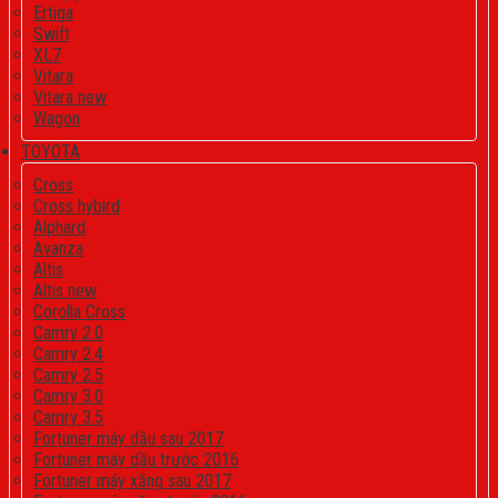
Ertiga
Swift
XL7
Vitara
Vitara new
Wagon
TOYOTA
Cross
Cross hybird
Alphard
Avanza
Altis
Altis new
Corolla Cross
Camry 2.0
Camry 2.4
Camry 2.5
Camry 3.0
Camry 3.5
Fortuner máy dầu sau 2017
Fortuner máy dầu trước 2016
Fortuner máy xăng sau 2017