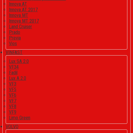
Innova AT
Innova AT 2017
Innova MT
Innova MT 2017
Land Cruiser
Prado
Previa
Vios
VINFAST
Lux SA 2.0
VF34
Fadil
Lux A 2.0
VF3
VF5
VF6
VF7
VF8
VF9
Limo Green
VOLVO