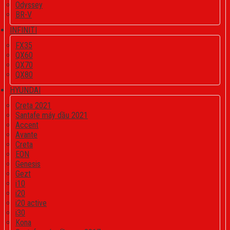
Odyssey
BR-V
INFINITI
FX35
QX60
QX70
QX80
HYUNDAI
Creta 2021
Santafe máy dầu 2021
Accent
Avante
Creta
EON
Genesis
Gezt
i10
i20
i20 active
i30
Kona