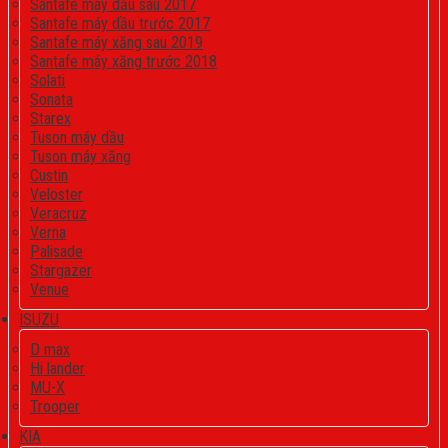
Santafe máy dầu sau 2017
Santafe máy dầu trước 2017
Santafe máy xăng sau 2019
Santafe máy xăng trước 2018
Solati
Sonata
Starex
Tuson máy dầu
Tuson máy xăng
Custin
Veloster
Veracruz
Verna
Palisade
Stargazer
Venue
ISUZU
D max
Hi lander
MU-X
Trooper
KIA