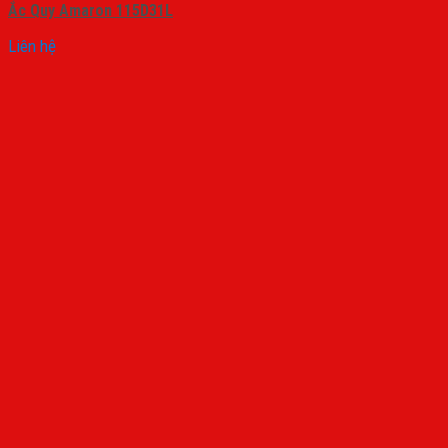
Ắc Quy Amaron 115D31L
Liên hệ