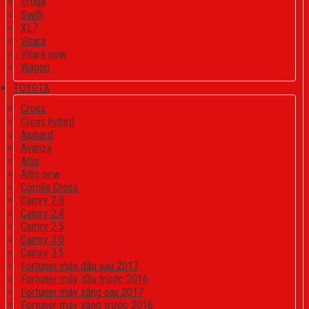
Ertiga
Swift
XL7
Vitara
Vitara new
Wagon
TOYOTA
Cross
Cross hybird
Alphard
Avanza
Altis
Altis new
Corolla Cross
Camry 2.0
Camry 2.4
Camry 2.5
Camry 3.0
Camry 3.5
Fortuner máy dầu sau 2017
Fortuner máy dầu trước 2016
Fortuner máy xăng sau 2017
Fortuner máy xăng trước 2016