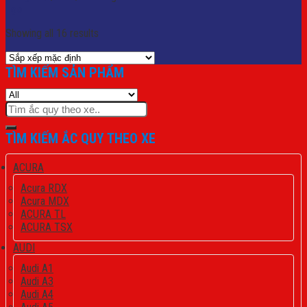
Lọc
Showing all 16 results
TÌM KIẾM SẢN PHẨM
Tìm
kiếm:
TÌM KIẾM ẮC QUY THEO XE
ACURA
Acura RDX
Acura MDX
ACURA TL
ACURA TSX
AUDI
Audi A1
Audi A3
Audi A4