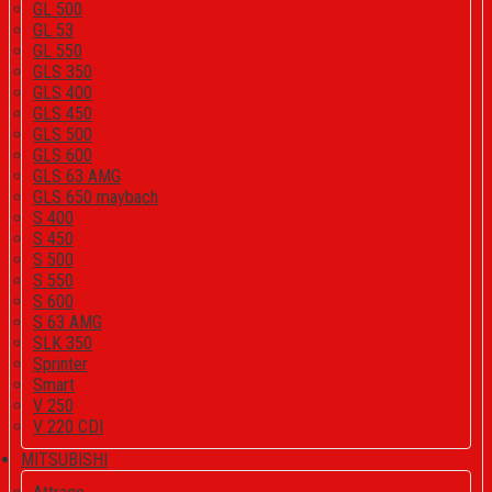
GL 500
GL 53
GL 550
GLS 350
GLS 400
GLS 450
GLS 500
GLS 600
GLS 63 AMG
GLS 650 maybach
S 400
S 450
S 500
S 550
S 600
S 63 AMG
SLK 350
Sprinter
Smart
V 250
V 220 CDI
MITSUBISHI