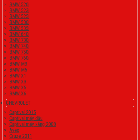
BMW 520i
BMW 523i
BMW 525i
BMW 530i
BMW 535i
BMW 640i
BMW 730i
BMW 740i
BMW 750i
BMW 760i
BMW M3
BMW M5
BMW X1
BMW X3
BMW X5
BMW X6
CHEVROLET
Captival 2015
Captival máy dầu
Captival máy xăng 2008
Aveo
Cruze 2011