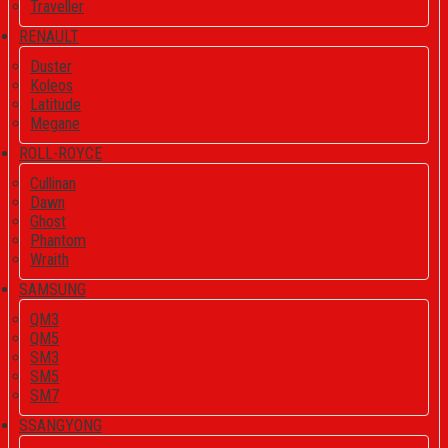
Traveller
RENAULT
Duster
Koleos
Latitude
Megane
ROLL-ROYCE
Cullinan
Dawn
Ghost
Phantom
Wraith
SAMSUNG
QM3
QM5
SM3
SM5
SM7
SSANGYONG