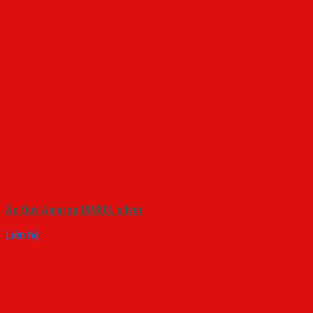
Ắc Quy Amaron DIN80L silver
Liên hệ