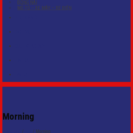
ĐỒNG NAI
MÔ TÔ – XE MÁY – XE ĐIỆN
PHỤ KIỆN Ô TÔ
DỊCH VỤ
CỨU HỘ ẮC QUY
TIN TỨC
Liên hệ
Morning
Trang chủ
/
KIA
/
Morning