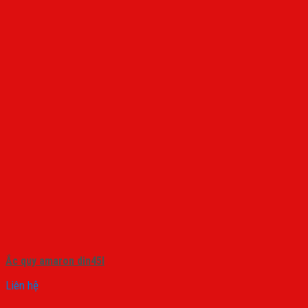
Ắc quy amaron din45l
Liên hệ