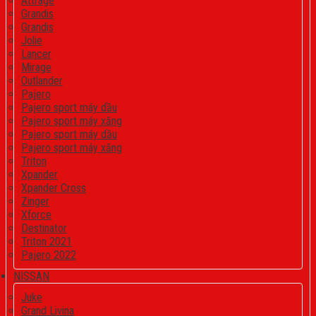
Attrage
Grandis
Grandis
Jolie
Lancer
Mirage
Outlander
Pajero
Pajero sport máy dầu
Pajero sport máy xăng
Pajero sport máy dầu
Pajero sport máy xăng
Triton
Xpander
Xpander Cross
Zinger
Xforce
Destinator
Triton 2021
Pajero 2022
NISSAN
Juke
Grand Livina