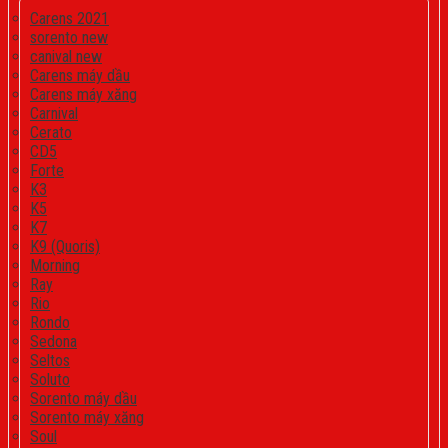
Carens 2021
sorento new
canival new
Carens máy dầu
Carens máy xăng
Carnival
Cerato
CD5
Forte
K3
K5
K7
K9 (Quoris)
Morning
Ray
Rio
Rondo
Sedona
Seltos
Soluto
Sorento máy dầu
Sorento máy xăng
Soul