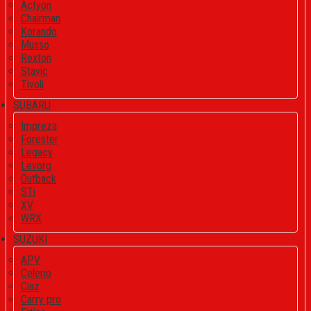
Actyon
Chairman
Korando
Musso
Rexton
Stavic
Tivoli
SUBARU
Impreza
Forester
Legacy
Levorg
Outback
STi
XV
WRX
SUZUKI
APV
Celerio
Ciaz
Carry pro