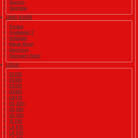
Spectra
Sportage
LAND ROVER
Evoque
Freelander 2
Defender
Range Rover
Discovery
Discovery Sport
LEXUS
ES250
ES300
ES350
GX460
GX470
GS 200t
GS 300
GS 350
IS 250
LX 470
LX 570