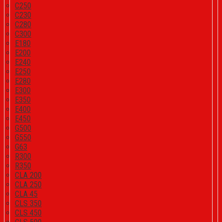
C250
C230
C280
C300
E180
E200
E240
E250
E280
E300
E350
E400
E450
G500
G550
G63
R300
R350
CLA 200
CLA 250
CLA 45
CLS 350
CLS 450