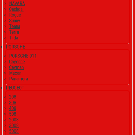
NAVARA
Qashqai
Rogue
Sunny
Teana
Terra
Tiida
PORSCHE
PORSCHE 911
Cayenne
Cayman
Macan
Panamera
PEUGEOT
208
308
408
508
2008
3008
5008