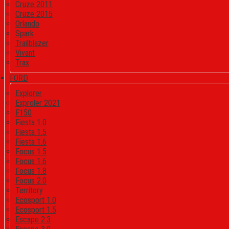
Cruze 2011
Cruze 2015
Orlando
Spark
Trailblazer
Vivant
Trax
FORD
Explorer
Exproler 2021
F150
Fiesta 1.0
Fiesta 1.5
Fiesta 1.6
Focus 1.5
Focus 1.6
Focus 1.8
Focus 2.0
Territory
Ecosport 1.0
Ecosport 1.5
Escape 2.3