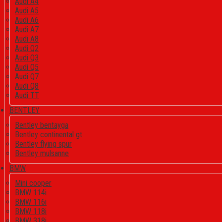
Audi A4
Audi A5
Audi A6
Audi A7
Audi A8
Audi Q2
Audi Q3
Audi Q5
Audi Q7
Audi Q8
Audi TT
BENTLEY
Bentley bentayga
Bentley continental gt
Bentley flying spur
Bentley mulsanne
BMW
Mini cooper
BMW 114i
BMW 116i
BMW 118i
BMW 318i