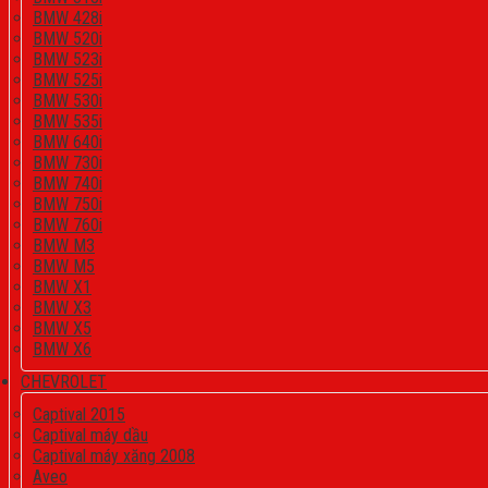
BMW 428i
BMW 520i
BMW 523i
BMW 525i
BMW 530i
BMW 535i
BMW 640i
BMW 730i
BMW 740i
BMW 750i
BMW 760i
BMW M3
BMW M5
BMW X1
BMW X3
BMW X5
BMW X6
CHEVROLET
Captival 2015
Captival máy dầu
Captival máy xăng 2008
Aveo