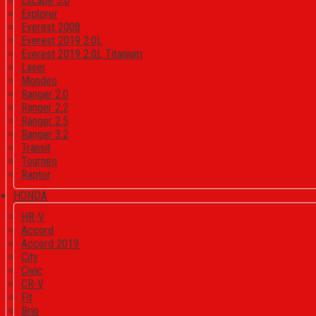
Escape 3.0
Explorer
Everest 2008
Everest 2019 2.0L
Everest 2019 2.0L Titanium
Laser
Mondeo
Ranger 2.0
Ranger 2.2
Ranger 2.5
Ranger 3.2
Transit
Tourneo
Raptor
HONDA
HR-V
Accord
Accord 2019
City
Civic
CR-V
Fit
Brio