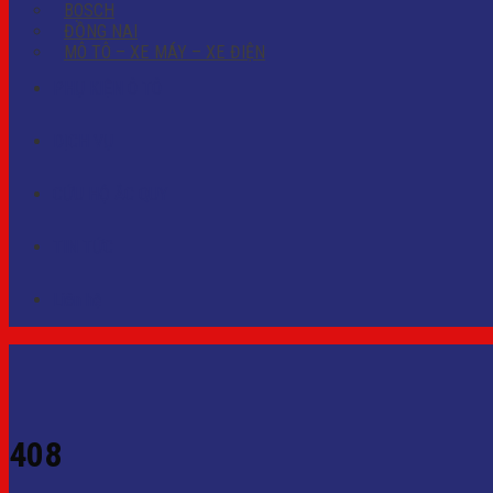
BOSCH
ĐỒNG NAI
MÔ TÔ – XE MÁY – XE ĐIỆN
PHỤ KIỆN Ô TÔ
DỊCH VỤ
CỨU HỘ ẮC QUY
TIN TỨC
Liên hệ
408