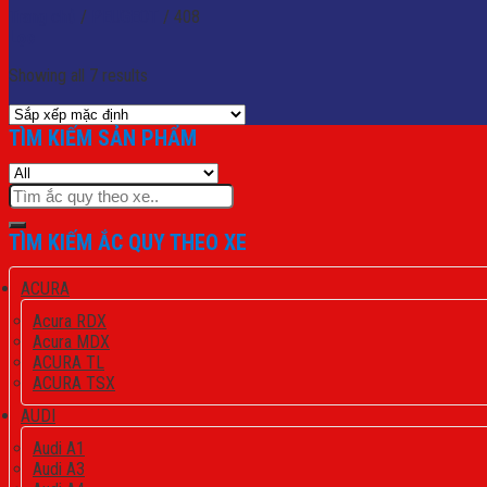
Trang chủ
/
PEUGEOT
/
408
Lọc
Showing all 7 results
TÌM KIẾM SẢN PHẨM
Tìm
kiếm:
TÌM KIẾM ẮC QUY THEO XE
ACURA
Acura RDX
Acura MDX
ACURA TL
ACURA TSX
AUDI
Audi A1
Audi A3