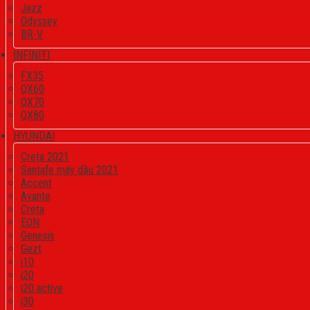
Jazz
Odyssey
BR-V
INFINITI
FX35
QX60
QX70
QX80
HYUNDAI
Creta 2021
Santafe máy dầu 2021
Accent
Avante
Creta
EON
Genesis
Gezt
i10
i20
i20 active
i30