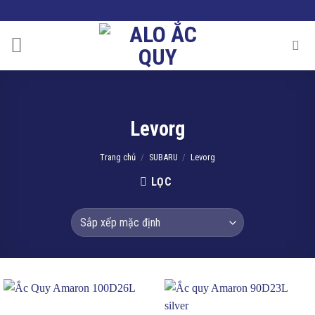
Skip
to
content
Levorg
Trang chủ
/
SUBARU
/
Levorg
LỌC