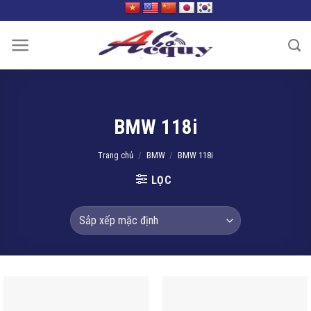
Skip
to
content
BMW 118i
Trang chủ
/
BMW
/
BMW 118i
LỌC