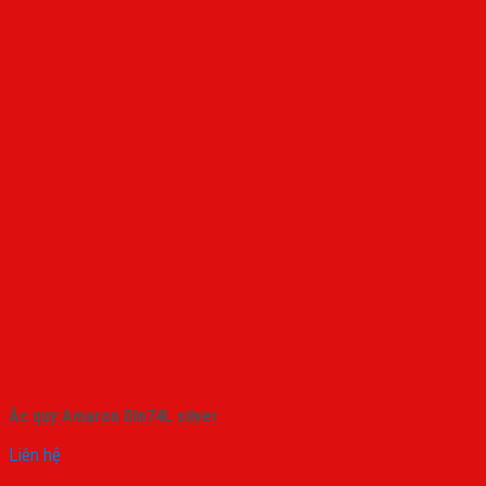
Ắc quy Amaron Din74L silver
Liên hệ