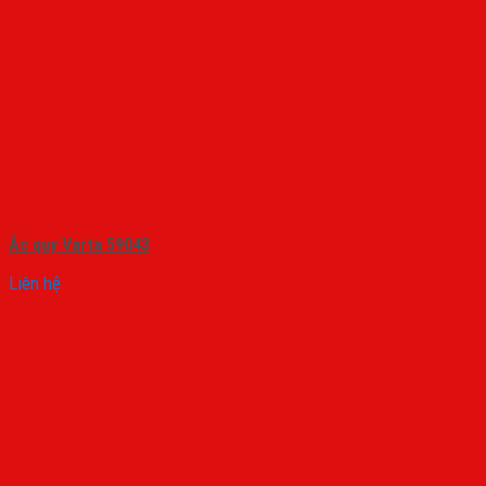
Ắc quy Varta 59043
Liên hệ