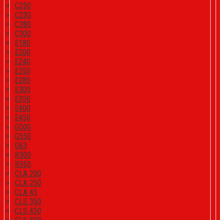
C250
C230
C280
C300
E180
E200
E240
E250
E280
E300
E350
E400
E450
G500
G550
G63
R300
R350
CLA 200
CLA 250
CLA 45
CLS 350
CLS 450