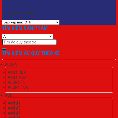
Lọc
Showing all 6 results
TÌM KIẾM SẢN PHẨM
Tìm
kiếm:
TÌM KIẾM ẮC QUY THEO XE
ACURA
Acura RDX
Acura MDX
ACURA TL
ACURA TSX
AUDI
Audi A1
Audi A3
Audi A4