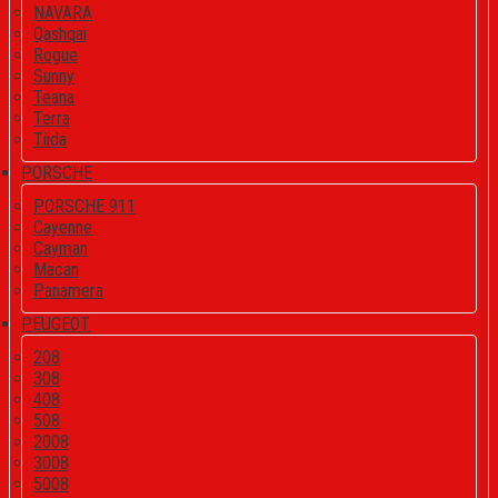
NAVARA
Qashqai
Rogue
Sunny
Teana
Terra
Tiida
PORSCHE
PORSCHE 911
Cayenne
Cayman
Macan
Panamera
PEUGEOT
208
308
408
508
2008
3008
5008