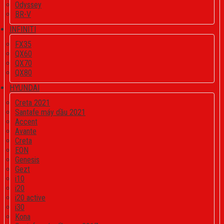
Odyssey
BR-V
INFINITI
FX35
QX60
QX70
QX80
HYUNDAI
Creta 2021
Santafe máy dầu 2021
Accent
Avante
Creta
EON
Genesis
Gezt
i10
i20
i20 active
i30
Kona