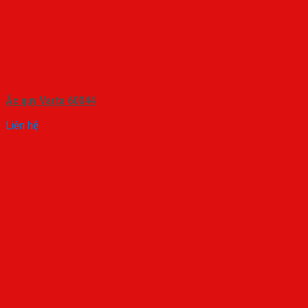
Ắc quy Varta 60044
Liên hệ