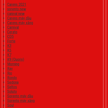
Carens 2021
sorento new
canival new
Carens máy dầu
Carens máy xăng
Carnival
Cerato
CD5
Forte
K3
K5
K7
K9 (Quoris)
Morning
Ray
Rio
Rondo
Sedona
Seltos
Soluto
Sorento máy dầu
Sorento máy xăng
Soul