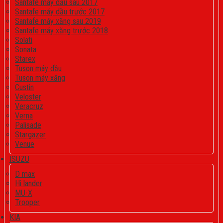
Santafe máy dầu sau 2017
Santafe máy dầu trước 2017
Santafe máy xăng sau 2019
Santafe máy xăng trước 2018
Solati
Sonata
Starex
Tuson máy dầu
Tuson máy xăng
Custin
Veloster
Veracruz
Verna
Palisade
Stargazer
Venue
ISUZU
D max
Hi lander
MU-X
Trooper
KIA