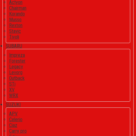
Actyon
Chairman
Korando
Musso
Rexton
Stavic
Tivoli
SUBARU
Impreza
Forester
Legacy
Levorg
Outback
STi
XV
WRX
SUZUKI
APV
Celerio
Ciaz
Carry pro