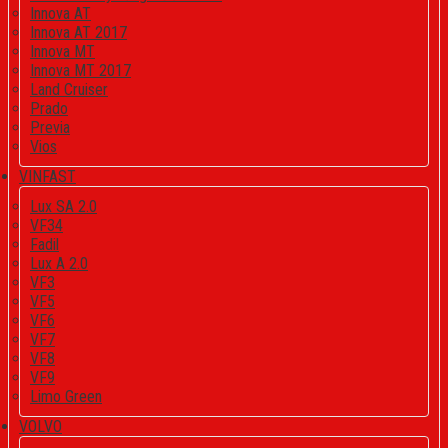
Innova AT
Innova AT 2017
Innova MT
Innova MT 2017
Land Cruiser
Prado
Previa
Vios
VINFAST
Lux SA 2.0
VF34
Fadil
Lux A 2.0
VF3
VF5
VF6
VF7
VF8
VF9
Limo Green
VOLVO