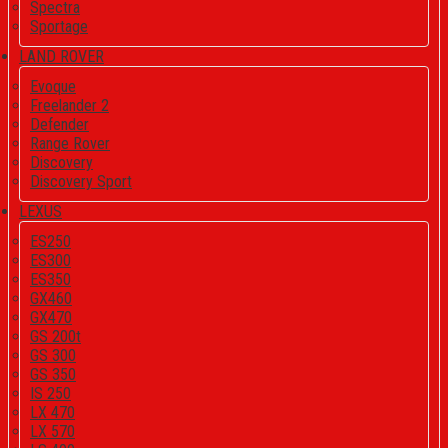
Spectra
Sportage
LAND ROVER
Evoque
Freelander 2
Defender
Range Rover
Discovery
Discovery Sport
LEXUS
ES250
ES300
ES350
GX460
GX470
GS 200t
GS 300
GS 350
IS 250
LX 470
LX 570