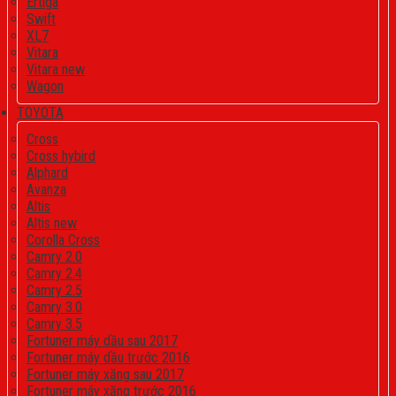
Ertiga
Swift
XL7
Vitara
Vitara new
Wagon
TOYOTA
Cross
Cross hybird
Alphard
Avanza
Altis
Altis new
Corolla Cross
Camry 2.0
Camry 2.4
Camry 2.5
Camry 3.0
Camry 3.5
Fortuner máy dầu sau 2017
Fortuner máy dầu trước 2016
Fortuner máy xăng sau 2017
Fortuner máy xăng trước 2016