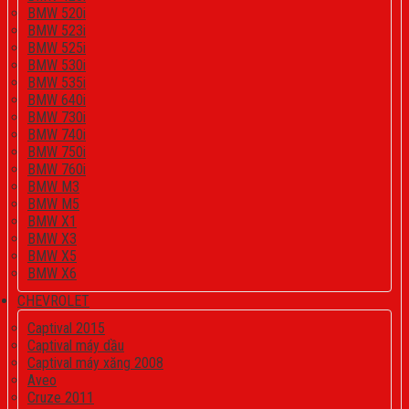
BMW 520i
BMW 523i
BMW 525i
BMW 530i
BMW 535i
BMW 640i
BMW 730i
BMW 740i
BMW 750i
BMW 760i
BMW M3
BMW M5
BMW X1
BMW X3
BMW X5
BMW X6
CHEVROLET
Captival 2015
Captival máy dầu
Captival máy xăng 2008
Aveo
Cruze 2011