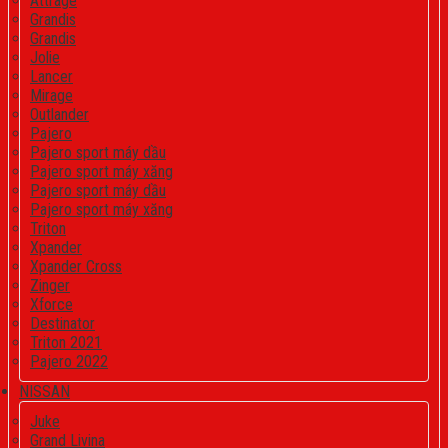
Attrage
Grandis
Grandis
Jolie
Lancer
Mirage
Outlander
Pajero
Pajero sport máy dầu
Pajero sport máy xăng
Pajero sport máy dầu
Pajero sport máy xăng
Triton
Xpander
Xpander Cross
Zinger
Xforce
Destinator
Triton 2021
Pajero 2022
NISSAN
Juke
Grand Livina