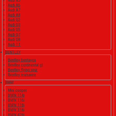
Audi A5
Audi A6
Audi A7
Audi A8
Audi Q2
Audi Q3
Audi Q5
Audi Q7
Audi Q8
Audi TT
BENTLEY
Bentley bentayga
Bentley continental gt
Bentley flying spur
Bentley mulsanne
BMW
Mini cooper
BMW 114i
BMW 116i
BMW 118i
BMW 318i
BMW 428i