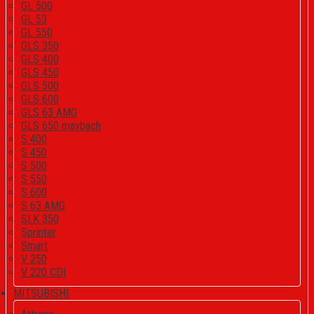
GL 500
GL 53
GL 550
GLS 350
GLS 400
GLS 450
GLS 500
GLS 600
GLS 63 AMG
GLS 650 maybach
S 400
S 450
S 500
S 550
S 600
S 63 AMG
SLK 350
Sprinter
Smart
V 250
V 220 CDI
MITSUBISHI