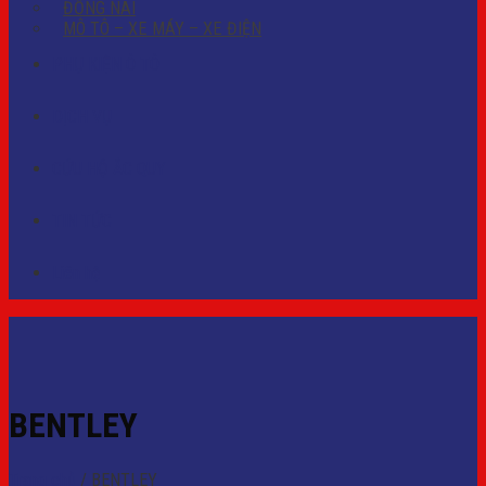
ĐỒNG NAI
MÔ TÔ – XE MÁY – XE ĐIỆN
PHỤ KIỆN Ô TÔ
DỊCH VỤ
CỨU HỘ ẮC QUY
TIN TỨC
Liên hệ
BENTLEY
Trang chủ
/
BENTLEY