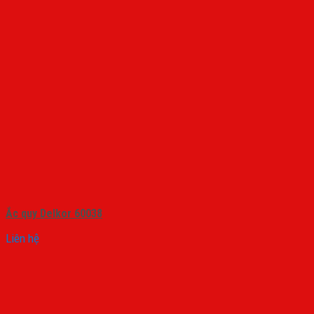
Ắc quy Delkor 60038
Liên hệ