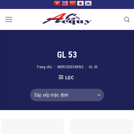
Skip
to
content
GL 53
Trang chủ
/
MERCEDES-BENZ
/
GL 53
LỌC