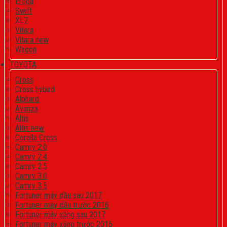
Ertiga
Swift
XL7
Vitara
Vitara new
Wagon
TOYOTA
Cross
Cross hybird
Alphard
Avanza
Altis
Altis new
Corolla Cross
Camry 2.0
Camry 2.4
Camry 2.5
Camry 3.0
Camry 3.5
Fortuner máy dầu sau 2017
Fortuner máy dầu trước 2016
Fortuner máy xăng sau 2017
Fortuner máy xăng trước 2016