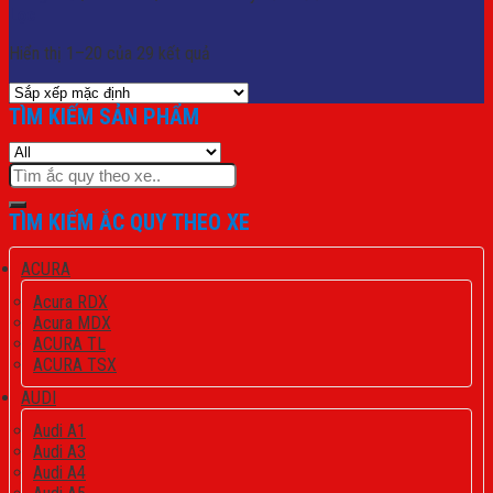
Lọc
Hiển thị 1–20 của 29 kết quả
TÌM KIẾM SẢN PHẨM
Tìm
kiếm:
TÌM KIẾM ẮC QUY THEO XE
ACURA
Acura RDX
Acura MDX
ACURA TL
ACURA TSX
AUDI
Audi A1
Audi A3
Audi A4