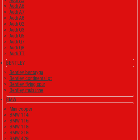
Audi A5
Audi A6
Audi A7
Audi A8
Audi Q2
Audi Q3
Audi Q5
Audi Q7
Audi Q8
Audi TT
BENTLEY
Bentley bentayga
Bentley continental gt
Bentley flying spur
Bentley mulsanne
BMW
Mini cooper
BMW 114i
BMW 116i
BMW 118i
BMW 318i
BMW 428i