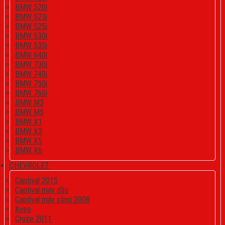
BMW 520i
BMW 523i
BMW 525i
BMW 530i
BMW 535i
BMW 640i
BMW 730i
BMW 740i
BMW 750i
BMW 760i
BMW M3
BMW M5
BMW X1
BMW X3
BMW X5
BMW X6
CHEVROLET
Captival 2015
Captival máy dầu
Captival máy xăng 2008
Aveo
Cruze 2011