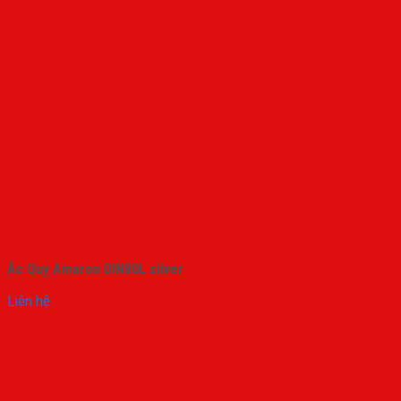
Ắc Quy Amaron DIN80L silver
Liên hệ