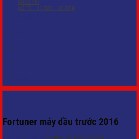
ĐỒNG NAI
MÔ TÔ – XE MÁY – XE ĐIỆN
PHỤ KIỆN Ô TÔ
DỊCH VỤ
CỨU HỘ ẮC QUY
TIN TỨC
Liên hệ
Fortuner máy dầu trước 2016
Trang chủ
/
TOYOTA
/
Fortuner máy dầu trước 2016