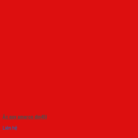
Ắc quy amaron din45l
Liên hệ