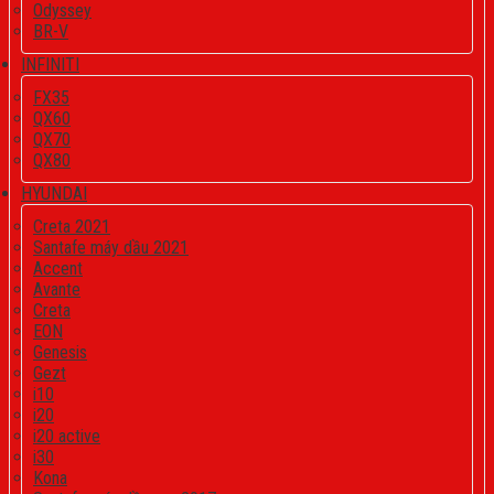
Odyssey
BR-V
INFINITI
FX35
QX60
QX70
QX80
HYUNDAI
Creta 2021
Santafe máy dầu 2021
Accent
Avante
Creta
EON
Genesis
Gezt
i10
i20
i20 active
i30
Kona