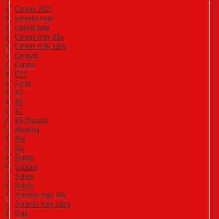
Carens 2021
sorento new
canival new
Carens máy dầu
Carens máy xăng
Carnival
Cerato
CD5
Forte
K3
K5
K7
K9 (Quoris)
Morning
Ray
Rio
Rondo
Sedona
Seltos
Soluto
Sorento máy dầu
Sorento máy xăng
Soul