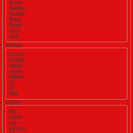
Actyon
Chairman
Korando
Musso
Rexton
Stavic
Tivoli
SUBARU
Impreza
Forester
Legacy
Levorg
Outback
STi
XV
WRX
SUZUKI
APV
Celerio
Ciaz
Carry pro