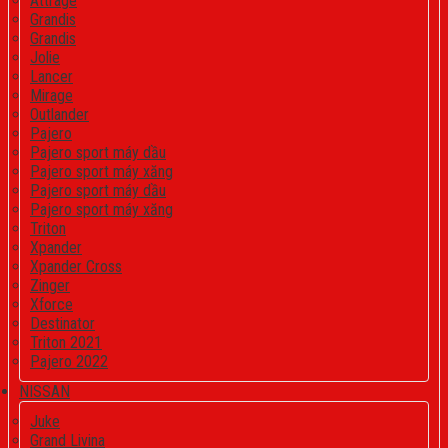
Attrage
Grandis
Grandis
Jolie
Lancer
Mirage
Outlander
Pajero
Pajero sport máy dầu
Pajero sport máy xăng
Pajero sport máy dầu
Pajero sport máy xăng
Triton
Xpander
Xpander Cross
Zinger
Xforce
Destinator
Triton 2021
Pajero 2022
NISSAN
Juke
Grand Livina