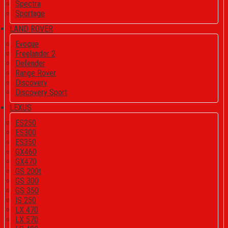
Spectra
Sportage
LAND ROVER
Evoque
Freelander 2
Defender
Range Rover
Discovery
Discovery Sport
LEXUS
ES250
ES300
ES350
GX460
GX470
GS 200t
GS 300
GS 350
IS 250
LX 470
LX 570