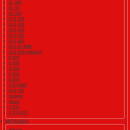
GL 500
GL 53
GL 550
GLS 350
GLS 400
GLS 450
GLS 500
GLS 600
GLS 63 AMG
GLS 650 maybach
S 400
S 450
S 500
S 550
S 600
S 63 AMG
SLK 350
Sprinter
Smart
V 250
V 220 CDI
MITSUBISHI