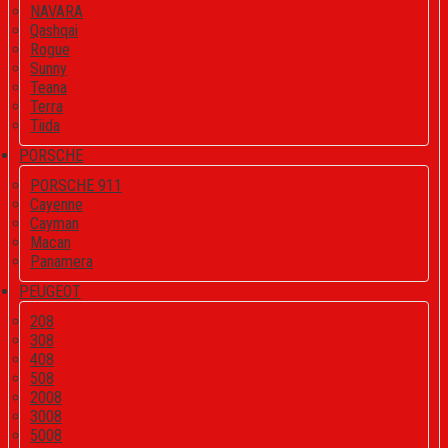
NAVARA
Qashqai
Rogue
Sunny
Teana
Terra
Tiida
PORSCHE
PORSCHE 911
Cayenne
Cayman
Macan
Panamera
PEUGEOT
208
308
408
508
2008
3008
5008