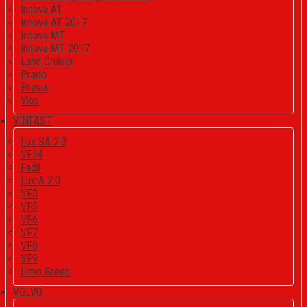
Innova AT
Innova AT 2017
Innova MT
Innova MT 2017
Land Cruiser
Prado
Previa
Vios
VINFAST
Lux SA 2.0
VF34
Fadil
Lux A 2.0
VF3
VF5
VF6
VF7
VF8
VF9
Limo Green
VOLVO