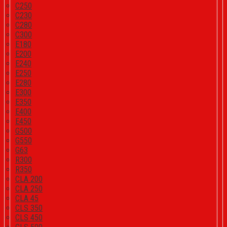
C250
C230
C280
C300
E180
E200
E240
E250
E280
E300
E350
E400
E450
G500
G550
G63
R300
R350
CLA 200
CLA 250
CLA 45
CLS 350
CLS 450