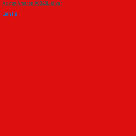
Ắc quy Amaron 90D23L silver
Liên hệ