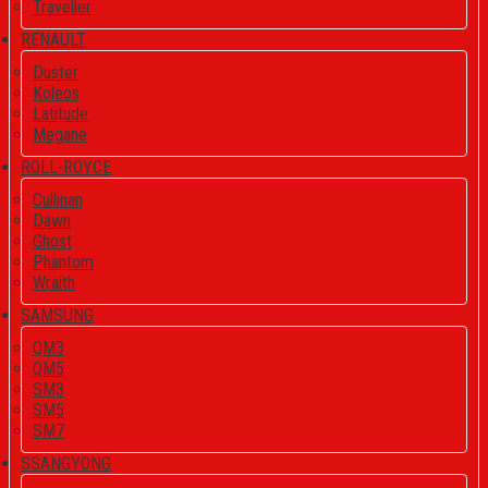
Traveller
RENAULT
Duster
Koleos
Latitude
Megane
ROLL-ROYCE
Cullinan
Dawn
Ghost
Phantom
Wraith
SAMSUNG
QM3
QM5
SM3
SM5
SM7
SSANGYONG