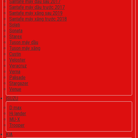
Santafe máy dầu sau 2017
Santafe máy dầu trước 2017
Santafe máy xăng sau 2019
Santafe máy xăng trước 2018
Solati
Sonata
Starex
Tuson máy dầu
Tuson máy xăng
Custin
Veloster
Veracruz
Verna
Palisade
Stargazer
Venue
ISUZU
D max
Hi lander
MU-X
Trooper
KIA