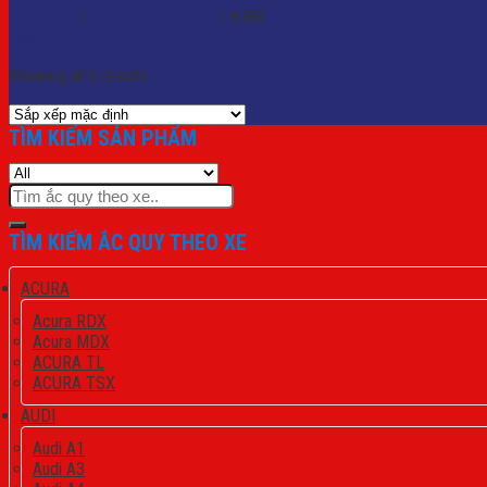
Trang chủ
/
MERCEDES-BENZ
/
E280
Lọc
Showing all 6 results
TÌM KIẾM SẢN PHẨM
Tìm
kiếm:
TÌM KIẾM ẮC QUY THEO XE
ACURA
Acura RDX
Acura MDX
ACURA TL
ACURA TSX
AUDI
Audi A1
Audi A3