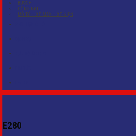
BOSCH
ĐỒNG NAI
MÔ TÔ – XE MÁY – XE ĐIỆN
PHỤ KIỆN Ô TÔ
DỊCH VỤ
CỨU HỘ ẮC QUY
TIN TỨC
Liên hệ
E280