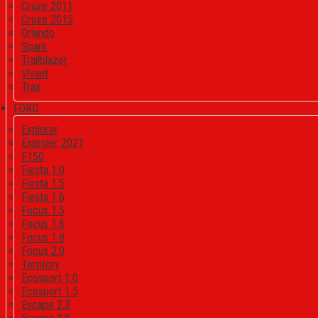
Cruze 2011
Cruze 2015
Orlando
Spark
Trailblazer
Vivant
Trax
FORD
Explorer
Exproler 2021
F150
Fiesta 1.0
Fiesta 1.5
Fiesta 1.6
Focus 1.5
Focus 1.6
Focus 1.8
Focus 2.0
Territory
Ecosport 1.0
Ecosport 1.5
Escape 2.3