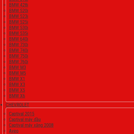
BMW 428i
BMW 520i
BMW 523i
BMW 525i
BMW 530i
BMW 535i
BMW 640i
BMW 730i
BMW 740i
BMW 750i
BMW 760i
BMW M3
BMW M5
BMW X1
BMW X3
BMW X5
BMW X6
CHEVROLET
Captival 2015
Captival máy dầu
Captival máy xăng 2008
Aveo