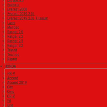
Escape 3.0
Explorer
Everest 2008
Everest 2019 2.0L
Everest 2019 2.0L Titanium
Laser
Mondeo
Ranger 2.0
Ranger 2.2
Ranger 2.5
Ranger 3.2
Transit
Tourneo
Raptor
HONDA
HR-V
Accord
Accord 2019
City
Civic
CR-V
Fit
Brio