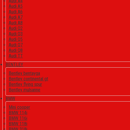
Audi A4
Audi A5
Audi A6
Audi A7
Audi A8
Audi Q2
Audi Q3
Audi Q5
Audi Q7
Audi Q8
Audi TT
BENTLEY
Bentley bentayga
Bentley continental gt
Bentley flying spur
Bentley mulsanne
BMW
Mini cooper
BMW 114i
BMW 116i
BMW 118i
BMW 318i