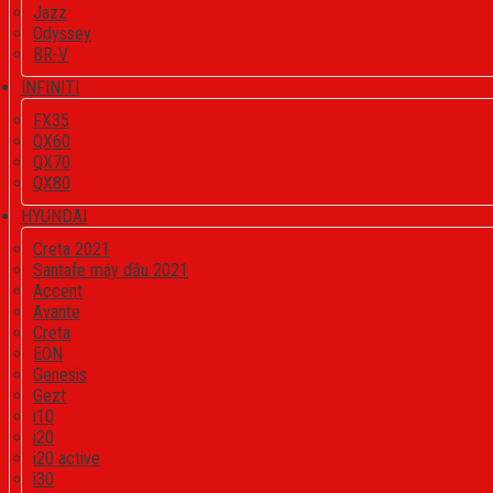
Jazz
Odyssey
BR-V
INFINITI
FX35
QX60
QX70
QX80
HYUNDAI
Creta 2021
Santafe máy dầu 2021
Accent
Avante
Creta
EON
Genesis
Gezt
i10
i20
i20 active
i30