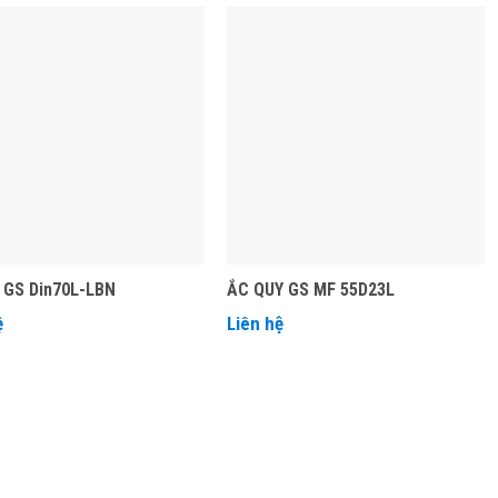
 GS Din70L-LBN
ẮC QUY GS MF 55D23L
ệ
Liên hệ