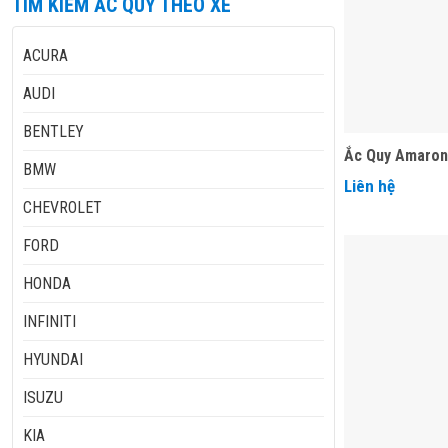
TÌM KIẾM ẮC QUY THEO XE
ACURA
AUDI
BENTLEY
Ắc Quy Amaron
BMW
Liên hệ
CHEVROLET
FORD
HONDA
INFINITI
HYUNDAI
ISUZU
KIA