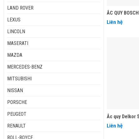
LAND ROVER
ẮC QUY BOSCH
LEXUS
Liên hệ
LINCOLN
MASERATI
MAZDA
MERCEDES-BENZ
MITSUBISHI
NISSAN
PORSCHE
PEUGEOT
Ắc quy Delkor 
Liên hệ
RENAULT
ROLL-ROYCE