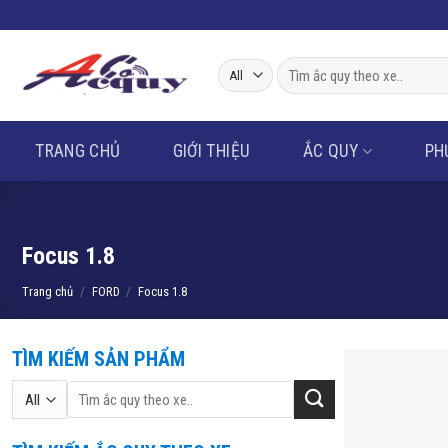
Skip
to
content
Tìm
kiếm:
TRANG CHỦ
GIỚI THIỆU
ẮC QUY
PH
Focus 1.8
Trang chủ
/
FORD
/
Focus 1.8
TÌM KIẾM SẢN PHẨM
Tìm
kiếm: