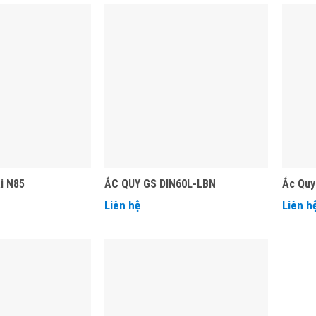
i N85
ẮC QUY GS DIN60L-LBN
Ắc Quy
Liên hệ
Liên h