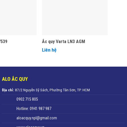
7539
Ắc quy Varta LN3 AGM
Liên hệ
ALO ẮC QUY
Địa chỉ:
87/2 Nguyễn Sỹ Sách, Phường Tân Sơn, TP. HCM
0902 715 805
Hotline: 0941 987 987
aloacquy.npl@gmail.com