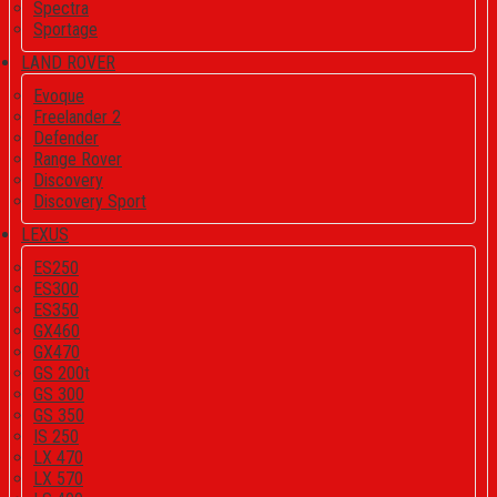
Spectra
Sportage
LAND ROVER
Evoque
Freelander 2
Defender
Range Rover
Discovery
Discovery Sport
LEXUS
ES250
ES300
ES350
GX460
GX470
GS 200t
GS 300
GS 350
IS 250
LX 470
LX 570