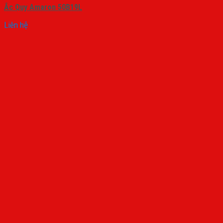
Ắc Quy Amaron 50B19L
Liên hệ