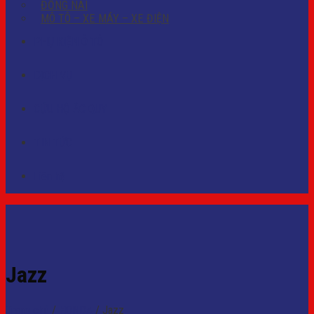
ĐỒNG NAI
MÔ TÔ – XE MÁY – XE ĐIỆN
PHỤ KIỆN Ô TÔ
DỊCH VỤ
CỨU HỘ ẮC QUY
TIN TỨC
Liên hệ
Jazz
Trang chủ
/
HONDA
/
Jazz