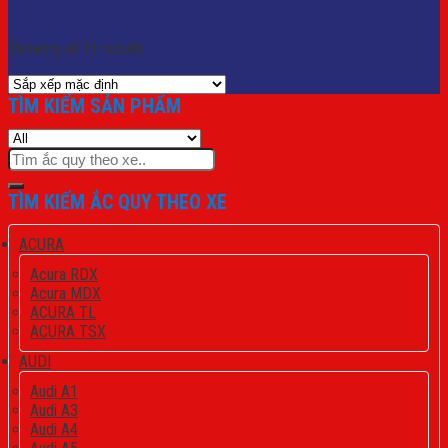
Lọc
Showing all 11 results
TÌM KIẾM SẢN PHẨM
Tìm
kiếm:
TÌM KIẾM ẮC QUY THEO XE
ACURA
Acura RDX
Acura MDX
ACURA TL
ACURA TSX
AUDI
Audi A1
Audi A3
Audi A4