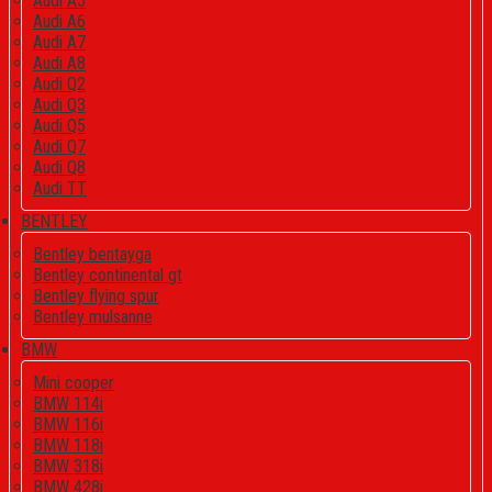
Audi A5
Audi A6
Audi A7
Audi A8
Audi Q2
Audi Q3
Audi Q5
Audi Q7
Audi Q8
Audi TT
BENTLEY
Bentley bentayga
Bentley continental gt
Bentley flying spur
Bentley mulsanne
BMW
Mini cooper
BMW 114i
BMW 116i
BMW 118i
BMW 318i
BMW 428i