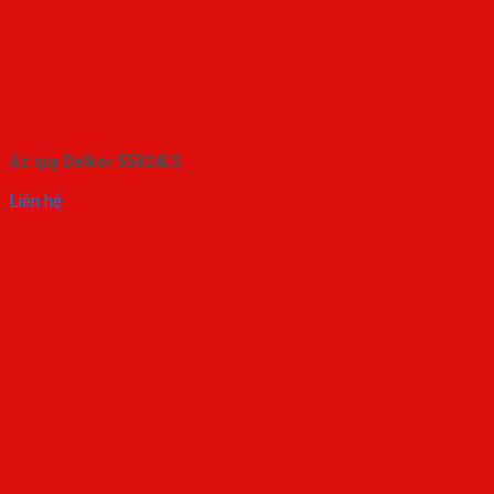
Ắc quy Delkor 55B24LS
Liên hệ