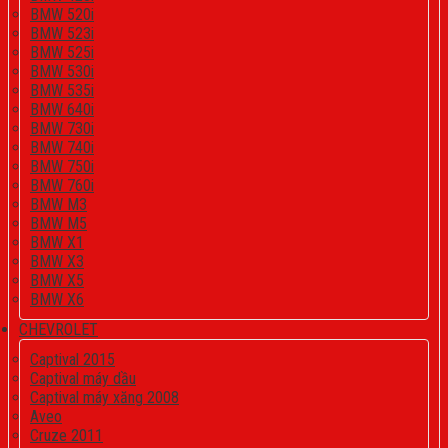
BMW 520i
BMW 523i
BMW 525i
BMW 530i
BMW 535i
BMW 640i
BMW 730i
BMW 740i
BMW 750i
BMW 760i
BMW M3
BMW M5
BMW X1
BMW X3
BMW X5
BMW X6
CHEVROLET
Captival 2015
Captival máy dầu
Captival máy xăng 2008
Aveo
Cruze 2011