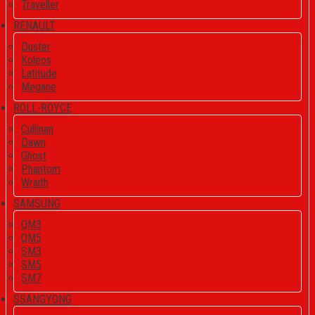
Traveller
RENAULT
Duster
Koleos
Latitude
Megane
ROLL-ROYCE
Cullinan
Dawn
Ghost
Phantom
Wraith
SAMSUNG
QM3
QM5
SM3
SM5
SM7
SSANGYONG