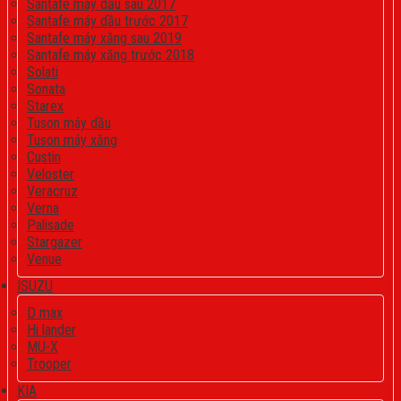
Santafe máy dầu sau 2017
Santafe máy dầu trước 2017
Santafe máy xăng sau 2019
Santafe máy xăng trước 2018
Solati
Sonata
Starex
Tuson máy dầu
Tuson máy xăng
Custin
Veloster
Veracruz
Verna
Palisade
Stargazer
Venue
ISUZU
D max
Hi lander
MU-X
Trooper
KIA