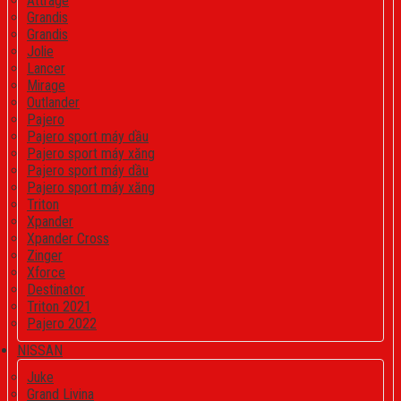
Attrage
Grandis
Grandis
Jolie
Lancer
Mirage
Outlander
Pajero
Pajero sport máy dầu
Pajero sport máy xăng
Pajero sport máy dầu
Pajero sport máy xăng
Triton
Xpander
Xpander Cross
Zinger
Xforce
Destinator
Triton 2021
Pajero 2022
NISSAN
Juke
Grand Livina