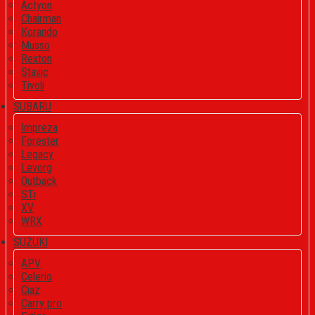
Actyon
Chairman
Korando
Musso
Rexton
Stavic
Tivoli
SUBARU
Impreza
Forester
Legacy
Levorg
Outback
STi
XV
WRX
SUZUKI
APV
Celerio
Ciaz
Carry pro