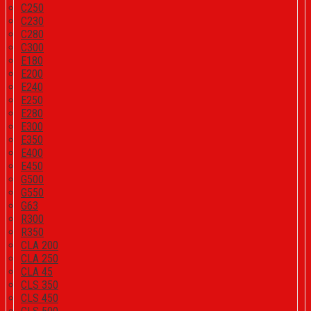
C250
C230
C280
C300
E180
E200
E240
E250
E280
E300
E350
E400
E450
G500
G550
G63
R300
R350
CLA 200
CLA 250
CLA 45
CLS 350
CLS 450