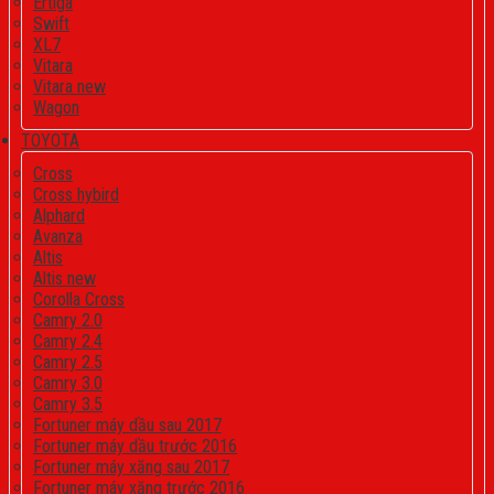
Ertiga
Swift
XL7
Vitara
Vitara new
Wagon
TOYOTA
Cross
Cross hybird
Alphard
Avanza
Altis
Altis new
Corolla Cross
Camry 2.0
Camry 2.4
Camry 2.5
Camry 3.0
Camry 3.5
Fortuner máy dầu sau 2017
Fortuner máy dầu trước 2016
Fortuner máy xăng sau 2017
Fortuner máy xăng trước 2016