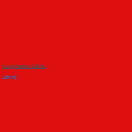
Ắc quy Delkor 55B24L
Liên hệ