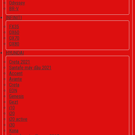
Odyssey
BR-V
INFINITI
FX35
QX60
QX70
QX80
HYUNDAI
Creta 2021
Santafe máy dầu 2021
Accent
Avante
Creta
EON
Genesis
Gezt
i10
i20
i20 active
i30
Kona