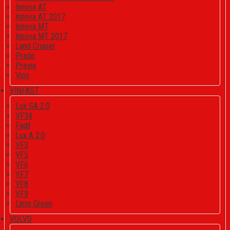
Innova AT
Innova AT 2017
Innova MT
Innova MT 2017
Land Cruiser
Prado
Previa
Vios
VINFAST
Lux SA 2.0
VF34
Fadil
Lux A 2.0
VF3
VF5
VF6
VF7
VF8
VF9
Limo Green
VOLVO