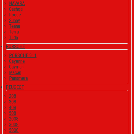
NAVARA
Qashqai
Rogue
Sunny
Teana
Terra
Tiida
PORSCHE
PORSCHE 911
Cayenne
Cayman
Macan
Panamera
PEUGEOT
208
308
408
508
2008
3008
5008