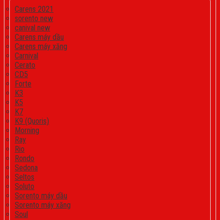
Carens 2021
sorento new
canival new
Carens máy dầu
Carens máy xăng
Carnival
Cerato
CD5
Forte
K3
K5
K7
K9 (Quoris)
Morning
Ray
Rio
Rondo
Sedona
Seltos
Soluto
Sorento máy dầu
Sorento máy xăng
Soul