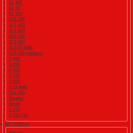
GL 500
GL 53
GL 550
GLS 350
GLS 400
GLS 450
GLS 500
GLS 600
GLS 63 AMG
GLS 650 maybach
S 400
S 450
S 500
S 550
S 600
S 63 AMG
SLK 350
Sprinter
Smart
V 250
V 220 CDI
MITSUBISHI