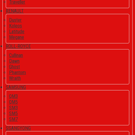
Traveller
RENAULT
Duster
Koleos
Latitude
Megane
ROLL-ROYCE
Cullinan
Dawn
Ghost
Phantom
Wraith
SAMSUNG
QM3
QM5
SM3
SM5
SM7
SSANGYONG