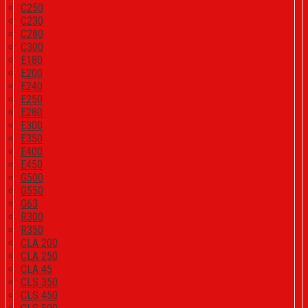
C250
C230
C280
C300
E180
E200
E240
E250
E280
E300
E350
E400
E450
G500
G550
G63
R300
R350
CLA 200
CLA 250
CLA 45
CLS 350
CLS 450