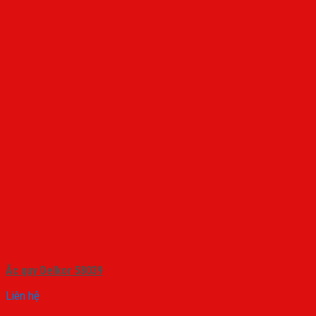
Ắc quy Delkor 58039
Liên hệ