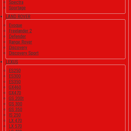
Spectra
Sportage
LAND ROVER
Evoque
Freelander 2
Defender
Range Rover
Discovery
Discovery Sport
LEXUS
ES250
ES300
ES350
GX460
GX470
GS 200t
GS 300
GS 350
IS 250
LX 470
LX 570