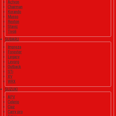
Actyon
Chairman
Korando
Musso
Rexton
Stavic
Tivoli
SUBARU
Impreza
Forester
Legacy
Levorg
Outback
STi
XV
WRX
SUZUKI
APV
Celerio
Ciaz
Carry pro