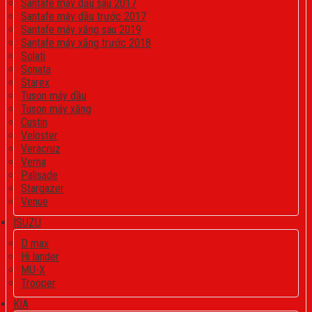
Santafe máy dầu sau 2017
Santafe máy dầu trước 2017
Santafe máy xăng sau 2019
Santafe máy xăng trước 2018
Solati
Sonata
Starex
Tuson máy dầu
Tuson máy xăng
Custin
Veloster
Veracruz
Verna
Palisade
Stargazer
Venue
ISUZU
D max
Hi lander
MU-X
Trooper
KIA