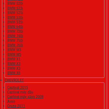
BMW 520i
BMW 523i
BMW 525i
BMW 530i
BMW 535i
BMW 640i
BMW 730i
BMW 740i
BMW 750i
BMW 760i
BMW M3
BMW M5
BMW X1
BMW X3
BMW X5
BMW X6
CHEVROLET
Captival 2015
Captival máy dầu
Captival máy xăng 2008
Aveo
Cruze 2011