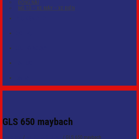
ĐỒNG NAI
MÔ TÔ – XE MÁY – XE ĐIỆN
PHỤ KIỆN Ô TÔ
DỊCH VỤ
CỨU HỘ ẮC QUY
TIN TỨC
Liên hệ
GLS 650 maybach
Trang chủ
/
MERCEDES-BENZ
/
GLS 650 maybach