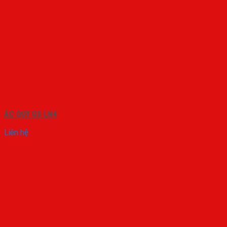
ẮC QUY GS LN4
Liên hệ