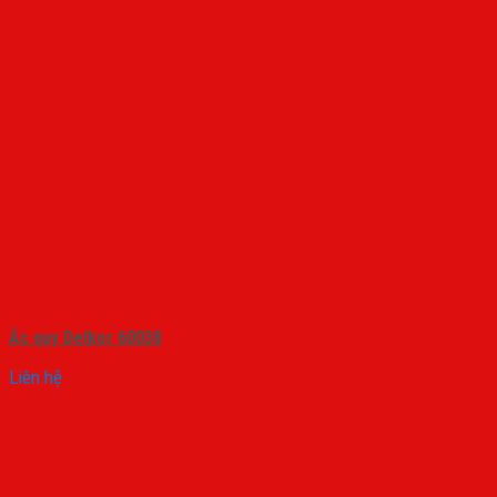
Ắc quy Delkor 60038
Liên hệ