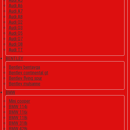
Audi A5
Audi A6
Audi A7
Audi A8
Audi Q2
Audi Q3
Audi Q5
Audi Q7
Audi Q8
Audi TT
BENTLEY
Bentley bentayga
Bentley continental gt
Bentley flying spur
Bentley mulsanne
BMW
Mini cooper
BMW 114i
BMW 116i
BMW 118i
BMW 318i
BMW 428i