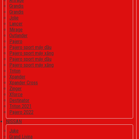
Attrage
Grandis
Grandis
Jolie
Lancer
Mirage
Outlander
Pajero
Pajero sport máy dầu
Pajero sport máy xăng
Pajero sport máy dầu
Pajero sport máy xăng
Triton
Xpander
Xpander Cross
Zinger
Xforce
Destinator
Triton 2021
Pajero 2022
NISSAN
Juke
Grand Livina