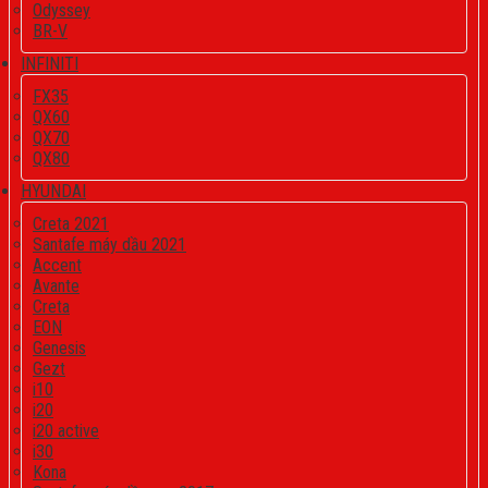
Odyssey
BR-V
INFINITI
FX35
QX60
QX70
QX80
HYUNDAI
Creta 2021
Santafe máy dầu 2021
Accent
Avante
Creta
EON
Genesis
Gezt
i10
i20
i20 active
i30
Kona