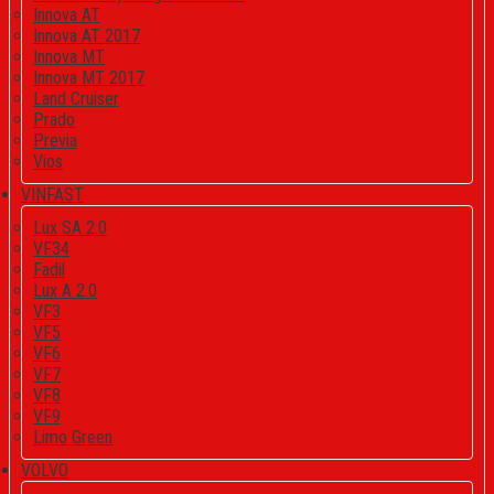
Innova AT
Innova AT 2017
Innova MT
Innova MT 2017
Land Cruiser
Prado
Previa
Vios
VINFAST
Lux SA 2.0
VF34
Fadil
Lux A 2.0
VF3
VF5
VF6
VF7
VF8
VF9
Limo Green
VOLVO