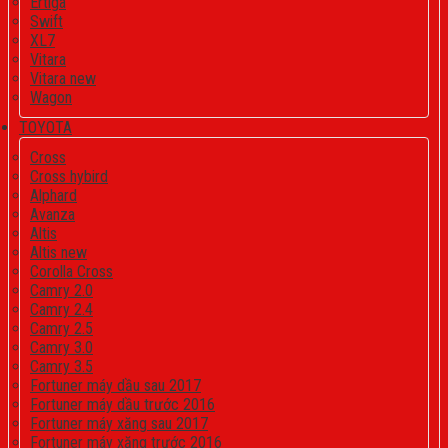
Ertiga
Swift
XL7
Vitara
Vitara new
Wagon
TOYOTA
Cross
Cross hybird
Alphard
Avanza
Altis
Altis new
Corolla Cross
Camry 2.0
Camry 2.4
Camry 2.5
Camry 3.0
Camry 3.5
Fortuner máy dầu sau 2017
Fortuner máy dầu trước 2016
Fortuner máy xăng sau 2017
Fortuner máy xăng trước 2016