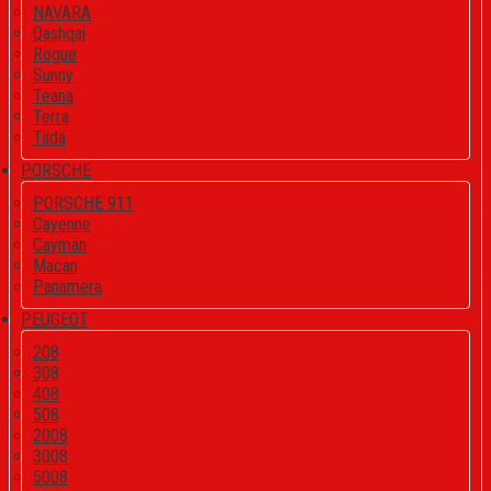
NAVARA
Qashqai
Rogue
Sunny
Teana
Terra
Tiida
PORSCHE
PORSCHE 911
Cayenne
Cayman
Macan
Panamera
PEUGEOT
208
308
408
508
2008
3008
5008