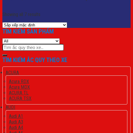
Lọc
Showing all 7 results
TÌM KIẾM SẢN PHẨM
Tìm
kiếm:
TÌM KIẾM ẮC QUY THEO XE
ACURA
Acura RDX
Acura MDX
ACURA TL
ACURA TSX
AUDI
Audi A1
Audi A3
Audi A4