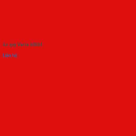
Ắc quy Varta 60044
Liên hệ