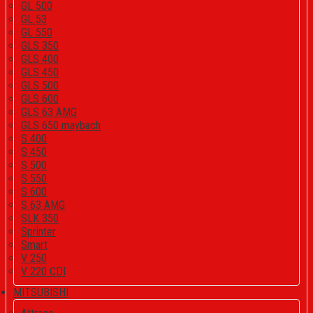
GL 500
GL 53
GL 550
GLS 350
GLS 400
GLS 450
GLS 500
GLS 600
GLS 63 AMG
GLS 650 maybach
S 400
S 450
S 500
S 550
S 600
S 63 AMG
SLK 350
Sprinter
Smart
V 250
V 220 CDI
MITSUBISHI