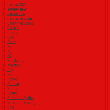
Carens 2021
sorento new
canival new
Carens máy dầu
Carens máy xăng
Carnival
Cerato
CD5
Forte
K3
K5
K7
K9 (Quoris)
Morning
Ray
Rio
Rondo
Sedona
Seltos
Soluto
Sorento máy dầu
Sorento máy xăng
Soul