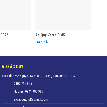
00D26L
Ắc Quy Varta Q-85
Liên hệ
ALO ẮC QUY
Địa chỉ:
87/2 Nguyễn Sỹ Sách, Phường Tân Sơn, TP. HCM
0902 715 805
Hotline: 0941 987 987
aloacquy.npl@gmail.com