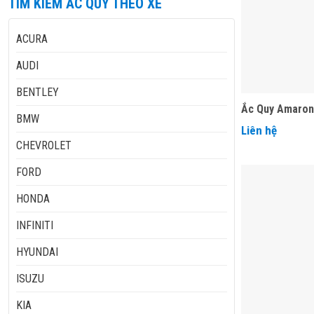
TÌM KIẾM ẮC QUY THEO XE
ACURA
AUDI
BENTLEY
Ắc Quy Amaron
BMW
Liên hệ
CHEVROLET
FORD
HONDA
INFINITI
HYUNDAI
ISUZU
KIA