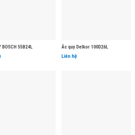
Y BOSCH 55B24L
Ắc quy Delkor 100D26L
ệ
Liên hệ