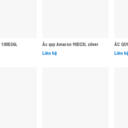
 100D26L
Ắc quy Amaron 90D23L silver
ẮC QU
Liên hệ
Liên h