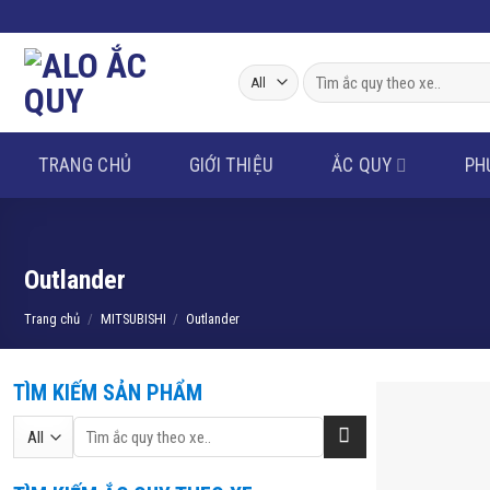
Skip
to
content
Tìm
kiếm:
TRANG CHỦ
GIỚI THIỆU
ẮC QUY
PH
Outlander
Trang chủ
/
MITSUBISHI
/
Outlander
TÌM KIẾM SẢN PHẨM
Tìm
kiếm: