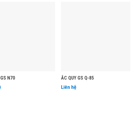
 GS N70
ẮC QUY GS Q-85
ệ
Liên hệ