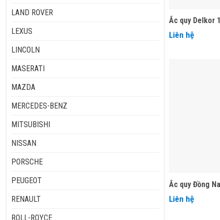
LAND ROVER
Ắc quy Delkor
LEXUS
Liên hệ
LINCOLN
MASERATI
MAZDA
MERCEDES-BENZ
MITSUBISHI
NISSAN
PORSCHE
PEUGEOT
Ắc quy Đồng Na
Liên hệ
RENAULT
ROLL-ROYCE