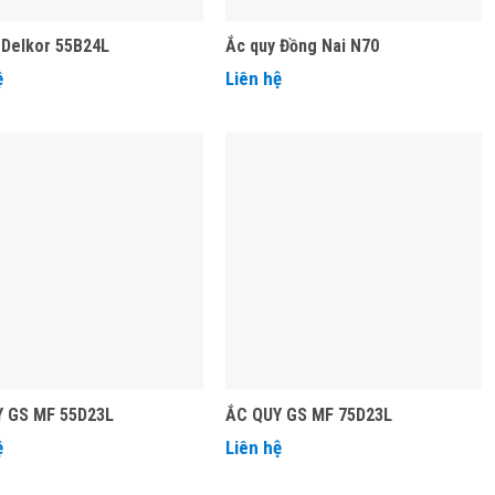
 Delkor 55B24L
Ắc quy Đồng Nai N70
ệ
Liên hệ
 GS MF 55D23L
ẮC QUY GS MF 75D23L
ệ
Liên hệ