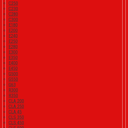
C250
C230
C280
C300
E180
E200
E240
E250
E280
E300
E350
E400
E450
G500
G550
G63
R300
R350
CLA 200
CLA 250
CLA 45
CLS 350
CLS 450