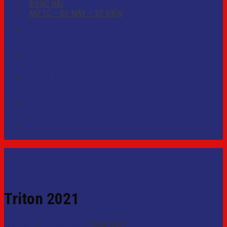
ĐỒNG NAI
MÔ TÔ – XE MÁY – XE ĐIỆN
PHỤ KIỆN Ô TÔ
DỊCH VỤ
CỨU HỘ ẮC QUY
TIN TỨC
Liên hệ
Triton 2021
Trang chủ
/
MITSUBISHI
/
Triton 2021