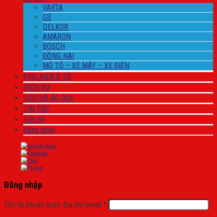
VARTA
GS
DELKOR
AMARON
BOSCH
ĐỒNG NAI
MÔ TÔ – XE MÁY – XE ĐIỆN
PHỤ KIỆN Ô TÔ
DỊCH VỤ
CỨU HỘ ẮC QUY
TIN TỨC
Liên hệ
Đăng nhập
Đăng nhập
Tên tài khoản hoặc địa chỉ email
*