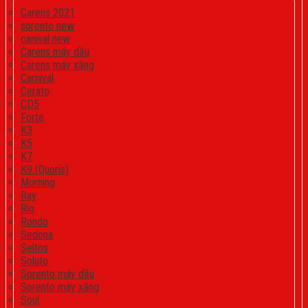
Carens 2021
sorento new
canival new
Carens máy dầu
Carens máy xăng
Carnival
Cerato
CD5
Forte
K3
K5
K7
K9 (Quoris)
Morning
Ray
Rio
Rondo
Sedona
Seltos
Soluto
Sorento máy dầu
Sorento máy xăng
Soul