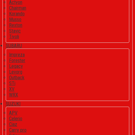
Actyon
Chairman
Korando
Musso
Rexton
Stavic
Tivoli
SUBARU
Impreza
Forester
Legacy
Levorg
Outback
STi
XV
WRX
SUZUKI
APV
Celerio
Ciaz
Carry pro