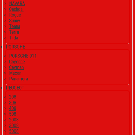
NAVARA
Qashqai
Rogue
Sunny
Teana
Terra
Tiida
PORSCHE
PORSCHE 911
Cayenne
Cayman
Macan
Panamera
PEUGEOT
208
308
408
508
2008
3008
5008