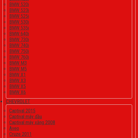
BMW 520i
BMW 523i
BMW 525i
BMW 530i
BMW 535i
BMW 640i
BMW 730i
BMW 740i
BMW 750i
BMW 760i
BMW M3
BMW M5
BMW X1
BMW X3
BMW X5
BMW X6
CHEVROLET
Captival 2015
Captival máy dầu
Captival máy xăng 2008
Aveo
Cruze 2011