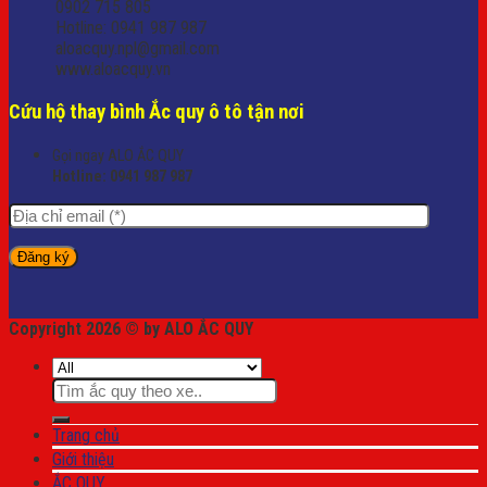
0902 715 805
Hotline: 0941 987 987
aloacquy.npl@gmail.com
www.aloacquy.vn
Cứu hộ thay bình Ắc quy ô tô tận nơi
Gọi ngay ALO ẮC QUY
Hotline:
0941 987 987
Copyright 2026 © by ALO ẮC QUY
Tìm
kiếm:
Trang chủ
Giới thiệu
ẮC QUY