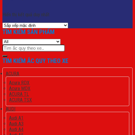
Lọc
Hiển thị kết quả duy nhất
TÌM KIẾM SẢN PHẨM
Tìm
kiếm:
TÌM KIẾM ẮC QUY THEO XE
ACURA
Acura RDX
Acura MDX
ACURA TL
ACURA TSX
AUDI
Audi A1
Audi A3
Audi A4