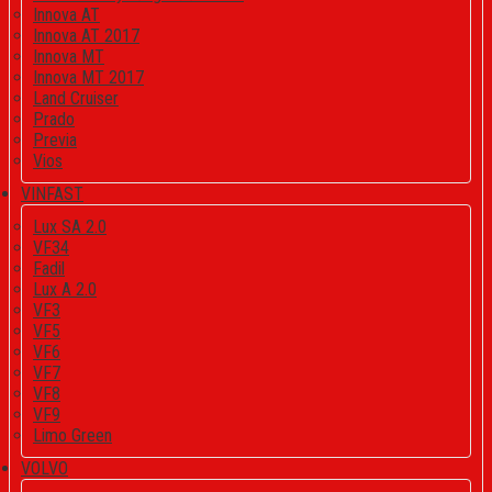
Innova AT
Innova AT 2017
Innova MT
Innova MT 2017
Land Cruiser
Prado
Previa
Vios
VINFAST
Lux SA 2.0
VF34
Fadil
Lux A 2.0
VF3
VF5
VF6
VF7
VF8
VF9
Limo Green
VOLVO