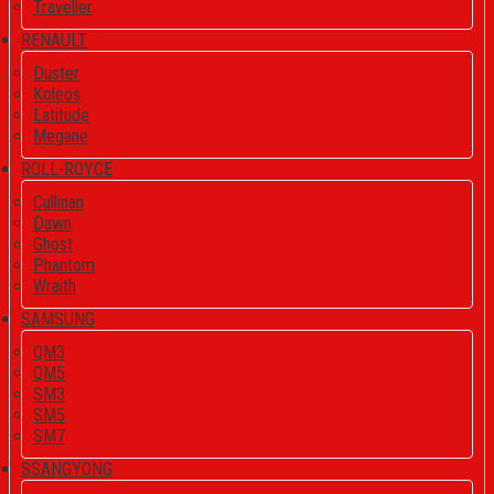
Traveller
RENAULT
Duster
Koleos
Latitude
Megane
ROLL-ROYCE
Cullinan
Dawn
Ghost
Phantom
Wraith
SAMSUNG
QM3
QM5
SM3
SM5
SM7
SSANGYONG