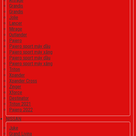
Attrage
Grandis
Grandis
Jolie
Lancer
Mirage
Outlander
Pajero
Pajero sport máy dầu
Pajero sport máy xăng
Pajero sport máy dầu
Pajero sport máy xăng
Triton
Xpander
Xpander Cross
Zinger
Xforce
Destinator
Triton 2021
Pajero 2022
NISSAN
Juke
Grand Livina