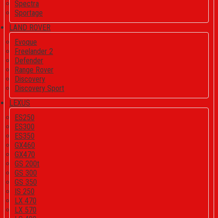
Spectra
Sportage
LAND ROVER
Evoque
Freelander 2
Defender
Range Rover
Discovery
Discovery Sport
LEXUS
ES250
ES300
ES350
GX460
GX470
GS 200t
GS 300
GS 350
IS 250
LX 470
LX 570