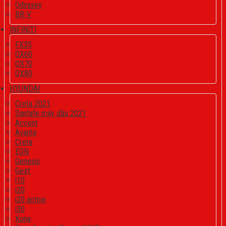
Odyssey
BR-V
INFINITI
FX35
QX60
QX70
QX80
HYUNDAI
Creta 2021
Santafe máy dầu 2021
Accent
Avante
Creta
EON
Genesis
Gezt
i10
i20
i20 active
i30
Kona