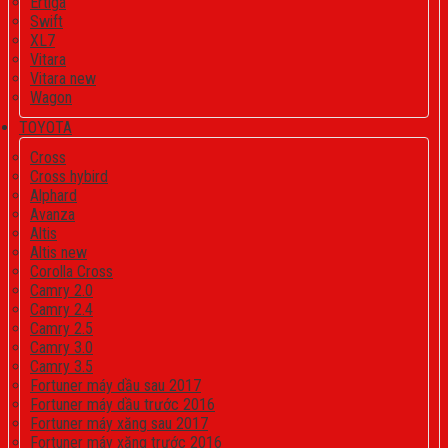
Ertiga
Swift
XL7
Vitara
Vitara new
Wagon
TOYOTA
Cross
Cross hybird
Alphard
Avanza
Altis
Altis new
Corolla Cross
Camry 2.0
Camry 2.4
Camry 2.5
Camry 3.0
Camry 3.5
Fortuner máy dầu sau 2017
Fortuner máy dầu trước 2016
Fortuner máy xăng sau 2017
Fortuner máy xăng trước 2016