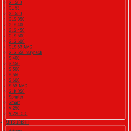
GL 500
GL 53
GL 550
GLS 350
GLS 400
GLS 450
GLS 500
GLS 600
GLS 63 AMG
GLS 650 maybach
S 400
S 450
S 500
S 550
S 600
S 63 AMG
SLK 350
Sprinter
Smart
V 250
V 220 CDI
MITSUBISHI