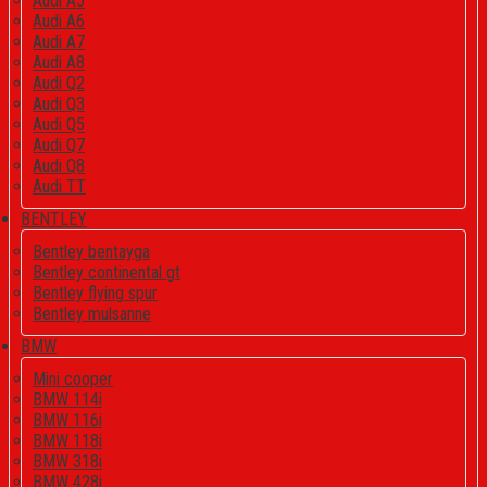
Audi A5
Audi A6
Audi A7
Audi A8
Audi Q2
Audi Q3
Audi Q5
Audi Q7
Audi Q8
Audi TT
BENTLEY
Bentley bentayga
Bentley continental gt
Bentley flying spur
Bentley mulsanne
BMW
Mini cooper
BMW 114i
BMW 116i
BMW 118i
BMW 318i
BMW 428i