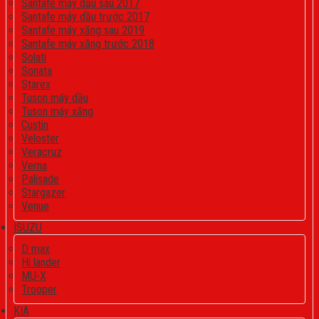
Santafe máy dầu sau 2017
Santafe máy dầu trước 2017
Santafe máy xăng sau 2019
Santafe máy xăng trước 2018
Solati
Sonata
Starex
Tuson máy dầu
Tuson máy xăng
Custin
Veloster
Veracruz
Verna
Palisade
Stargazer
Venue
ISUZU
D max
Hi lander
MU-X
Trooper
KIA