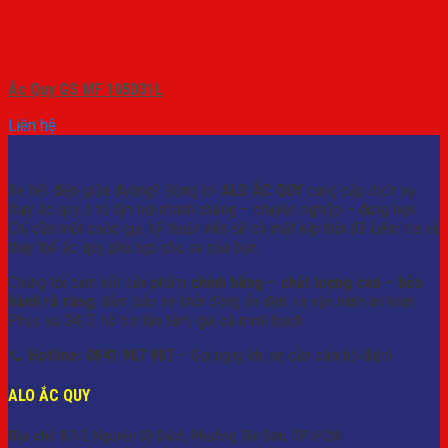
Ắc Quy GS MF 105D31L
Liên hệ
Xe hết điện giữa đường? Đừng lo!
ALO ẮC QUY
cung cấp dịch vụ
thay ắc quy ô tô tận nơi nhanh chóng – chuyên nghiệp – đúng hẹn.
Chỉ cần một cuộc gọi, kỹ thuật viên sẽ có mặt kịp thời để kiểm tra và
thay thế ắc quy phù hợp cho xe của bạn.
Chúng tôi cam kết sản phẩm
chính hãng – chất lượng cao – bảo
hành rõ ràng
, đảm bảo xe khởi động ổn định và vận hành an toàn.
Phục vụ 24/7, hỗ trợ tận tâm, giá cả minh bạch.
📞
Hotline: 0941 987 987
– Gọi ngay khi xe cần cứu hộ điện!
ALO ẮC QUY
Địa chỉ:
87/2 Nguyễn Sỹ Sách, Phường Tân Sơn, TP. HCM