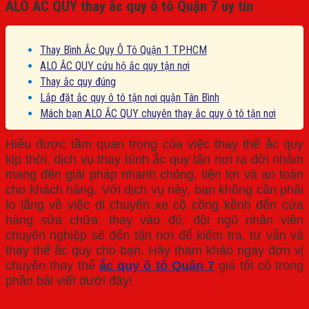
ALO ẮC QUY thay ắc quy ô tô Quận 7 uy tín
Thay Bình Ắc Quy Ô Tô Quận 1 TP.HCM
ALO ẮC QUY cứu hộ ắc quy tận nơi
Thay ắc quy đúng
Lắp đặt ắc quy ô tô tận nơi quận Tân Bình
Mách bạn ALO ẮC QUY chuyên thay ắc quy ô tô tận nơi
Hiểu được tầm quan trọng của việc thay thế ắc quy
kịp thời, dịch vụ thay bình ắc quy tận nơi ra đời nhằm
mang đến giải pháp nhanh chóng, tiện lợi và an toàn
cho khách hàng. Với dịch vụ này, bạn không cần phải
lo lắng về việc di chuyển xe cộ cồng kềnh đến cửa
hàng sửa chữa, thay vào đó, đội ngũ nhân viên
chuyên nghiệp sẽ đến tận nơi để kiểm tra, tư vấn và
thay thế ắc quy cho bạn. Hãy tham khảo ngay đơn vị
chuyên thay thế
ắc quy ô tô Quận 7
giá tốt có trong
phần bài viết dưới đây!