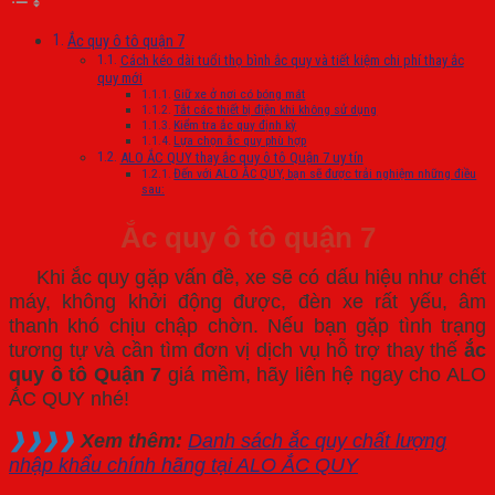
Ắc quy ô tô quận 7
Cách kéo dài tuổi thọ bình ắc quy và tiết kiệm chi phí thay ắc
quy mới
Giữ xe ở nơi có bóng mát
Tắt các thiết bị điện khi không sử dụng
Kiểm tra ắc quy định kỳ
Lựa chọn ắc quy phù hợp
ALO ẮC QUY thay ắc quy ô tô Quận 7 uy tín
Đến với ALO ẮC QUY, bạn sẽ được trải nghiệm những điều
sau:
Ắc quy ô tô quận 7
Khi ắc quy gặp vấn đề, xe sẽ có dấu hiệu như chết
máy, không khởi động được, đèn xe rất yếu, âm
thanh khó chịu chập chờn. Nếu bạn gặp tình trạng
tương tự và cần tìm đơn vị dịch vụ hỗ trợ thay thế
ắc
quy ô tô Quận 7
giá mềm, hãy liên hệ ngay cho ALO
ẮC QUY nhé!
❱❱❱❱
Xem thêm:
Danh sách ắc quy chất lượng
nhập khẩu chính hãng tại ALO ẮC QUY