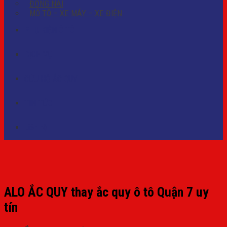
ĐỒNG NAI
MÔ TÔ – XE MÁY – XE ĐIỆN
PHỤ KIỆN Ô TÔ
DỊCH VỤ
CỨU HỘ ẮC QUY
TIN TỨC
Liên hệ
ALO ẮC QUY thay ắc quy ô tô Quận 7 uy
tín