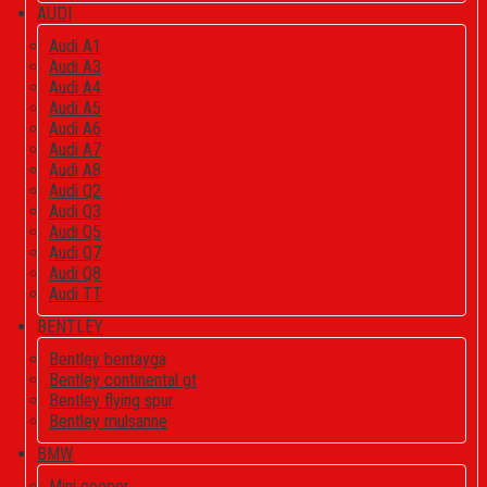
AUDI
Audi A1
Audi A3
Audi A4
Audi A5
Audi A6
Audi A7
Audi A8
Audi Q2
Audi Q3
Audi Q5
Audi Q7
Audi Q8
Audi TT
BENTLEY
Bentley bentayga
Bentley continental gt
Bentley flying spur
Bentley mulsanne
BMW
Mini cooper