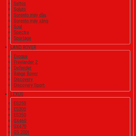
Seltos
Soluto
Sorento máy dầu
Sorento máy xăng
Soul
Spectra
Sportage
LAND ROVER
Evoque
Freelander 2
Defender
Range Rover
Discovery
Discovery Sport
LEXUS
ES250
ES300
ES350
GX460
GX470
GS 200t