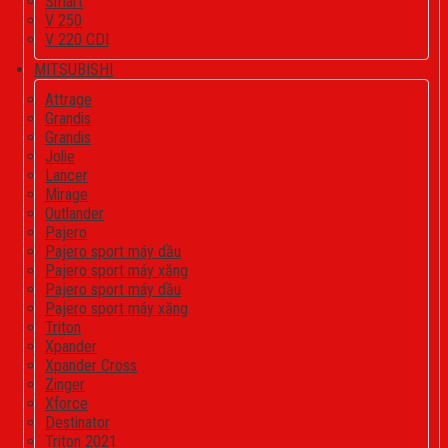
Smart
V 250
V 220 CDI
MITSUBISHI
Attrage
Grandis
Grandis
Jolie
Lancer
Mirage
Outlander
Pajero
Pajero sport máy dầu
Pajero sport máy xăng
Pajero sport máy dầu
Pajero sport máy xăng
Triton
Xpander
Xpander Cross
Zinger
Xforce
Destinator
Triton 2021