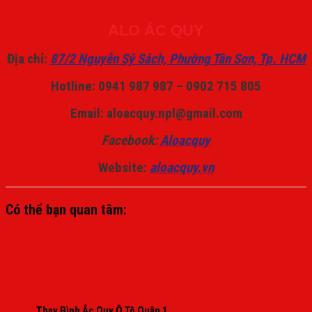
ALO ẮC QUY
Địa chỉ:
87/2 Nguyễn Sỹ Sách, Phường Tân Sơn, Tp. HCM
Hotline: 0941 987 987 – 0902 715 805
Email: aloacquy.npl@gmail.com
Facebook:
Aloacquy
Website:
aloacquy.vn
Có thể bạn quan tâm:
Thay Bình Ắc Quy Ô Tô Quận 1