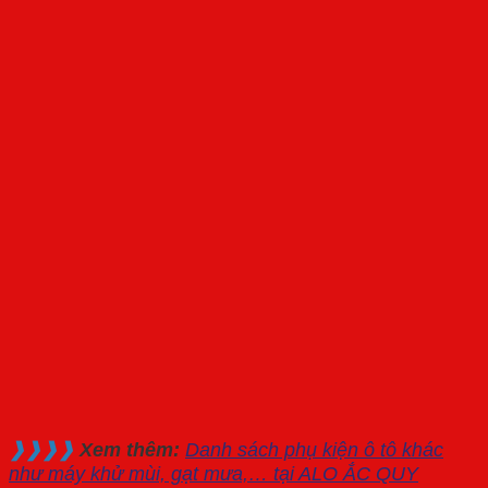
❱❱❱❱
Xem thêm:
Danh sách phụ kiện ô tô khác
như máy khử mùi, gạt mưa,… tại ALO ẮC QUY