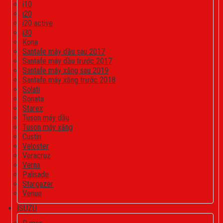
i10
i20
i20 active
i30
Kona
Santafe máy dầu sau 2017
Santafe máy dầu trước 2017
Santafe máy xăng sau 2019
Santafe máy xăng trước 2018
Solati
Sonata
Starex
Tuson máy dầu
Tuson máy xăng
Custin
Veloster
Veracruz
Verna
Palisade
Stargazer
Venue
ISUZU