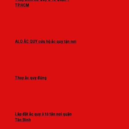
TP.HCM
ALO ẮC QUY cứu hộ ắc quy tận nơi
Thay ắc quy đúng
Lắp đặt ắc quy ô tô tận nơi quận
Tân Bình