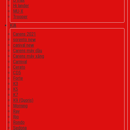
D max
Hi lander
MU-X
Trooper
KIA
Carens 2021
sorento new
canival new
Carens máy dầu
Carens máy xăng
Carnival
Cerato
CD5
Forte
K3
K5
K7
K9 (Quoris)
Morning
Ray
Rio
Rondo
Sedona