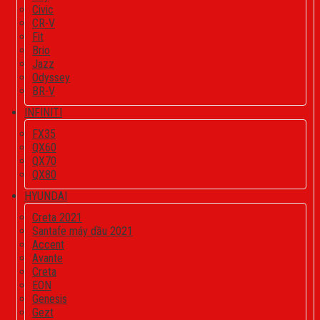
Civic
CR-V
Fit
Brio
Jazz
Odyssey
BR-V
INFINITI
FX35
QX60
QX70
QX80
HYUNDAI
Creta 2021
Santafe máy dầu 2021
Accent
Avante
Creta
EON
Genesis
Gezt