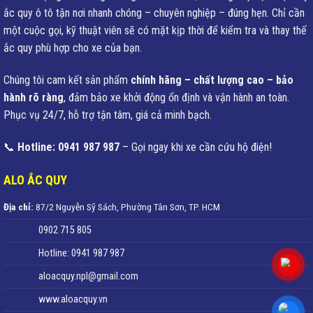
ắc quy ô tô tận nơi nhanh chóng – chuyên nghiệp – đúng hẹn. Chỉ cần
một cuộc gọi, kỹ thuật viên sẽ có mặt kịp thời để kiểm tra và thay thế
ắc quy phù hợp cho xe của bạn.
Chúng tôi cam kết sản phẩm
chính hãng – chất lượng cao – bảo
hành rõ ràng
, đảm bảo xe khởi động ổn định và vận hành an toàn.
Phục vụ 24/7, hỗ trợ tận tâm, giá cả minh bạch.
📞
Hotline: 0941 987 987
– Gọi ngay khi xe cần cứu hộ điện!
ALO ẮC QUY
Địa chỉ:
87/2 Nguyễn Sỹ Sách, Phường Tân Sơn, TP. HCM
0902 715 805
Hotline: 0941 987 987
aloacquy.npl@gmail.com
www.aloacquy.vn